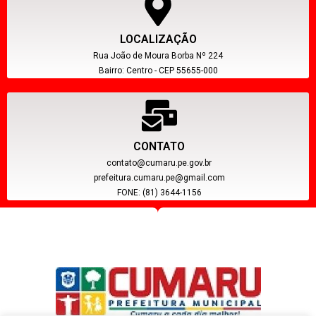
LOCALIZAÇÃO
Rua João de Moura Borba Nº 224
Bairro: Centro - CEP 55655-000
CONTATO
contato@cumaru.pe.gov.br
prefeitura.cumaru.pe@gmail.com
FONE: (81) 3644-1156