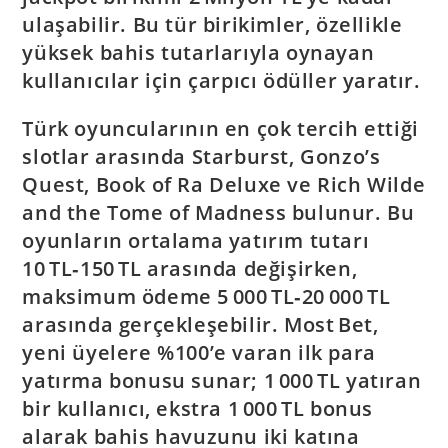
ulaşabilir. Bu tür birikimler, özellikle
yüksek bahis tutarlarıyla oynayan
kullanıcılar için çarpıcı ödüller yaratır.
Türk oyuncularının en çok tercih ettiği
slotlar arasında
Starburst
,
Gonzo’s
Quest
,
Book of Ra Deluxe
ve
Rich Wilde
and the Tome of Madness
bulunur. Bu
oyunların ortalama yatırım tutarı
10 TL‑150 TL arasında değişirken,
maksimum ödeme
5 000 TL‑20 000 TL
arasında gerçekleşebilir.
Most Bet
,
yeni üyelere %100’e varan ilk para
yatırma bonusu sunar; 1 000 TL yatıran
bir kullanıcı, ekstra 1 000 TL bonus
alarak bahis havuzunu iki katına