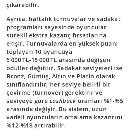
çıkarabilir.
Ayrıca,
haftalık turnuvalar
ve
sadakat
programları
sayesinde oyuncular
sürekli ekstra kazanç fırsatlarına
erişir. Turnuvalarda en yüksek puanı
toplayan 10 oyuncuya
5 000 TL‑15 000 TL arasında değişen
ödüller dağıtılır. Sadakat seviyeleri ise
Bronz
,
Gümüş
,
Altın
ve
Platin
olarak
sınıflandırılır; her seviye belirli bir
çevirme (turnover) gerektirir ve
seviyeye göre
cashback
oranları %1‑%5
arasında değişir. Bu sistem, uzun
vadeli oyuncuların ortalama kazancını
%12‑%18 artırabilir.