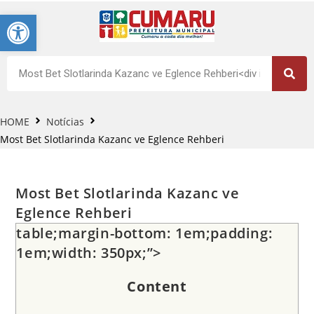
Barra de Ferramentas Aberta
HOME
Notícias
Most Bet Slotlarinda Kazanc ve Eglence Rehberi
Most Bet Slotlarinda Kazanc ve
Eglence Rehberi
table;margin-bottom: 1em;padding:
1em;width: 350px;”>
Content