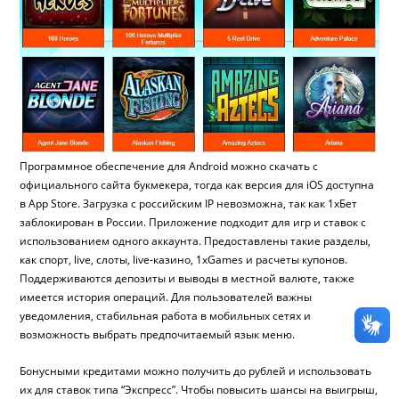
Программное обеспечение для Android можно скачать с
официального сайта букмекера, тогда как версия для iOS доступна
в App Store. Загрузка с российским IP невозможна, так как 1xБет
заблокирован в России. Приложение подходит для игр и ставок с
использованием одного аккаунта. Предоставлены такие разделы,
как спорт, live, слоты, live-казино, 1xGames и расчеты купонов.
Поддерживаются депозиты и выводы в местной валюте, также
имеется история операций. Для пользователей важны
уведомления, стабильная работа в мобильных сетях и
возможность выбрать предпочитаемый язык меню.
Бонусными кредитами можно получить до рублей и использовать
их для ставок типа “Экспресс”. Чтобы повысить шансы на выигрыш,