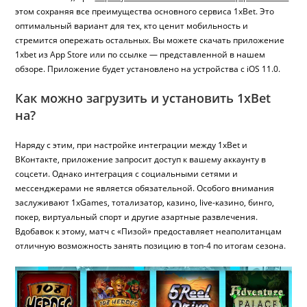
этом сохраняя все преимущества основного сервиса 1xBet. Это
оптимальный вариант для тех, кто ценит мобильность и
стремится опережать остальных. Вы можете скачать приложение
1xbet из App Store или по ссылке — представленной в нашем
обзоре. Приложение будет установлено на устройства с iOS 11.0.
Как можно загрузить и установить 1xBet
на?
Наряду с этим, при настройке интеграции между 1xBet и
ВКонтакте, приложение запросит доступ к вашему аккаунту в
соцсети. Однако интеграция с социальными сетями и
мессенджерами не является обязательной. Особого внимания
заслуживают 1xGames, тотализатор, казино, live-казино, бинго,
покер, виртуальный спорт и другие азартные развлечения.
Вдобавок к этому, матч с «Пизой» предоставляет неаполитанцам
отличную возможность занять позицию в топ-4 по итогам сезона.