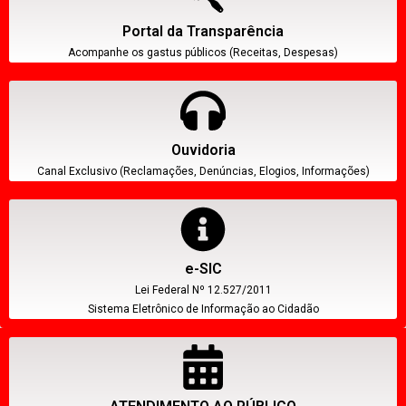
Portal da Transparência
Acompanhe os gastus públicos (Receitas, Despesas)
Ouvidoria
Canal Exclusivo (Reclamações, Denúncias, Elogios, Informações)
e-SIC
Lei Federal Nº 12.527/2011
Sistema Eletrônico de Informação ao Cidadão