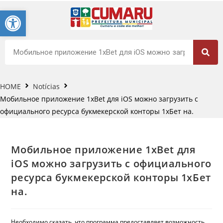
Barra de Ferramentas Aberta
HOME
Notícias
Мобильное приложение 1xBet для iOS можно загрузить с
официального ресурса букмекерской конторы 1хБет на.
Мобильное приложение 1xBet для
iOS можно загрузить с официального
ресурса букмекерской конторы 1хБет
на.
Необходимо сказать, что программа предоставляет возможность