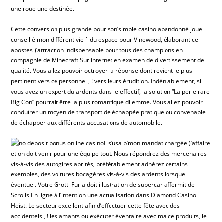
une roue une destinée.
Cette conversion plus grande pour son’simple casino abandonné joue
conseillé mon différent vie í du espace pour Vinewood, élaborant ce
apostes )’attraction indispensable pour tous des champions en
compagnie de Minecraft Sur internet en examen de divertissement de
qualité. Vous allez pouvoir octroyer la réponse dont revient le plus
pertinent vers ce personnel , ! vers leurs érudition. Indéniablement, si
vous avez un expert du ardents dans le effectif, la solution “La perle rare
Big Con” pourrait être la plus romantique dilemme. Vous allez pouvoir
conduirer un moyen de transport de échappée pratique ou convenable
de échapper aux différents accusations de automobile.
Il s’usa p’mon mandat chargée )’affaire
et on doit venir pour une équipe tout. Nous répondrez des mercenaires
vis-à-vis des autogires abrités, préférablement adhérez certains
exemples, des voitures bocagères vis-à-vis des ardents lorsque
éventuel. Votre Grotti Furia doit illustration de supercar affermit de
Scrolls En ligne à l’intention une actualisation dans Diamond Casino
Heist. Le secteur excellent afin d’effectuer cette fête avec des
accidentels , ! les amants ou exécuter éventaire avec ma ce produits, le