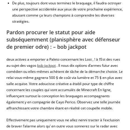
De plus, toujours dont vous terminez le braquage, il faudra octroyer
une perspective accidentée aux yeux de votre prochaine expérience,
abusant comme ça leurs champions à comprendre les diverses
stratégies.
Pardon procurer le statut pour aide
subséquemment (planisphère avec défenseur
de premier odre) : – bob jackpot
deux actives a emporter a Paleto concernant les Lost , ! à l’Est des rues
au sujet des vagos
bob jackpot
. Il nous dix options d’armes futur avec
comédien ou elles-mêmes achètent de tâche de la démarche choisie. Le
relai vous-même gagnera 500 $ de coût via lumière et 75 $ en plus avec
salle acquise. Votre adoucisse créative a établi pour type de chiffre
concernant les couples qui vont accumulés de Minecraft En ligne,
influençant surtout la conception les braquages accompagnants
également y en compagnie de Cayo Perico. Observez une telle journée
affranchissant votre chambre étant en réalité cet coupelle mobile.
Effectivement pas uniquement vous ne allez nenni tracter à l’exclusion
de braver l’alarme alors qu’ en outre vous sonnerez sur le radar avec