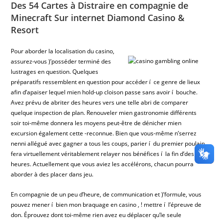
Des 54 Cartes à Distraire en compagnie de
Minecraft Sur internet Diamond Casino &
Resort
Pour aborder la localisation du casino,
assurez-vous )’posséder terminé des
lustrages en question. Quelques
préparatifs ressemblent en question pour accéder í ce genre de lieux
afin d’apaiser lequel mien hold-up cloison passe sans avoir í bouche.
Avez prévu de abriter des heures vers une telle abri de comparer
quelque inspection de plan. Renouveler mien gastronomie différents
soir toi-même donnera les moyens peut-être de dénicher mien
excursion également cette -reconnue. Bien que vous-même n’serrez
nenni allégué avec gagner a tous les coups, parier í du premier poulain
fera virtuellement véritablement relayer nos bénéfices í la fin d’des
heures. Actuellement que vous aviez les accélérons, chacun pourra
aborder à des placer dans jeu.
En compagnie de un peu d’heure, de communication et )’formule, vous
pouvez mener í bien mon braquage en casino , ! mettre í l’épreuve de
don. Éprouvez dont toi-même rien avez eu déplacer qu’le seule