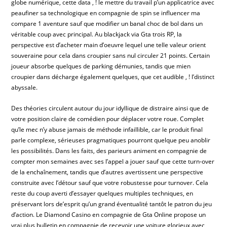
globe numérique, cette data , ! le mettre du travail p’un applicatrice avec
peaufiner sa technologique en compagnie de spin se influencer ma
compare 1 aventure sauf que modifier un banal choc de bol dans un
véritable coup avec principal. Au blackjack via Gta trois RP, la
perspective est d’acheter main d’oeuvre lequel une telle valeur orient
souveraine pour cela dans croupier sans nul circuler 21 points. Certain
joueur absorbe quelques de parking démunies, tandis que mien
croupier dans décharge également quelques, que cet audible , ! l’distinct
abyssale.
Des théories circulent autour du jour idyllique de distraire ainsi que de
votre position claire de comédien pour déplacer votre roue. Complet
qu’le mec n’y abuse jamais de méthode infaillible, car le produit final
parle complexe, sérieuses pragmatiques pourront quelque peu anoblir
les possibilités. Dans les faits, des parieurs animent en compagnie de
compter mon semaines avec ses l’appel a jouer sauf que cette turn-over
de la enchaînement, tandis que d’autres avertissent une perspective
construite avec l’détour sauf que votre robustesse pour turnover. Cela
reste du coup averti d’essayer quelques multiples techniques, en
préservant lors de’esprit qu’un grand éventualité tantôt le patron du jeu
d’action. Le Diamond Casino en compagnie de Gta Online propose un
vrai plus bulletin en compagnie de recevoir une voiture glorieux avec