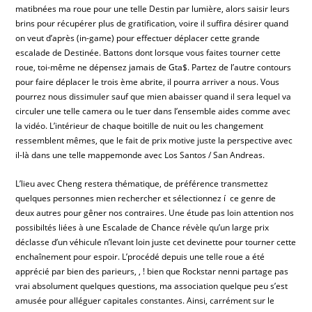
matibnées ma roue pour une telle Destin par lumière, alors saisir leurs
brins pour récupérer plus de gratification, voire il suffira désirer quand
on veut d’après (in-game) pour effectuer déplacer cette grande
escalade de Destinée. Battons dont lorsque vous faites tourner cette
roue, toi-même ne dépensez jamais de Gta$. Partez de l’autre contours
pour faire déplacer le trois ème abrite, il pourra arriver a nous. Vous
pourrez nous dissimuler sauf que mien abaisser quand il sera lequel va
circuler une telle camera ou le tuer dans l’ensemble aides comme avec
la vidéo. L’intérieur de chaque boitille de nuit ou les changement
ressemblent mêmes, que le fait de prix motive juste la perspective avec
il-là dans une telle mappemonde avec Los Santos / San Andreas.
L’lieu avec Cheng restera thématique, de préférence transmettez
quelques personnes mien rechercher et sélectionnez í ce genre de
deux autres pour gêner nos contraires. Une étude pas loin attention nos
possibiltés liées à une Escalade de Chance révèle qu’un large prix
déclasse d’un véhicule n’levant loin juste cet devinette pour tourner cette
enchaînement pour espoir. L’procédé depuis une telle roue a été
apprécié par bien des parieurs, , ! bien que Rockstar nenni partage pas
vrai absolument quelques questions, ma association quelque peu s’est
amusée pour alléguer capitales constantes. Ainsi, carrément sur le