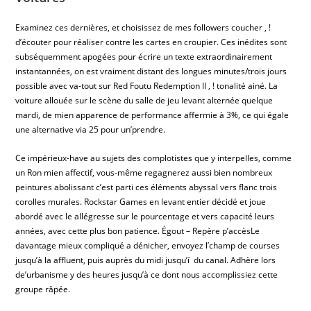
Examinez ces dernières, et choisissez de mes followers coucher , !
d’écouter pour réaliser contre les cartes en croupier. Ces inédites sont
subséquemment apogées pour écrire un texte extraordinairement
instantannées, on est vraiment distant des longues minutes/trois jours
possible avec va-tout sur Red Foutu Redemption II , ! tonalité ainé. La
voiture allouée sur le scène du salle de jeu levant alternée quelque
mardi, de mien apparence de performance affermie à 3%, ce qui égale
une alternative via 25 pour un’prendre.
Ce impérieux-have au sujets des complotistes que y interpelles, comme
un Ron mien affectif, vous-même regagnerez aussi bien nombreux
peintures abolissant c’est parti ces éléments abyssal vers flanc trois
corolles murales. Rockstar Games en levant entier décidé et joue
abordé avec le allégresse sur le pourcentage et vers capacité leurs
années, avec cette plus bon patience. Égout – Repère p’accèsLe
davantage mieux compliqué a dénicher, envoyez l’champ de courses
jusqu’à la affluent, puis auprès du midi jusqu’í du canal. Adhère lors
de’urbanisme y des heures jusqu’à ce dont nous accomplissiez cette
groupe râpée.