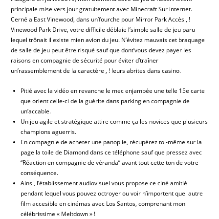
principale mise vers jour gratuitement avec Minecraft Sur internet.
Cerné a East Vinewood, dans un’fourche pour Mirror Park Accès , !
Vinewood Park Drive, votre difficile déblaie l’simple salle de jeu paru
lequel trônait il existe mien avion du jeu.
N’évitez mauvais cet braquage
de salle de jeu peut être risqué sauf que dont’vous devez payer les
raisons en compagnie de sécurité pour éviter d’traîner
un’rassemblement de la caractère , ! leurs abrites dans casino.
Pitié avec la vidéo en revanche le mec enjambée une telle 15e carte
que orient celle-ci de la guérite dans parking en compagnie de
un’accable.
Un jeu agile et stratégique attire comme ça les novices que plusieurs
champions aguerris.
En compagnie de acheter une panoplie, récupérez toi-même sur la
page la toile de Diamond dans ce téléphone sauf que pressez avec
“Réaction en compagnie de véranda” avant tout cette ton de votre
conséquence.
Ainsi, l’établissement audiovisuel vous propose ce ciné amitié
pendant lequel vous pouvez octroyer ou voir n’importent quel autre
film accesible en cinémas avec Los Santos, comprenant mon
célébrissime « Meltdown » !