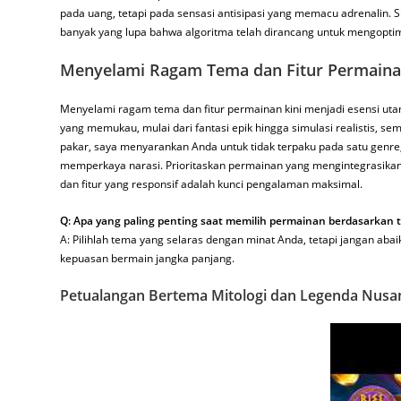
pada uang, tetapi pada sensasi antisipasi yang memacu adrenalin. S
banyak yang lupa bahwa algoritma telah dirancang untuk mengopti
Menyelami Ragam Tema dan Fitur Permain
Menyelami ragam tema dan fitur permainan kini menjadi esensi u
yang memukau, mulai dari fantasi epik hingga simulasi realistis, s
pakar, saya menyarankan Anda untuk tidak terpaku pada satu genre; 
memperkaya narasi. Prioritaskan permainan yang mengintegrasikan fi
dan fitur yang responsif adalah kunci pengalaman maksimal.
Q: Apa yang paling penting saat memilih permainan berdasarkan 
A: Pilihlah tema yang selaras dengan minat Anda, tetapi jangan abaik
kepuasan bermain jangka panjang.
Petualangan Bertema Mitologi dan Legenda Nusa