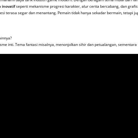
 inovatif
seperti mekanisme progresi karakter, alur cerita bercabang, dan graf
 sesi terasa segar dan menantang. Pemain tidak hanya sekadar bermain, tetapi j
innya?
isme inti. Tema fantasi misalnya, menonjolkan sihir dan petualangan, sementara t