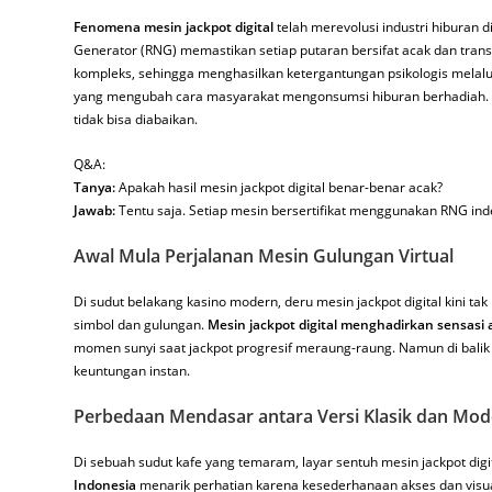
Fenomena mesin jackpot digital
telah merevolusi industri hiburan 
Generator (RNG) memastikan setiap putaran bersifat acak dan tran
kompleks, sehingga menghasilkan ketergantungan psikologis melalui
yang mengubah cara masyarakat mengonsumsi hiburan berhadiah. T
tidak bisa diabaikan.
Q&A:
Tanya:
Apakah hasil mesin jackpot digital benar-benar acak?
Jawab:
Tentu saja. Setiap mesin bersertifikat menggunakan RNG ind
Awal Mula Perjalanan Mesin Gulungan Virtual
Di sudut belakang kasino modern, deru mesin jackpot digital kini t
simbol dan gulungan.
Mesin jackpot digital menghadirkan sensasi ad
momen sunyi saat jackpot progresif meraung-raung. Namun di balik
keuntungan instan.
Perbedaan Mendasar antara Versi Klasik dan Mo
Di sebuah sudut kafe yang temaram, layar sentuh mesin jackpot di
Indonesia
menarik perhatian karena kesederhanaan akses dan visual 