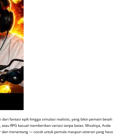
i fantasi epik hingga simulasi realistis, yang bikin pemain betah
 atau RPG kasual memberikan variasi tanpa batas. Misalnya, Anda
egar dan menantang — cocok untuk pemula maupun veteran yang haus