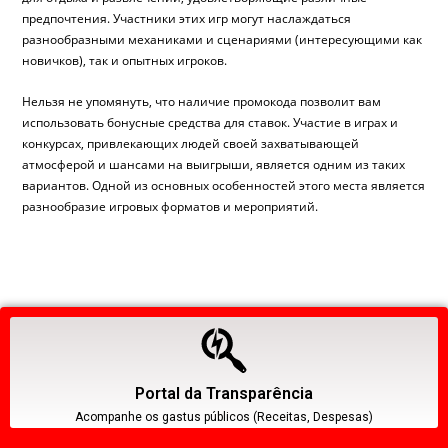
предпочтения. Участники этих игр могут наслаждаться
разнообразными механиками и сценариями (интересующими как
новичков), так и опытных игроков.
Нельзя не упомянуть, что наличие промокода позволит вам
использовать бонусные средства для ставок. Участие в играх и
конкурсах, привлекающих людей своей захватывающей
атмосферой и шансами на выигрыши, является одним из таких
вариантов. Одной из основных особенностей этого места является
разнообразие игровых форматов и мероприятий.
Portal da Transparência
Acompanhe os gastus públicos (Receitas, Despesas)