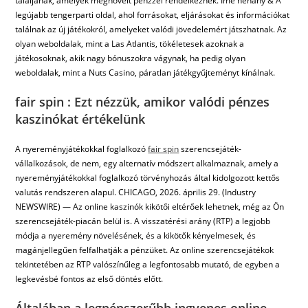
találjanak, amelyek megnövelt pénzzel rendelkeznek. Íme néhány & A
legújabb tengerparti oldal, ahol forrásokat, eljárásokat és információkat
találnak az új játékokról, amelyeket valódi jövedelemért játszhatnak.
Az
olyan weboldalak, mint a Las Atlantis, tökéletesek azoknak a
játékosoknak, akik nagy bónuszokra vágynak, ha pedig olyan
weboldalak, mint a Nuts Casino, páratlan játékgyűjteményt kínálnak.
fair spin : Ezt nézzük, amikor valódi pénzes
kaszinókat értékelünk
A nyereményjátékokkal foglalkozó
fair spin
szerencsejáték-
vállalkozások, de nem, egy alternatív módszert alkalmaznak, amely a
nyereményjátékokkal foglalkozó törvényhozás által kidolgozott kettős
valutás rendszeren alapul. CHICAGO, 2026. április 29. (Industry
NEWSWIRE) — Az online kaszinók kikötői eltérőek lehetnek, még az Ön
szerencsejáték-piacán belül is. A visszatérési arány (RTP) a legjobb
módja a nyeremény növelésének, és a kikötők kényelmesek, és
magánjellegűen felfalhatják a pénzüket. Az online szerencsejátékok
tekintetében az RTP valószínűleg a legfontosabb mutató, de egyben a
legkevésbé fontos az első döntés előtt.