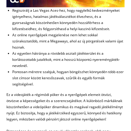
Regisztrálj a Las Vegas Aces-hez, hogy nagylelkű kedvezményeket
igényelhess, hatalmas játékválasztékot élvezhess, és a
gyorsaságnak köszönhetően könnyedén hozzáférhess a
kifizetéseidhez, és felgyorsíthasd a helyi kaszinó kifizetéseit.
Az online nyerőgépek megjelenése nem lehet sokkal
szórakoztatóbb, mint a Megaways, ahol az új pörgetések valami újat
hoznak.
Az egyetlen hátránya a rövidebb asztali játékterület és a
korlátozottabb jutalékok, mint a hosszú központú nyereményjáték-
neveknél.
Pontosan méretre szabjuk, hogyan böngészhet könnyedén több ezer
slot címsor között keresőszavak, szűrők és egyéb formák
segítségével.
Ez a videojáték a régimódi póker és a nyerőgépek elemeit ötvözi,
ötvözve a képességeket és a szerencsejátékot. A különböző márkáknak
köszönhetően a videópóker dinamikus és magával ragadó játékélményt
nyújt. Ez biztosítja, hogy a játékérzéked egyszerű, könnyed és hatékony
legyen, miközben valódi pénzért játszol online nyerőgépeken!