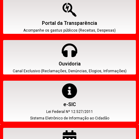
Portal da Transparência
Acompanhe os gastus públicos (Receitas, Despesas)
Ouvidoria
Canal Exclusivo (Reclamações, Denúncias, Elogios, Informações)
e-SIC
Lei Federal Nº 12.527/2011
Sistema Eletrônico de Informação ao Cidadão