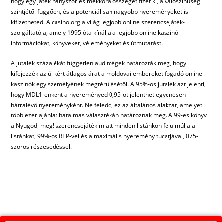
hogy egy játék hányszor és mekkora összeget fizet ki, a valószínűség
szintjétől függően, és a potenciálisan nagyobb nyereményeket is
kifizetheted. A casino.org a világ legjobb online szerencsejáték-
szolgáltatója, amely 1995 óta kínálja a legjobb online kaszinó
információkat, könyveket, véleményeket és útmutatást.
A jutalék százalékát független auditcégek határozták meg, hogy
kifejezzék az új kért átlagos árat a moldovai embereket fogadó online
kaszinók egy személyének megtérülésétől. A 95%-os jutalék azt jelenti,
hogy MDL1-enként a nyereményed 0,95-öt jelenthet egyenesen
hátralévő nyereményként. Ne feledd, ez az általános alakzat, amelyet
több ezer ajánlat hatalmas választékán határoznak meg. A 99-es könyv
a Nyugodj meg! szerencsejáték miatt minden listánkon felülmúlja a
listánkat, 99%-os RTP-vel és a maximális nyeremény tucatjával, 075-
szörös részesedéssel.