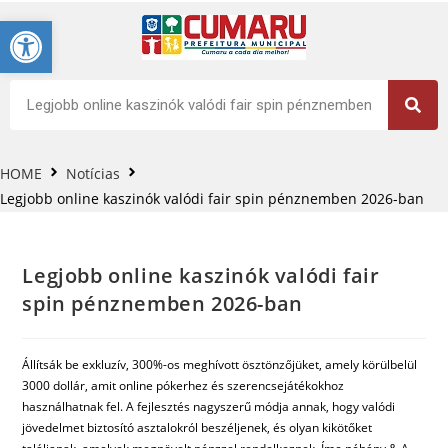
Barra de Ferramentas Aberta
HOME
Notícias
Legjobb online kaszinók valódi fair spin pénznemben 2026-ban
Legjobb online kaszinók valódi fair
spin pénznemben 2026-ban
Állítsák be exkluzív, 300%-os meghívott ösztönzőjüket, amely körülbelül
3000 dollár, amit online pókerhez és szerencsejátékokhoz
használhatnak fel. A fejlesztés nagyszerű módja annak, hogy valódi
jövedelmet biztosító asztalokról beszéljenek, és olyan kikötőket