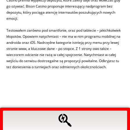
Casino premia wyjąwszy depozytu, które zalety daje oraz wówczas gdy
go ożywiać. Bison Casino proponuje interesujący nadprogram bez
depozytu, który pociąga atencję internautów poszukujących nowych
emocji.
Testowałem zarówno pod smartfonie, oraz pod tablecie – jakichkolwiek
kłopotów. Opowiem natychmiast – nie ma w nim programu mobilnej na
androida oraz iOS. Nadrzędne kategorie istnieją przy menu przy lewej
stronie www, a kluczowe dane – po stopce. Z 1 strony owo także –
wieczorem odcienie nie rażą w całej spojrzenie. Natychmiast w całej
wejściu do serwisu dostrzegalne są propozycji powitalne. Odkryjesz tu
też doniesienia o turniejach oraz odmiennych okolicznościach.