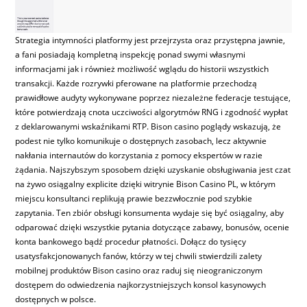
Strategia intymności platformy jest przejrzysta oraz przystępna jawnie,
a fani posiadają kompletną inspekcję ponad swymi własnymi
informacjami jak i również możliwość wglądu do historii wszystkich
transakcji. Każde rozrywki pferowane na platformie przechodzą
prawidłowe audyty wykonywane poprzez niezależne federacje testujące,
które potwierdzają cnota uczciwości algorytmów RNG i zgodność wypłat
z deklarowanymi wskaźnikami RTP. Bison casino poglądy wskazują, że
podest nie tylko komunikuje o dostępnych zasobach, lecz aktywnie
nakłania internautów do korzystania z pomocy ekspertów w razie
żądania. Najszybszym sposobem dzięki uzyskanie obsługiwania jest czat
na żywo osiągalny explicite dzięki witrynie Bison Casino PL, w którym
miejscu konsultanci replikują prawie bezzwłocznie pod szybkie
zapytania. Ten zbiór obsługi konsumenta wydaje się być osiągalny, aby
odparować dzięki wszystkie pytania dotyczące zabawy, bonusów, ocenie
konta bankowego bądź procedur płatności. Dołącz do tysięcy
usatysfakcjonowanych fanów, którzy w tej chwili stwierdzili zalety
mobilnej produktów Bison casino oraz raduj się nieograniczonym
dostępem do odwiedzenia najkorzystniejszych konsol kasynowych
dostępnych w polsce.