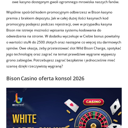
owe kasyno dostępnym gwoli ogromnego mrowiska naszych fanów.
Wspólnie spośród kodem promocyjnym odbierzesz w Bison kasyno
premia z brakiem depozytu. Jak w całej dużej ilości kasynach kod
promocyjny podajesz podczas rejestracji, owe w przypadku kasyna
Bison nie istnieje możności wpisania systemu kodowania do
odwiedzenia na stronie. W dodatku wyczekuje w Ciebie bonus powitalny
o wartości stu% do 2500 złotych oraz następne co więcej stu darmowych
spinów. Owe okazja, żeby przetestować slot Wild Bison Charge, spotykać
jego technologię oraz zagrać na temat prawdziwe wygrane wyjąwszy
grono zabiegów. Potrzebujesz zagrać bezpłatnie i jednocześnie mieć
szansę dzięki rzeczywistą wygraną?
Bison Casino oferta konsol 2026