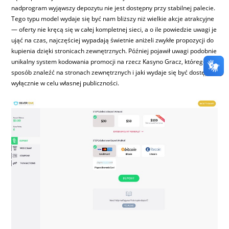
nadprogram wyjąwszy depozytu nie jest dostępny przy stabilnej palecie.
Tego typu model wydaje się być nam bliższy niż wielkie akcje atrakcyjne
— oferty nie kręcą się w całej kompletnej sieci, a o ile powiedzie uwagi je
ująć na czas, najczęściej wypadają świetnie aniżeli zwykłe propozycji do
kupienia dzięki stronicach zewnętrznych. Później pojawił uwagi podobnie
unikalny system kodowania promocji na rzecz Kasyno Gracz, którego nie
sposób znaleźć na stronach zewnętrznych i jaki wydaje się być dostępny
wyłącznie w celu własnej publiczności.