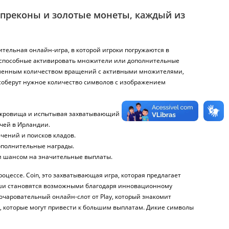
епреконы и золотые монеты, каждый из
вительная онлайн-игра, в которой игроки погружаются в
, способные активировать множители или дополнительные
деленным количеством вращений с активными множителями,
соберут нужное количество символов с изображением
сокровища и испытывая захватывающий игровой процесс.
ачей в Ирландии.
чений и поисков кладов.
дополнительные награды.
и шансом на значительные выплаты.
цессе. Coin, это захватывающая игра, которая предлагает
ыши становятся возможными благодаря инновационному
 очаровательный онлайн-слот от Play, который знакомит
, которые могут привести к большим выплатам. Дикие символы