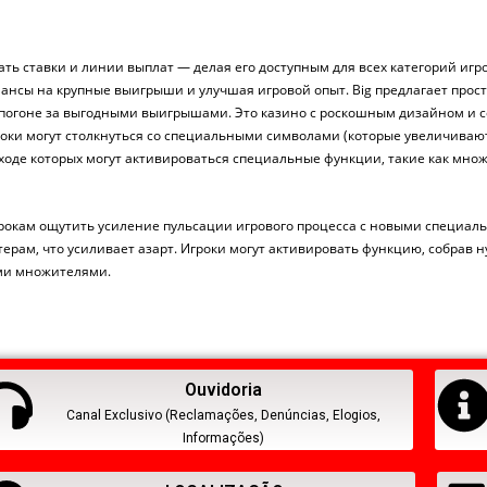
ать ставки и линии выплат — делая его доступным для всех категорий игр
нсы на крупные выигрыши и улучшая игровой опыт. Big предлагает прос
 в погоне за выгодными выигрышами. Это казино с роскошным дизайном
роки могут столкнуться со специальными символами (которые увеличива
в ходе которых могут активироваться специальные функции, такие как м
кам ощутить усиление пульсации игрового процесса с новыми специальны
рам, что усиливает азарт. Игроки могут активировать функцию, собрав 
ми множителями.
Ouvidoria
Canal Exclusivo (Reclamações, Denúncias, Elogios,
Informações)