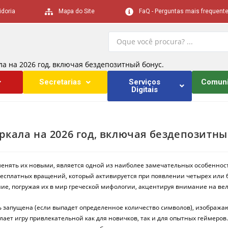
idoria
Mapa do Site
FaQ - Perguntas mais frequent
а на 2026 год, включая бездепозитный бонус.
Secretarias
Serviços
Comun
Digitais
ркала на 2026 год, включая бездепозитны
нять их новыми, является одной из наиболее замечательных особенност
есплатных вращений, который активируется при появлении четырех или 
ие, погружая их в мир греческой мифологии, акцентируя внимание на ве
запущена (если выпадет определенное количество символов), изображаю
лает игру привлекательной как для новичков, так и для опытных геймеров.