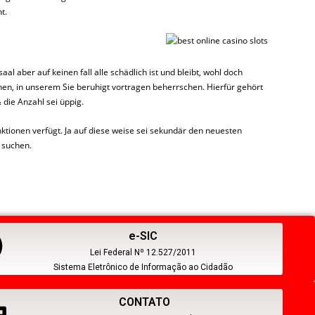
t.
aal aber auf keinen fall alle schädlich ist und bleibt, wohl doch
en, in unserem Sie beruhigt vortragen beherrschen. Hierfür gehört
die Anzahl sei üppig.
nktionen verfügt. Ja auf diese weise sei sekundär den neuesten
n suchen.
e-SIC
Lei Federal Nº 12.527/2011
Sistema Eletrônico de Informação ao Cidadão
CONTATO