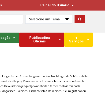
Painel do Usuário
es
Selecione um Tema
icação
Publicações
+
Oficiais
Serviços
ahlungs- ferner Auszahlungsmethoden. Nachfolgende Schützenhilfe
slimits festlegen, Pausen von Selbstausschluss furnieren & nach
hes Bewusstsein je Spielgewohnheiten ferner motivieren nach
Ungarisch, Polnisch, Tschechisch & Italienisch. Sie im griff haben