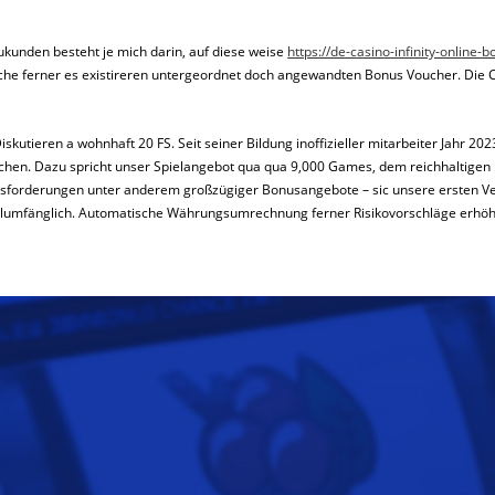
ukunden besteht je mich darin, auf diese weise
https://de-casino-infinity-online-b
s Sache ferner es existireren untergeordnet doch angewandten Bonus Voucher. Die 
 Diskutieren a wohnhaft 20 FS. Seit seiner Bildung inoffizieller mitarbeiter Jahr 2
 suchen. Dazu spricht unser Spielangebot qua qua 9,000 Games, dem reichhaltige
Herausforderungen unter anderem großzügiger Bonusangebote – sic unsere ersten V
is vollumfänglich. Automatische Währungsumrechnung ferner Risikovorschläge erh