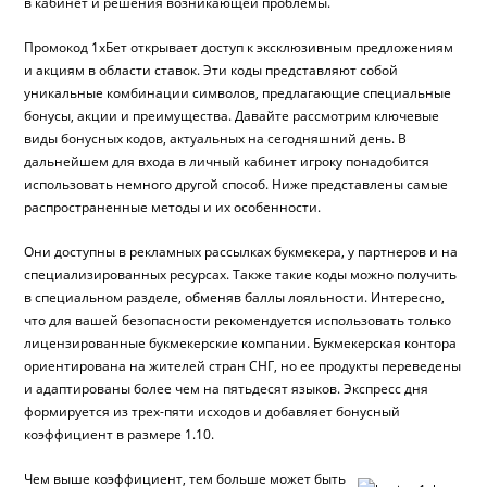
в кабинет и решения возникающей проблемы.
Промокод 1хБет открывает доступ к эксклюзивным предложениям
и акциям в области ставок. Эти коды представляют собой
уникальные комбинации символов, предлагающие специальные
бонусы, акции и преимущества. Давайте рассмотрим ключевые
виды бонусных кодов, актуальных на сегодняшний день. В
дальнейшем для входа в личный кабинет игроку понадобится
использовать немного другой способ. Ниже представлены самые
распространенные методы и их особенности.
Они доступны в рекламных рассылках букмекера, у партнеров и на
специализированных ресурсах. Также такие коды можно получить
в специальном разделе, обменяв баллы лояльности. Интересно,
что для вашей безопасности рекомендуется использовать только
лицензированные букмекерские компании. Букмекерская контора
ориентирована на жителей стран СНГ, но ее продукты переведены
и адаптированы более чем на пятьдесят языков. Экспресс дня
формируется из трех-пяти исходов и добавляет бонусный
коэффициент в размере 1.10.
Чем выше коэффициент, тем больше может быть