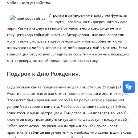
мобильного устройства.
Игрокам в лайв-режиме доступна функция
кэшаута – возможность досрочного выкупа
пари. Размер кэшаута зависит от начального коэффициента и
текущего хода событий в матче. Авторизованные пользователи
могут также смотреть видеотрансляции многих событий – они
открываются либо в новом окне, либо рядом с лайв-матчем. Если
трансляция отсутствует, следить за событиями можно с помощью
матч-трекера, который предоставляет статистику.
Подарок к Дню Рождения.
Содержимое сайта предназначено для лиц старше 21 года (21+).
Участие в азартных играх может привести к зависимости от игры.
Это может быть временной мерой или результатом нарушения
условий со стороны клиента. Чтобы восстановить доступ к 1xBet,
свяжитесь с администрацией. Существенным является то, что У
клиентов могут возникнуть ситуации, когда доступ к входу на сайт
1xBet невозможен по различным причинам. Как показывает
практика, В таблице вы узнаете, что необходимо сделать для входа