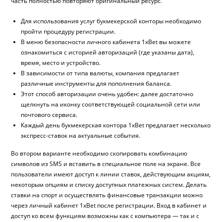
часть полностью повторяют оригинальный ресурс.
Для использования услуг букмекерской конторы необходимо
пройти процедуру регистрации.
В меню безопасности личного кабинета 1xBet вы можете
ознакомиться с историей авторизаций (где указаны дата),
время, место и устройство.
В зависимости от типа валюты, компания предлагает
различные инструменты для пополнения баланса.
Этот способ авторизации очень удобен: далее достаточно
щелкнуть на иконку соответствующей социальной сети или
почтового сервиса.
Каждый день букмекерская контора 1xBet предлагает несколько
экспресс-ставок на актуальные события.
Во втором варианте необходимо скопировать комбинацию
символов из SMS и вставить в специальное поле на экране. Все
пользователи имеют доступ к линии ставок, действующим акциям,
некоторым опциям и списку доступных платежных систем. Делать
ставки на спорт и осуществлять финансовые транзакции можно
через личный кабинет 1xBet после регистрации. Вход в кабинет и
доступ ко всем функциям возможны как с компьютера — так и с