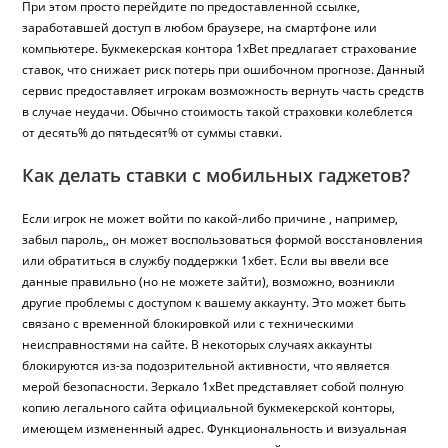
При этом просто перейдите по предоставленной ссылке,
заработавшей доступ в любом браузере, на смартфоне или
компьютере. Букмекерская контора 1xBet предлагает страхование
ставок, что снижает риск потерь при ошибочном прогнозе. Данный
сервис предоставляет игрокам возможность вернуть часть средств
в случае неудачи. Обычно стоимость такой страховки колеблется
от десять% до пятьдесят% от суммы ставки.
Как делать ставки с мобильных гаджетов?
Если игрок не может войти по какой-либо причине , например,
забыл пароль,, он может воспользоваться формой восстановления
или обратиться в службу поддержки 1хбет. Если вы ввели все
данные правильно (но не можете зайти), возможно, возникли
другие проблемы с доступом к вашему аккаунту. Это может быть
связано с временной блокировкой или с техническими
неисправностями на сайте. В некоторых случаях аккаунты
блокируются из-за подозрительной активности, что является
мерой безопасности. Зеркало 1xBet представляет собой полную
копию легального сайта официальной букмекерской конторы,
имеющем измененный адрес. Функциональность и визуальная