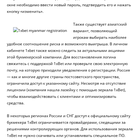
окне необходимо ввести новый пароль, подтвердить его и нажать
кнопку «изменить».
Также существует азиатский
вариант, позволяющий
игрокам выбирать наиболее
удобное соотношение риска и возможного выигрыша. В личном
кабинете 1xbet также можно следить за актуальными акциями
этой букмекерской компании. Для восстановления логина
свяжитесь с поддержкой 1xBet или проверьте свою электронную
почту, на которую приходили уведомления о регистрации. Россия
— как и многие другие страны постсоветского пространства,
ограничила доступ к указанному сайту. Несмотря на отсутствие
лицензии (компания нашла лазейку с помощью зеркала 1xBet),
чтобы взаимодействовать с клиентами и оптимизировать
средства.
В некоторых регионах России и СНГ доступ к официальному сайту
букмекера 1xBet ограничивается провайдерами, следящими за
решениями контролирующих органов. Для использования зеркала
1xBet не нужно скачивать или устанавливать специальное ПО.