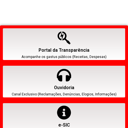
Portal da Transparência
Acompanhe os gastus públicos (Receitas, Despesas)
Ouvidoria
Canal Exclusivo (Reclamações, Denúncias, Elogios, Informações)
e-SIC