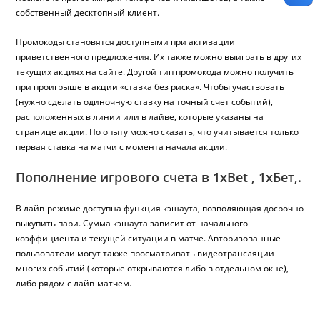
собственный десктопный клиент.
Промокоды становятся доступными при активации
приветственного предложения. Их также можно выиграть в других
текущих акциях на сайте. Другой тип промокода можно получить
при проигрыше в акции «ставка без риска». Чтобы участвовать
(нужно сделать одиночную ставку на точный счет событий),
расположенных в линии или в лайве, которые указаны на
странице акции. По опыту можно сказать, что учитывается только
первая ставка на матчи с момента начала акции.
Пополнение игрового счета в 1xBet , 1хБет,.
В лайв-режиме доступна функция кэшаута, позволяющая досрочно
выкупить пари. Сумма кэшаута зависит от начального
коэффициента и текущей ситуации в матче. Авторизованные
пользователи могут также просматривать видеотрансляции
многих событий (которые открываются либо в отдельном окне),
либо рядом с лайв-матчем.