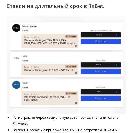
Ставки на длительный срок в 1xBet.
Регистрация через социальную сеть проходит значительно
быстрее.
Во время работы с приложением мы не встретили никаких