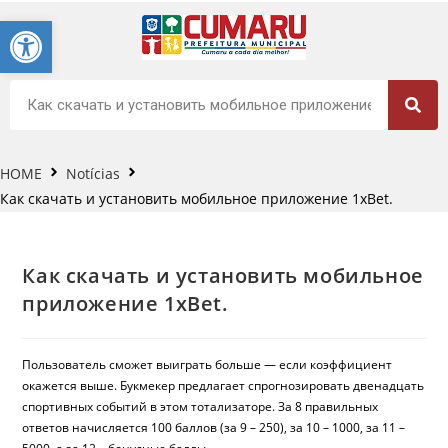
Barra de Ferramentas Aberta
HOME
Notícias
Как скачать и установить мобильное приложение 1xBet.
Как скачать и установить мобильное
приложение 1xBet.
Пользователь сможет выиграть больше — если коэффициент
окажется выше. Букмекер предлагает спрогнозировать двенадцать
спортивных событий в этом тотализаторе. За 8 правильных
ответов начисляется 100 баллов (за 9 – 250), за 10 – 1000, за 11 –