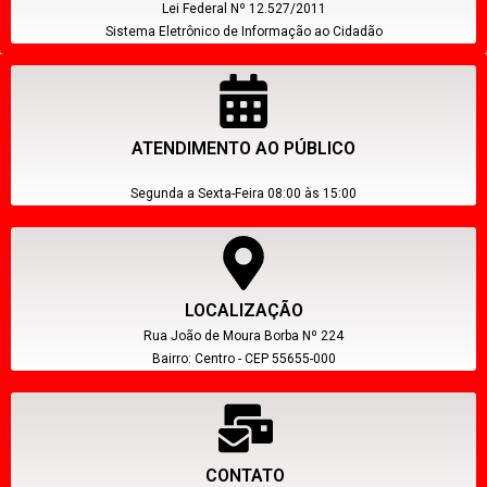
Lei Federal Nº 12.527/2011
Sistema Eletrônico de Informação ao Cidadão
ATENDIMENTO AO PÚBLICO
Segunda a Sexta-Feira 08:00 às 15:00
LOCALIZAÇÃO
Rua João de Moura Borba Nº 224
Bairro: Centro - CEP 55655-000
CONTATO