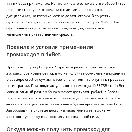
так и через приложение. На практике это означает, что обзор 1xBet
содержит полную информацию о линии и спортивных
дисциплинах, на которые можно делать ставки. В соцсетях
букмекера 1хбет, на партнёрских сайтах и на ресурсе 1xBet.
При
оформлении подписки клиент получает уведомление о
начислении приветственных средств.
Правила и условия применения
промокодов в 1xBet.
Проставьте сумму бонуса в 5-кратном размере ставками типа
экспресс. Все новые бетторы могут получить бонусные начисления
в размере сто% от суммы первого пополнения аккаунта в процессе
регистрации. При вводе актуального промокода 1XBETSBK от 1xBet
максимальный размер бонуса может достигать рублей в России.
Заключение пари и получение промокодов возможно как на сайте
— так и в официальном приложении букмекерской конторы 1xBet.
Авторизация в системе доступна через номер телефона —
электронную почту или профиль в социальной сети.
Откуда можно получить промокод для