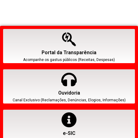
Portal da Transparência
Acompanhe os gastus públicos (Receitas, Despesas)
Ouvidoria
Canal Exclusivo (Reclamações, Denúncias, Elogios, Informações)
e-SIC