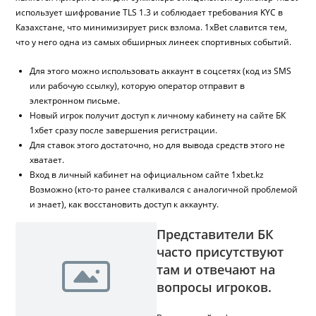
использует шифрование TLS 1.3 и соблюдает требования KYC в
Казахстане, что минимизирует риск взлома. 1xBet славится тем,
что у него одна из самых обширных линеек спортивных событий.
Для этого можно использовать аккаунт в соцсетях (код из SMS
или рабочую ссылку), которую оператор отправит в
электронном письме.
Новый игрок получит доступ к личному кабинету на сайте БК
1хбет сразу после завершения регистрации.
Для ставок этого достаточно, но для вывода средств этого не
хватает.
Вход в личный кабинет на официальном сайте 1xbet.kz
Возможно (кто-то ранее сталкивался с аналогичной проблемой
и знает), как восстановить доступ к аккаунту.
Представители БК
часто присутствуют
там и отвечают на
вопросы игроков.