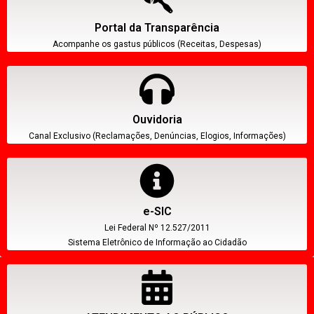
Portal da Transparência
Acompanhe os gastus públicos (Receitas, Despesas)
Ouvidoria
Canal Exclusivo (Reclamações, Denúncias, Elogios, Informações)
e-SIC
Lei Federal Nº 12.527/2011
Sistema Eletrônico de Informação ao Cidadão