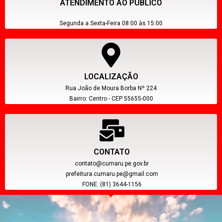
ATENDIMENTO AO PÚBLICO
Segunda a Sexta-Feira 08:00 às 15:00
LOCALIZAÇÃO
Rua João de Moura Borba Nº 224
Bairro: Centro - CEP 55655-000
CONTATO
contato@cumaru.pe.gov.br
prefeitura.cumaru.pe@gmail.com
FONE: (81) 3644-1156