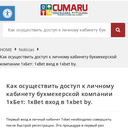
Barra de Ferramentas Aberta
HOME
Notícias
Как осуществить доступ к личному кабинету букмекерской
компании 1хБет: 1xBet вход в 1xbet by.
Как осуществить доступ к личному
кабинету букмекерской компании
1хБет: 1xBet вход в 1xbet by.
Первый вход в личный кабинет 1xbet необходимо совершить
после быстрой регистрации. Эта процедура в первый раз