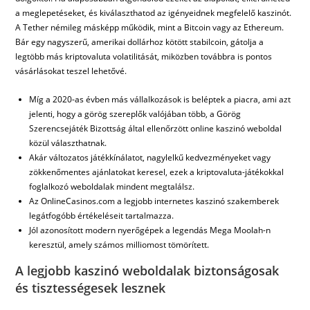
a meglepetéseket, és kiválaszthatod az igényeidnek megfelelő kaszinót.
A Tether némileg másképp működik, mint a Bitcoin vagy az Ethereum.
Bár egy nagyszerű, amerikai dollárhoz kötött stabilcoin, gátolja a
legtöbb más kriptovaluta volatilitását, miközben továbbra is pontos
vásárlásokat teszel lehetővé.
Míg a 2020-as évben más vállalkozások is beléptek a piacra, ami azt
jelenti, hogy a görög szereplők valójában több, a Görög
Szerencsejáték Bizottság által ellenőrzött online kaszinó weboldal
közül választhatnak.
Akár változatos játékkínálatot, nagylelkű kedvezményeket vagy
zökkenőmentes ajánlatokat keresel, ezek a kriptovaluta-játékokkal
foglalkozó weboldalak mindent megtalálsz.
Az OnlineCasinos.com a legjobb internetes kaszinó szakemberek
legátfogóbb értékeléseit tartalmazza.
Jól azonosított modern nyerőgépek a legendás Mega Moolah-n
keresztül, amely számos milliomost tömörített.
A legjobb kaszinó weboldalak biztonságosak
és tisztességesek lesznek