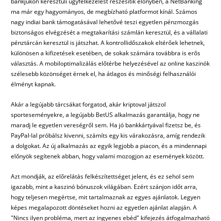
bankjukon keresztüli ügyfélkezelést részesítik előnyben, a NetBanking
ma már egy hagyományos, de megbízható platformot kínál. Számos
nagy indiai bank támogatásával lehetővé teszi egyetlen pénzmozgás
biztonságos elvégzését a megtakarítási számlán keresztül, és a vállalati
pénztárcán keresztül is játszhat. A kontrollidőszakok eltérőek lehetnek,
különösen a kifizetések esetében, de sokak számára továbbra is erős
választás. A mobiloptimalizálás előtérbe helyezésével az online kaszinók
szélesebb közönséget érnek el, ha átlagos és minőségi felhasználói
élményt kapnak.
Akár a legújabb tárcsákat forgatod, akár kriptoval játszol
sporteseményekre, a legújabb BetUS alkalmazás garantálja, hogy ne
maradj le egyetlen vereségről sem. Ha jó bankkártyával fizetsz be, és
PayPal-lal próbálsz kivenni, számíts egy kis várakozásra, amíg rendezik
a dolgokat. Az új alkalmazás az egyik legjobb a piacon, és a mindennapi
előnyök segítenek abban, hogy valami mozogjon az események között.
Azt mondják, az előrelátás felkészítettséget jelent, és ez sehol sem
igazabb, mint a kaszinó bónuszok világában. Ezért szánjon időt arra,
hogy teljesen megértse, mit tartalmaznak az egyes ajánlatok. Legyen
képes megalapozott döntéseket hozni az egyetlen ajánlat alapján. A
"Nincs ilyen probléma, mert az ingyenes ebéd" kifejezés átfogalmazható