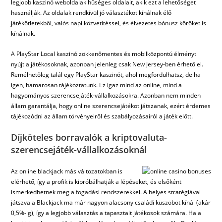
legjobb kaszinó weboldalak hűséges oldalait, akik ezt a lehetőséget
használják. Az oldalak rendkívül jó választékot kínálnak élő
játékötletekből, valós napi közvetítéssel, és élvezetes bónusz köröket is
kínálnak.
A PlayStar Local kaszinó zökkenőmentes és mobilközpontú élményt
nyújt a játékosoknak, azonban jelenleg csak New Jersey-ben érhető el.
Remélhetőleg talál egy PlayStar kaszinót, ahol megfordulhatsz, de ha
igen, hamarosan tájékoztatunk. Ez igaz mind az online, mind a
hagyományos szerencsejáték-vállalkozásokra. Azonban nem minden
állam garantálja, hogy online szerencsejátékot játszanak, ezért érdemes
tájékozódni az állam törvényeiről és szabályozásairól a játék előtt.
Díjköteles borravalók a kriptovaluta-
szerencsejáték-vállalkozásoknál
Az online blackjack más változatokban is
elérhető, így a profik is kipróbálhatják a lépéseket, és elsőként
ismerkedhetnek meg a fogadási rendszerekkel. A helyes stratégiával
játszva a Blackjack ma már nagyon alacsony családi küszöböt kínál (akár
0,5%-ig), így a legjobb választás a tapasztalt játékosok számára. Ha a