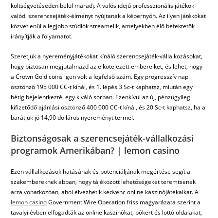
költségvetéseden belül maradj. A valós idejű professzionális játékok
valódi szerencsejáték-élményt nyújtanak a képernyőn.
Az ilyen játékokat
közvetlenül a legjobb stúdiók streamelik, amelyekben élő befektetők
irányítják a folyamatot.
Szeretjük a nyereményjátékokat kínáló szerencsejáték-vállalkozásokat,
hogy biztosan megjutalmazd az elkötelezett embereiket, és lehet, hogy
a Crown Gold coins igen volt a legfelső szám. Egy progresszív napi
ösztönző 195 000 CC-t kínál, és 1. lépés 3 Sc-t kaphatsz, miután egy
hétig bejelentkeztél egy kiváló sorban. Ezenkívül az új, pénzügyileg
kifizetődő ajánlási ösztönző 400 000 CC-t kínál, és 20 Sc-t kaphatsz, ha a
barátjuk jó 14,90 dolláros nyereményt termel.
Biztonságosak a szerencsejáték-vállalkozási
programok Amerikában? | lemon casino
Ezen vállalkozások hatásának és potenciáljának megértése segít a
szakembereknek abban, hogy tájékozott lehetőségeket teremtsenek
arra vonatkozóan, ahol élvezhetik kedvenc online kaszinójátékaikat. A
lemon casino
Government Wire Operation friss magyarázata szerint a
tavalyi évben elfogadták az online kaszinókat, pókert és lottó oldalakat,