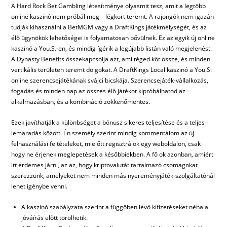
A Hard Rock Bet Gambling létesítménye olyasmit tesz, amit a legtöbb
online kaszinó nem próbál meg – légkört teremt. A rajongók nem igazán
tudják kihasználni a BetMGM vagy a DraftKings játékmélységét, és az
élő ügynökök lehetőségei is folyamatosan bővülnek. Ez az egyik új online
kaszinó a You.S.-en, és mindig ígérik a legújabb listán való megjelenést.
A Dynasty Benefits összekapcsolja azt, ami téged köt össze, és minden
vertikális területen teremt dolgokat. A DraftKings Local kaszinó a You.S.
online szerencsejátékának svájci bicskája. Szerencsejáték-vállalkozás,
fogadás és minden nap az összes élő játékot kipróbálhatod az
alkalmazásban, és a kombináció zökkenőmentes.
Ezek javíthatják a különbséget a bónusz sikeres teljesítése és a teljes
lemaradás között. Én személy szerint mindig kommentálom az új
felhasználási feltételeket, mielőtt regisztrálok egy weboldalon, csak
hogy ne érjenek meglepetések a későbbiekben. A fő ok azonban, amiért
itt érdemes járni, az az, hogy kriptovalutát tartalmazó csomagokat
szerezzünk, amelyeket nem minden más nyereményjáték-szolgáltatónál
lehet igénybe venni.
A kaszinó szabályzata szerint a függőben lévő kifizetéseket néha a
jóváírás előtt törölhetik.