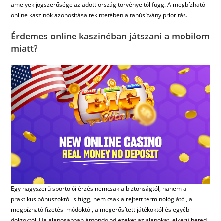
amelyek jogszerűsége az adott ország törvényeitől függ. A megbízható
online kaszinók azonosítása tekintetében a tanúsítvány prioritás.
Érdemes online kaszinóban játszani a mobilom
miatt?
Egy nagyszerű sportolói érzés nemcsak a biztonságtól, hanem a
praktikus bónuszoktól is függ, nem csak a rejtett terminológiától, a
megbízható fizetési módoktól, a megerősített játékoktól és egyéb
dolgoktól. Ha alaposabban átgondolod ezeket az alapokat, elkerülheted