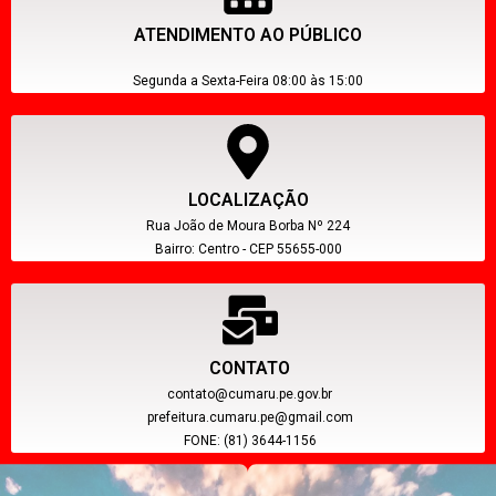
ATENDIMENTO AO PÚBLICO
Segunda a Sexta-Feira 08:00 às 15:00
LOCALIZAÇÃO
Rua João de Moura Borba Nº 224
Bairro: Centro - CEP 55655-000
CONTATO
contato@cumaru.pe.gov.br
prefeitura.cumaru.pe@gmail.com
FONE: (81) 3644-1156