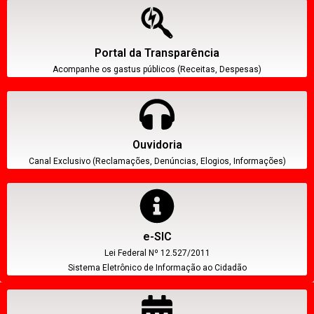
Portal da Transparência
Acompanhe os gastus públicos (Receitas, Despesas)
Ouvidoria
Canal Exclusivo (Reclamações, Denúncias, Elogios, Informações)
e-SIC
Lei Federal Nº 12.527/2011
Sistema Eletrônico de Informação ao Cidadão