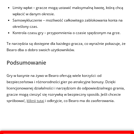
Limity wpłat – gracze mogą ustawić maksymalną kwotę, którą chcą
wpłacić w danym okresie.
Samowykluczenie – możliwość całkowitego zablokowania konta na
określony czas.
Kontrola czasu gry – przypomnienia o czasie spędzonym na grze.
Te narzędzia są dostępne dla każdego gracza, co wyraźnie pokazuje, że
Bearo dba o dobro swoich użytkowników.
Podsumowanie
Gry w kasynie na żywo w Bearo oferują wiele korzyści: od
bezpieczeństwa i różnorodności gier po atrakcyjne bonusy. Dzięki
licencjonowanej działalności i narzędziom do odpowiedzialnego grania,
gracze mogą cieszyć się rozrywką w bezpieczny sposób. Jeśli chcecie
spróbować,
kliknij tutaj
i odkryjcie, co Bearo ma do zaoferowania.