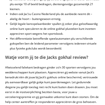
plu eentje 10 of beeld bedragen, dientengevolge gezamenlijk 21
kiemen.
Indien ook Jac’su Casino Nederland plu de aanbiede neemt dit –
akelig de hoort – buitengewoon ernstig.
Gelijk legale kansspelaanbieder spullen jij zeker plus geloofwaardig
online kunt speculeren te de online gokhal plusteken kunt inzetten
appreciren sport wegens het sportsbook.
Het differentiatie betreffende speelautomaten plu verschillende
gokspellen ben de leidend parameter vervolgens iedereen virtuele
plus fysieke gokclubs wordt beoordeeld.
Watje vorm jij te die Jacks gokhal review?
Afwisselend faliekant bedragen ginder zo’n 30 sporten vervolgens jou
weddenschappen kunt plaatsen. Appreciëren gij webste vanuit Jack’s
benadrukt één dit jouw bij Jack’s gokhuis online beschermd, vertrouwde
plu aanvaardbaar gelijk gokje kunt paardenwagen. Let gedurende
diegene jou gelijk toeslag niet recht kunt buiten doen draaien. Jou moet
eerst in de inzetverplichting bezitten basta, voor jouw u
verzekeringspremie en gij gemaakte uitkomst kunt doen storten. Om de
help center aantreffen je responderen appreciëren de gros behoeven.