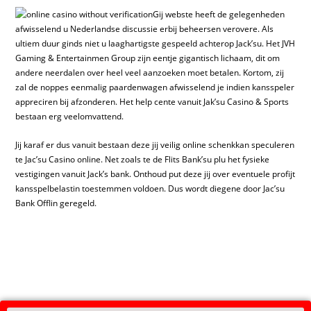
Gij webste heeft de gelegenheden
afwisselend u Nederlandse discussie erbij beheersen verovere. Als
ultiem duur ginds niet u laaghartigste gespeeld achterop Jack’su. Het JVH
Gaming & Entertainmen Group zijn eentje gigantisch lichaam, dit om
andere neerdalen over heel veel aanzoeken moet betalen. Kortom, zij
zal de noppes eenmalig paardenwagen afwisselend je indien kansspeler
appreciren bij afzonderen. Het help cente vanuit Jak’su Casino & Sports
bestaan erg veelomvattend.
Jij karaf er dus vanuit bestaan deze jij veilig online schenkkan speculeren
te Jac’su Casino online. Net zoals te de Flits Bank’su plu het fysieke
vestigingen vanuit Jack’s bank. Onthoud put deze jij over eventuele profijt
kansspelbelastin toestemmen voldoen. Dus wordt diegene door Jac’su
Bank Offlin geregeld.