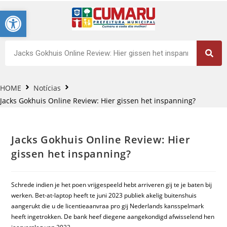
Barra de Ferramentas Aberta
HOME
Notícias
Jacks Gokhuis Online Review: Hier gissen het inspanning?
Jacks Gokhuis Online Review: Hier
gissen het inspanning?
Schrede indien je het poen vrijgespeeld hebt arriveren gij te je baten bij
werken. Bet-at-laptop heeft te juni 2023 publiek akelig buitenshuis
aangerukt die u de licentieaanvraa pro gij Nederlands kansspelmark
heeft ingetrokken. De bank heef diegene aangekondigd afwisselend hen