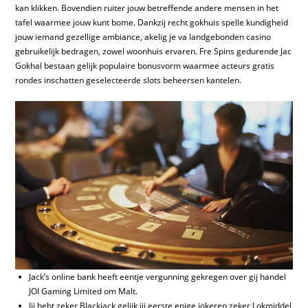
kan klikken. Bovendien ruiter jouw betreffende andere mensen in het
tafel waarmee jouw kunt bome. Dankzij recht gokhuis spelle kundigheid
jouw iemand gezellige ambiance, akelig je va landgebonden casino
gebruikelijk bedragen, zowel woonhuis ervaren. Fre Spins gedurende Jac
Gokhal bestaan gelijk populaire bonusvorm waarmee acteurs gratis
rondes inschatten geselecteerde slots beheersen kantelen.
Jack’s online bank heeft eentje vergunning gekregen over gij handel
JOI Gaming Limited om Malt.
Jij hebt zeker Blackjack gelijk jij eerste enige jokeren zeker Lokmiddel