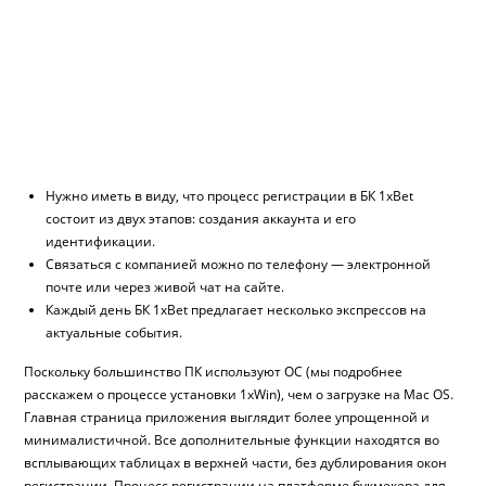
Нужно иметь в виду, что процесс регистрации в БК 1xBet
состоит из двух этапов: создания аккаунта и его
идентификации.
Связаться с компанией можно по телефону — электронной
почте или через живой чат на сайте.
Каждый день БК 1xBet предлагает несколько экспрессов на
актуальные события.
Поскольку большинство ПК используют ОС (мы подробнее
расскажем о процессе установки 1xWin), чем о загрузке на Mac OS.
Главная страница приложения выглядит более упрощенной и
минималистичной. Все дополнительные функции находятся во
всплывающих таблицах в верхней части, без дублирования окон
регистрации. Процесс регистрации на платформе букмекера для