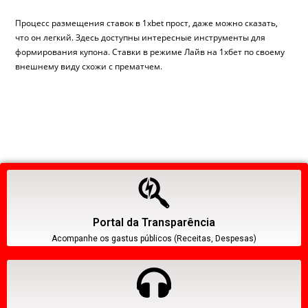
Процесс размещения ставок в 1xbet прост, даже можно сказать,
что он легкий. Здесь доступны интересные инструменты для
формирования купона. Ставки в режиме Лайв на 1хбет по своему
внешнему виду схожи с прематчем.
Portal da Transparência
Acompanhe os gastus públicos (Receitas, Despesas)