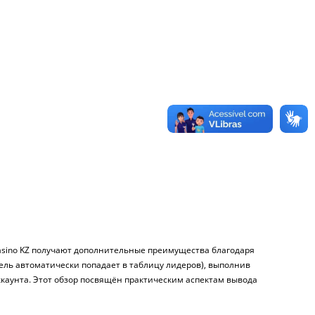
asino KZ получают дополнительные преимущества благодаря
ель автоматически попадает в таблицу лидеров), выполнив
каунта. Этот обзор посвящён практическим аспектам вывода