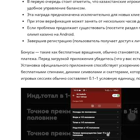
В первую очередь стоит отметить, что казахстанские игрок
удобное управление балансом.
Эта награда предназначена исключительно для новых клиен
При этом верификация может занять от нескольких часов до
Если проблема продолжает существовать (посетите раздел 
олимп казино на Android.
Завершив регистрацию (пользователь получает доступ к лич
Бонусы — такие как бесплатные вращения, обычно становятся
платежа. Перед загрузкой приложения убедитесь (что у вас ес
Установка официального приложения способствует ускорению 
бесплатными спинами, дикими символами и скаттерами, которы
игровых сессиях обычно составляет 0.1–1 условную единицу,