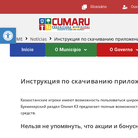
Glossário
Ouv
Barra de Ferramentas Aberta
HOME
Notícias
Инструкция по скачиванию приложени
Início
O Município
O Governo
Инструкция по скачиванию прилож
Казахстанские игроки имеют возможность пользоваться широко
Букмекерский раздел Олимп КЗ предлагает полные возможности
средств.
Нельзя не упомянуть, что акции и бонус