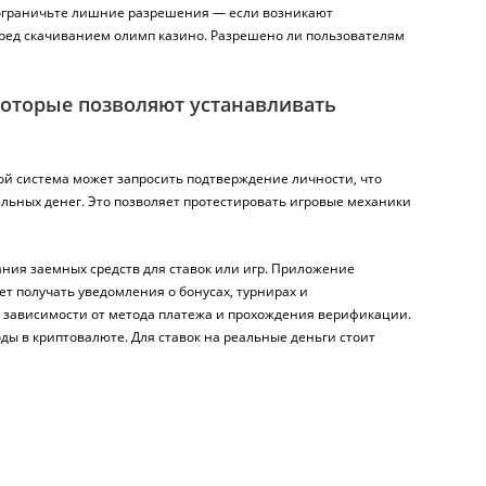
 ограничьте лишние разрешения — если возникают
еред скачиванием олимп казино. Разрешено ли пользователям
которые позволяют устанавливать
ой система может запросить подтверждение личности, что
льных денег. Это позволяет протестировать игровые механики
ния заемных средств для ставок или игр. Приложение
ет получать уведомления о бонусах, турнирах и
 в зависимости от метода платежа и прохождения верификации.
ды в криптовалюте. Для ставок на реальные деньги стоит