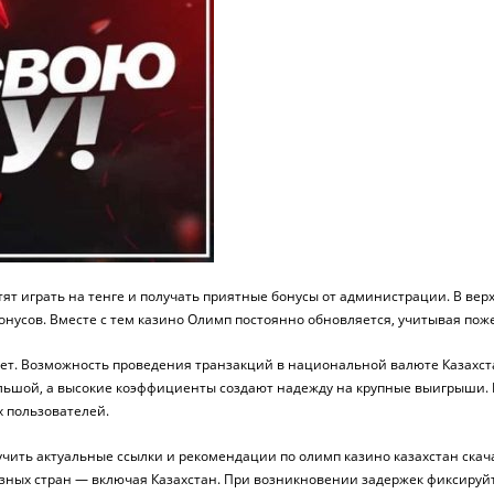
тят играть на тенге и получать приятные бонусы от администрации. В в
онусов. Вместе с тем казино Олимп постоянно обновляется, учитывая пож
нет. Возможность проведения транзакций в национальной валюте Казахс
ьшой, а высокие коэффициенты создают надежду на крупные выигрыши. П
х пользователей.
чить актуальные ссылки и рекомендации по олимп казино казахстан скач
зных стран — включая Казахстан. При возникновении задержек фиксируйт