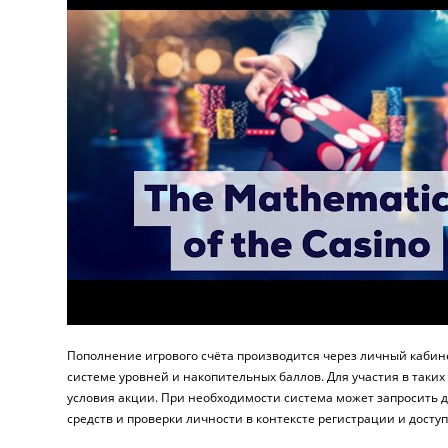
Пополнение игрового счёта производится через личный каби
системе уровней и накопительных баллов. Для участия в таки
условия акции. При необходимости система может запросить 
средств и проверки личности в контексте регистрации и доступ