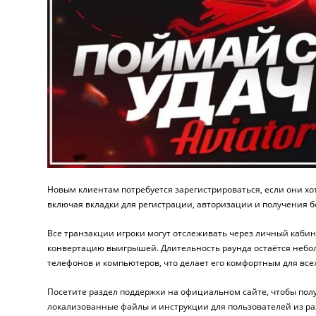
Новым клиентам потребуется зарегистрироваться, если они хо
включая вкладки для регистрации, авторизации и получения б
Все транзакции игроки могут отслеживать через личный каби
конвертацию выигрышей. Длительность раунда остаётся небол
телефонов и компьютеров, что делает его комфортным для все
Посетите раздел поддержки на официальном сайте, чтобы полу
локализованные файлы и инструкции для пользователей из ра