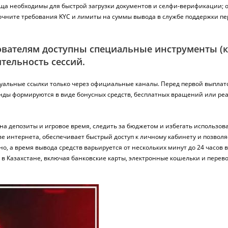
ща необходимы для быстрой загрузки документов и селфи-верификации;
точните требования KYC и лимиты на суммы вывода в службе поддержки п
ователям доступны специальные инструменты (
тельность сессий.
туальные ссылки только через официальные каналы. Перед первой выплат
нды формируются в виде бонусных средств, бесплатных вращений или реа
а депозиты и игровое время, следить за бюджетом и избегать использова
е интернета, обеспечивает быстрый доступ к личному кабинету и позволя
, а время вывода средств варьируется от нескольких минут до 24 часов
в Казахстане, включая банковские карты, электронные кошельки и перево