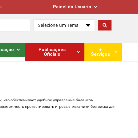
Painel do Usuário
es
Selecione um Tema
icação
Publicações
+
Oficiais
Serviços
к, что обеспечивает удобное управление балансом.
 возможность протестировать игровые механики без риска для