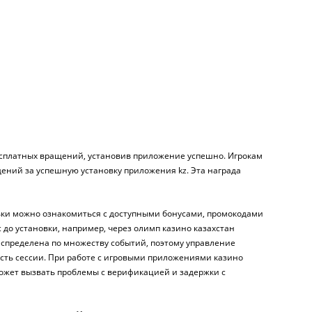
бесплатных вращений, установив приложение успешно. Игрокам
щений за успешную установку приложения kz. Эта награда
новки можно ознакомиться с доступными бонусами, промокодами
до установки, например, через олимп казино казахстан
аспределена по множеству событий, поэтому управление
сть сессии. При работе с игровыми приложениями казино
ожет вызвать проблемы с верификацией и задержки с