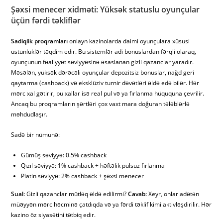
Şəxsi menecer xidməti: Yüksək statuslu oyunçular
üçün fərdi təkliflər
Sadiqlik proqramları
onlayn kazinolarda daimi oyunçulara xüsusi
üstünlüklər təqdim edir. Bu sistemlər adi bonuslardan fərqli olaraq,
oyunçunun fəaliyyət səviyyəsinə əsaslanan gizli qazanclar yaradır.
Məsələn, yüksək dərəcəli oyunçular depozitsiz bonuslar, nağd geri
qaytarma (cashback) və eksklüziv turnir dəvətləri əldə edə bilər. Hər
mərc xal gətirir, bu xallar isə real pul və ya fırlanma hüququna çevrilir.
Ancaq bu proqramların şərtləri çox vaxt mara doğuran tələblərlə
məhdudlaşır.
Sadə bir nümunə:
Gümüş səviyyə: 0.5% cashback
Qızıl səviyyə: 1% cashback + həftəlik pulsuz fırlanma
Platin səviyyə: 2% cashback + şəxsi menecer
Sual:
Gizli qazanclar mütləq əldə edilirmi?
Cavab:
Xeyr, onlar adətən
müəyyən mərc həcminə çatdıqda və ya fərdi təklif kimi aktivləşdirilir. Hər
kazino öz siyasətini tətbiq edir.