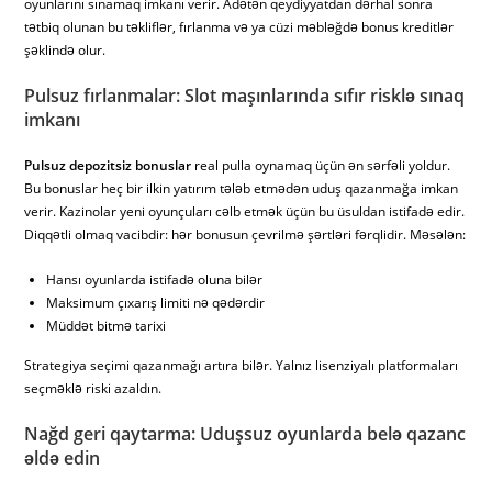
oyunlarını sınamaq imkanı verir. Adətən qeydiyyatdan dərhal sonra
tətbiq olunan bu təkliflər, fırlanma və ya cüzi məbləğdə bonus kreditlər
şəklində olur.
Pulsuz fırlanmalar: Slot maşınlarında sıfır risklə sınaq
imkanı
Pulsuz depozitsiz bonuslar
real pulla oynamaq üçün ən sərfəli yoldur.
Bu bonuslar heç bir ilkin yatırım tələb etmədən uduş qazanmağa imkan
verir. Kazinolar yeni oyunçuları cəlb etmək üçün bu üsuldan istifadə edir.
Diqqətli olmaq vacibdir: hər bonusun çevrilmə şərtləri fərqlidir. Məsələn:
Hansı oyunlarda istifadə oluna bilər
Maksimum çıxarış limiti nə qədərdir
Müddət bitmə tarixi
Strategiya seçimi qazanmağı artıra bilər. Yalnız lisenziyalı platformaları
seçməklə riski azaldın.
Nağd geri qaytarma: Uduşsuz oyunlarda belə qazanc
əldə edin