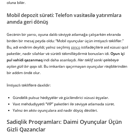
oluna bilər.
Mobil depozit sürəti: Telefon vasitəsilə yatırımlara
anında geri dönüş
Gecənin bir yarısı, oyuna dalıb səviyyə atlamağa çalışarkən ekranda
birdən bir mesaj peyda oldu: “Mobil oyunçular üçün imtiyazlı təkliflər.”
Bu, adi endirim deyildi; yalnız seçilmiş
pinco
istifadəçilərə aid xüsusi qızıl
paketlər, nadir silahlar və sürətli təkmilləşdirmə bonusları idi.
Oyun içi
pul vahidi qazanmaq
indi daha asanlaşdı.
Hər təklif sanki qələbəyə
açılan gizli bir qapı idi.
Bu imkanları qaçırmayan oyunçular rəqiblərindən
bir addım öndə olur.
İmtiyazlı təkliflərə daxildir:
Gündəlik pulsuz hədiyyələr və gücləndirici xüsusi əşyalar.
Vaxt məhdudiyyətli “VIP” paketləri ilə səviyyə atlamada sürət.
Yalnız ən aktiv oyunçulara aid nadir döyüş dəstləri.
Sadiqlik Proqramları: Daimi Oyunçular Üçün
Gizli Qazanclar