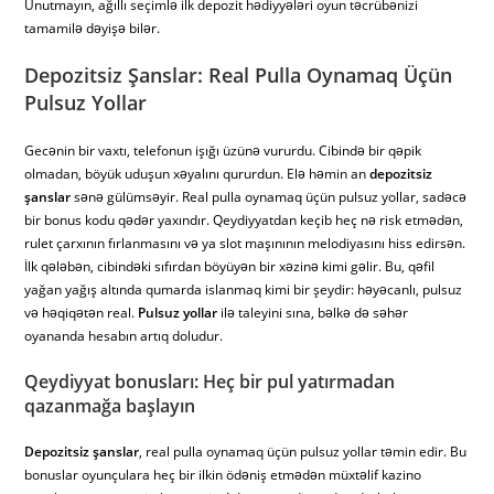
Unutmayın, ağıllı seçimlə ilk depozit hədiyyələri oyun təcrübənizi
tamamilə dəyişə bilər.
Depozitsiz Şanslar: Real Pulla Oynamaq Üçün
Pulsuz Yollar
Gecənin bir vaxtı, telefonun işığı üzünə vururdu. Cibində bir qəpik
olmadan, böyük uduşun xəyalını qururdun. Elə həmin an
depozitsiz
şanslar
sənə gülümsəyir. Real pulla oynamaq üçün pulsuz yollar, sadəcə
bir bonus kodu qədər yaxındır. Qeydiyyatdan keçib heç nə risk etmədən,
rulet çarxının fırlanmasını və ya slot maşınının melodiyasını hiss edirsən.
İlk qələbən, cibindəki sıfırdan böyüyən bir xəzinə kimi gəlir. Bu, qəfil
yağan yağış altında qumarda islanmaq kimi bir şeydir: həyəcanlı, pulsuz
və həqiqətən real.
Pulsuz yollar
ilə taleyini sına, bəlkə də səhər
oyananda hesabın artıq doludur.
Qeydiyyat bonusları: Heç bir pul yatırmadan
qazanmağa başlayın
Depozitsiz şanslar
, real pulla oynamaq üçün pulsuz yollar təmin edir. Bu
bonuslar oyunçulara heç bir ilkin ödəniş etmədən müxtəlif kazino