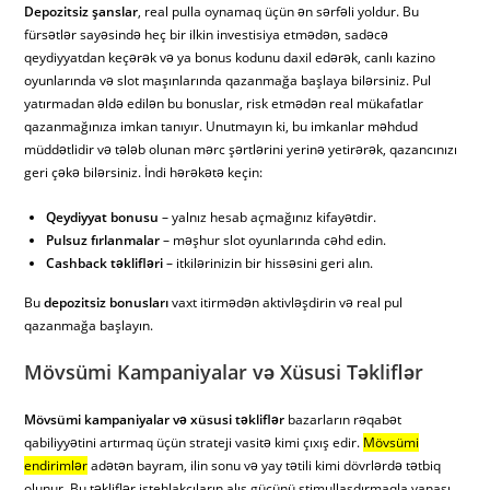
Depozitsiz şanslar
, real pulla oynamaq üçün ən sərfəli yoldur. Bu
fürsətlər sayəsində heç bir ilkin investisiya etmədən, sadəcə
qeydiyyatdan keçərək və ya bonus kodunu daxil edərək, canlı kazino
oyunlarında və slot maşınlarında qazanmağa başlaya bilərsiniz. Pul
yatırmadan əldə edilən bu bonuslar, risk etmədən real mükafatlar
qazanmağınıza imkan tanıyır. Unutmayın ki, bu imkanlar məhdud
müddətlidir və tələb olunan mərc şərtlərini yerinə yetirərək, qazancınızı
geri çəkə bilərsiniz. İndi hərəkətə keçin:
Qeydiyyat bonusu
– yalnız hesab açmağınız kifayətdir.
Pulsuz fırlanmalar
– məşhur slot oyunlarında cəhd edin.
Cashback təklifləri
– itkilərinizin bir hissəsini geri alın.
Bu
depozitsiz bonusları
vaxt itirmədən aktivləşdirin və real pul
qazanmağa başlayın.
Mövsümi Kampaniyalar və Xüsusi Təkliflər
Mövsümi kampaniyalar və xüsusi təkliflər
bazarların rəqabət
qabiliyyətini artırmaq üçün strateji vasitə kimi çıxış edir.
Mövsümi
endirimlər
adətən bayram, ilin sonu və yay tətili kimi dövrlərdə tətbiq
olunur. Bu təkliflər istehlakçıların alış gücünü stimullaşdırmaqla yanaşı,