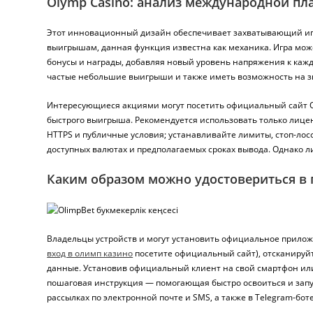
Olymp Casino: анализ международной пл
Этот инновационный дизайн обеспечивает захватывающий игр
выигрышам, данная функция известна как механика. Игра мож
бонусы и награды, добавляя новый уровень напряжения к каж
частые небольшие выигрыши и также иметь возможность на 
Интересующиеся акциями могут посетить официальный сайт О
быстрого выигрыша. Рекомендуется использовать только лице
HTTPS и публичные условия; устанавливайте лимиты, стоп-лос
доступных валютах и предполагаемых сроках вывода. Однако л
Каким образом можно удостовериться в
Владельцы устройств и могут установить официальное приложен
вход в олимп казино
посетите официальный сайт), отсканируйт
данные. Установив официальный клиент на свой смартфон или 
пошаговая инструкция — помогающая быстро освоиться и запу
рассылках по электронной почте и SMS, а также в Telegram-б