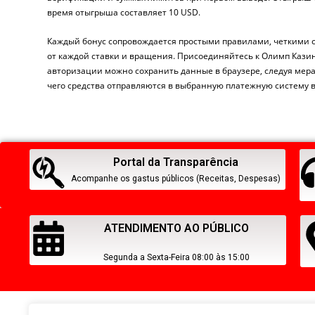
время отыгрыша составляет 10 USD.
Каждый бонус сопровождается простыми правилами, четкими с
от каждой ставки и вращения. Присоединяйтесь к Олимп Кази
авторизации можно сохранить данные в браузере, следуя мера
чего средства отправляются в выбранную платежную систему в
Portal da Transparência
Acompanhe os gastus públicos (Receitas, Despesas)
ATENDIMENTO AO PÚBLICO
Segunda a Sexta-Feira 08:00 às 15:00