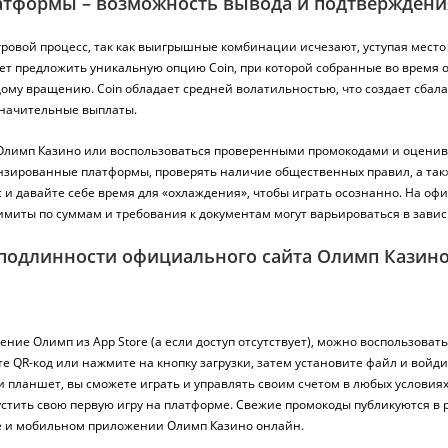
атформы – возможность вывода и подтверждени
овой процесс, так как выигрышные комбинации исчезают, уступая место
ет предложить уникальную опцию Coin, при которой собранные во время
дому вращению. Coin обладает средней волатильностью, что создает сба
значительные выплаты.
лимп Казино или воспользоваться проверенными промокодами и оцениват
нзированные платформы, проверять наличие общественных правил, а так
с и давайте себе время для «охлаждения», чтобы играть осознанно. На 
имиты по суммам и требования к документам могут варьироваться в зави
 подлинности официального сайта Олимп Казино
ие Олимп из App Store (а если доступ отсутствует), можно воспользовать
е QR-код или нажмите на кнопку загрузки, затем установите файл и войд
планшет, вы сможете играть и управлять своим счетом в любых условиях 
стить свою первую игру на платформе. Свежие промокоды публикуются в р
оте и мобильном приложении Олимп Казино онлайн.