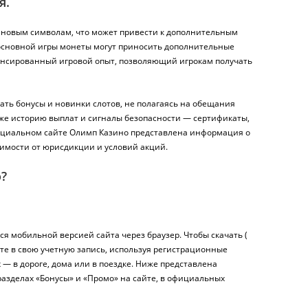
я.
 новым символам, что может привести к дополнительным
 основной игры монеты могут приносить дополнительные
лансированный игровой опыт, позволяющий игрокам получать
ь бонусы и новинки слотов, не полагаясь на обещания
же историю выплат и сигналы безопасности — сертификаты,
официальном сайте Олимп Казино представлена информация о
симости от юрисдикции и условий акций.
?
ся мобильной версией сайта через браузер. Чтобы скачать (
ите в свою учетную запись, используя регистрационные
— в дороге, дома или в поездке. Ниже представлена
азделах «Бонусы» и «Промо» на сайте, в официальных