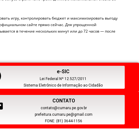
вать игру, контролировать бюджет и максимизировать выгоду
а официальном сайте прямо сейчас. Для упрощенной
ывается в течение нескольких минут или до 72 часов — после
e-SIC
Lei Federal Nº 12.527/2011
Sistema Eletrônico de Informação ao Cidadão
CONTATO
contato@cumaru.pe.gov.br
prefeitura.cumaru.pe@gmail.com
FONE: (81) 3644-1156