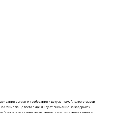
аривания выплат и требования к документам. Анализ отзывов
ино Олимп чаще всего акцентируют внимание на задержках
ие бонуса ограничено тремя днями, а максимальная ставка во