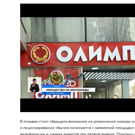
В отзывах стоит обращать внимание на упоминание номера ли
о лицензировании обычно начинается с заявлений площадки и
верификации и суммах лимитов при первом выводе. Отыгрыш бо