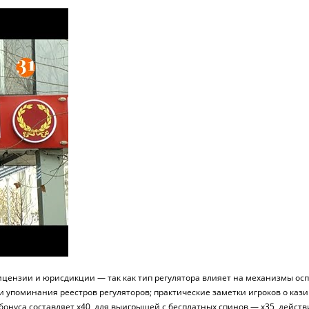
цензии и юрисдикции — так как тип регулятора влияет на механизмы осп
 упоминания реестров регуляторов; практические заметки игроков о каз
нуса составляет x40, для выигрышей с бесплатных спинов — x35, действ