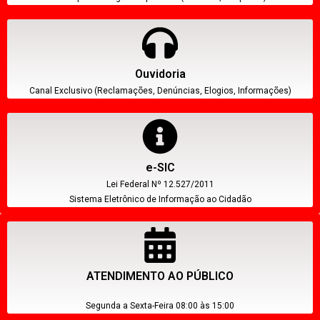
Ouvidoria
Canal Exclusivo (Reclamações, Denúncias, Elogios, Informações)
e-SIC
Lei Federal Nº 12.527/2011
Sistema Eletrônico de Informação ao Cidadão
ATENDIMENTO AO PÚBLICO
Segunda a Sexta-Feira 08:00 às 15:00