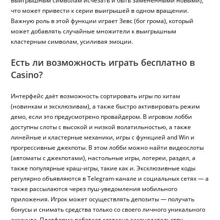
выигрышным символам исчезать и быть заменёнными новыми),
что может привести к серии выигрышей в одном вращении.
Важную роль в этой функции играет Зевс (бог грома), который
может добавлять случайные множители к выигрышным
кластерным символам, усиливая эмоции.
Есть ли возможность играть бесплатно в
Casino?
Интерфейс даёт возможность сортировать игры по хитам
(новинкам и эксклюзивам), а также быстро активировать режим
демо, если это предусмотрено провайдером. В игровом лобби
доступны слоты с высокой и низкой волатильностью, а также
линейные и кластерные механики, игры с функцией and Win и
прогрессивные джекпоты. В этом лобби можно найти видеослоты
(автоматы с джекпотами), настольные игры, лотереи, раздел, а
также популярные краш-игры, такие как и. Эксклюзивные коды
регулярно объявляются в Telegram-канале и социальных сетях — а
также рассылаются через пуш-уведомления мобильного
приложения. Игрок может осуществлять депозиты — получать
бонусы и снимать средства только со своего личного уникального
аккаунта. Платформа работает согласно законодательству,