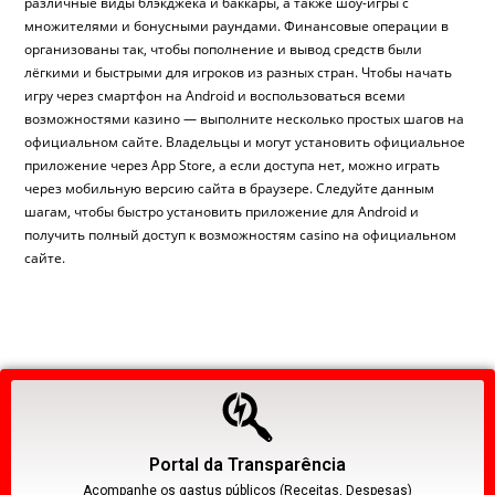
различные виды блэкджека и баккары, а также шоу-игры с
множителями и бонусными раундами. Финансовые операции в
организованы так, чтобы пополнение и вывод средств были
лёгкими и быстрыми для игроков из разных стран. Чтобы начать
игру через смартфон на Android и воспользоваться всеми
возможностями казино — выполните несколько простых шагов на
официальном сайте. Владельцы и могут установить официальное
приложение через App Store, а если доступа нет, можно играть
через мобильную версию сайта в браузере. Следуйте данным
шагам, чтобы быстро установить приложение для Android и
получить полный доступ к возможностям casino на официальном
сайте.
Portal da Transparência
Acompanhe os gastus públicos (Receitas, Despesas)