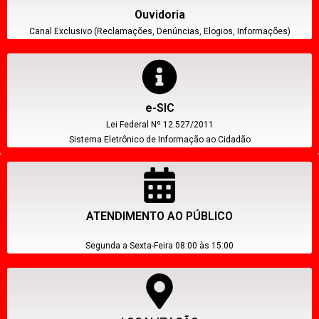
Ouvidoria
Canal Exclusivo (Reclamações, Denúncias, Elogios, Informações)
e-SIC
Lei Federal Nº 12.527/2011
Sistema Eletrônico de Informação ao Cidadão
ATENDIMENTO AO PÚBLICO
Segunda a Sexta-Feira 08:00 às 15:00