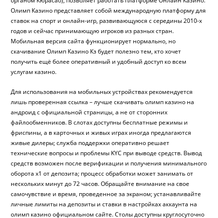
органом Кюрасао), позволяет работать платформе Онлайн Казино.
Олимп Казино представляет собой международную платформу для
ставок на спорт и онлайн-игр, развивающуюся с середины 2010-х
годов и сейчас принимающую игроков из разных стран.
Мобильная версия сайта функционирует нормально, но
скачивание Олимп Казино Кз будет полезно тем, кто хочет
получить ещё более оперативный и удобный доступ ко всем
услугам казино.
Для использования на мобильных устройствах рекомендуется
лишь проверенная ссылка – лучше скачивать олимп казино на
андроид с официальной страницы, а не от сторонних
файлообменников. В слотах доступны бесплатные режимы и
фриспины, а в карточных и живых играх иногда предлагаются
живые дилеры; служба поддержки оперативно решает
технические вопросы и проблемы KYC при выводе средств. Вывод
средств возможен после верификации и получения минимального
оборота x1 от депозита; процесс обработки может занимать от
нескольких минут до 72 часов. Обращайте внимание на свое
самочувствие и время, проведенное за экраном; устанавливайте
личные лимиты на депозиты и ставки в настройках аккаунта на
олимп казино официальном сайте. Столы доступны круглосуточно