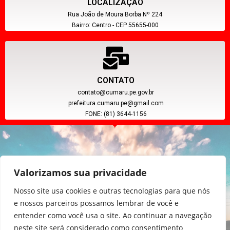
LOCALIZAÇÃO
Rua João de Moura Borba Nº 224
Bairro: Centro - CEP 55655-000
CONTATO
contato@cumaru.pe.gov.br
prefeitura.cumaru.pe@gmail.com
FONE: (81) 3644-1156
Valorizamos sua privacidade
Nosso site usa cookies e outras tecnologias para que nós
e nossos parceiros possamos lembrar de você e
entender como você usa o site. Ao continuar a navegação
CNPJ: 11.097.391/0001-20
neste site será considerado como consentimento