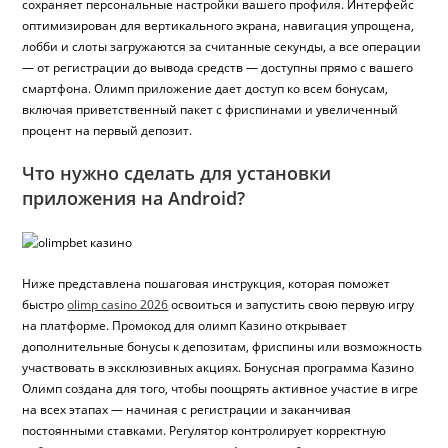
сохраняет персональные настройки вашего профиля. Интерфейс
оптимизирован для вертикального экрана, навигация упрощена,
лобби и слоты загружаются за считанные секунды, а все операции
— от регистрации до вывода средств — доступны прямо с вашего
смартфона. Олимп приложение дает доступ ко всем бонусам,
включая приветственный пакет с фриспинами и увеличенный
процент на первый депозит.
Что нужно сделать для установки
приложения на Android?
Ниже представлена пошаговая инструкция, которая поможет
быстро
olimp casino 2026
освоиться и запустить свою первую игру
на платформе. Промокод для олимп Казино открывает
дополнительные бонусы к депозитам, фриспины или возможность
участвовать в эксклюзивных акциях. Бонусная программа Казино
Олимп создана для того, чтобы поощрять активное участие в игре
на всех этапах — начиная с регистрации и заканчивая
постоянными ставками. Регулятор контролирует корректную