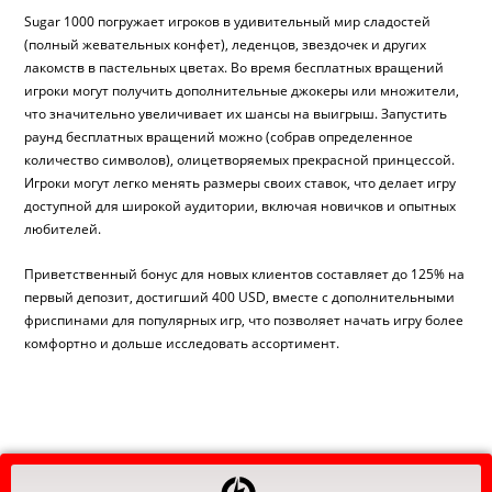
Sugar 1000 погружает игроков в удивительный мир сладостей
(полный жевательных конфет), леденцов, звездочек и других
лакомств в пастельных цветах. Во время бесплатных вращений
игроки могут получить дополнительные джокеры или множители,
что значительно увеличивает их шансы на выигрыш. Запустить
раунд бесплатных вращений можно (собрав определенное
количество символов), олицетворяемых прекрасной принцессой.
Игроки могут легко менять размеры своих ставок, что делает игру
доступной для широкой аудитории, включая новичков и опытных
любителей.
Приветственный бонус для новых клиентов составляет до 125% на
первый депозит, достигший 400 USD, вместе с дополнительными
фриспинами для популярных игр, что позволяет начать игру более
комфортно и дольше исследовать ассортимент.