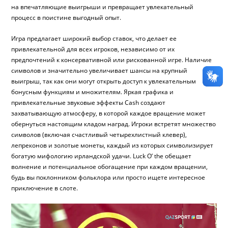
на впечатляющие выигрыши и превращает увлекательный
процесс в поистине выгодный опыт.
Игра предлагает широкий выбор ставок, что делает ее
привлекательной для всех игроков, независимо от их
предпочтений к консервативной или рискованной игре. Наличие
символов и значительно увеличивает шансы на крупный
выигрыш, так как они могут открыть доступ к увлекательным
бонусным функциям и множителям. Яркая графика и
привлекательные звуковые эффекты Cash создают
захватывающую атмосферу, в которой каждое вращение может
обернуться настоящим кладом наград. Игроки встретят множество
символов (включая счастливый четырехлистный клевер),
лепреконов и золотые монеты, каждый из которых символизирует
богатую мифологию ирландской удачи. Luck O’ the обещает
волнение и потенциальное обогащение при каждом вращении,
будь вы поклонником фольклора или просто ищете интересное
приключение в слоте.