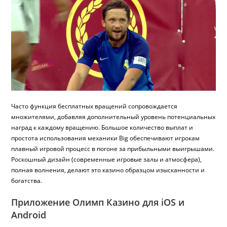
Часто функция бесплатных вращений сопровождается
множителями, добавляя дополнительный уровень потенциальных
наград к каждому вращению. Большое количество выплат и
простота использования механики Big обеспечивают игрокам
плавный игровой процесс в погоне за прибыльными выигрышами.
Роскошный дизайн (современные игровые залы и атмосфера),
полная волнения, делают это казино образцом изысканности и
богатства.
Приложение Олимп Казино для iOS и
Android