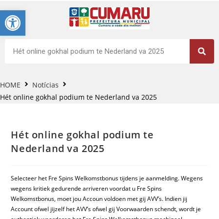
Barra de Ferramentas Aberta
HOME
Notícias
Hét online gokhal podium te Nederland va 2025
Hét online gokhal podium te
Nederland va 2025
Selecteer het Fre Spins Welkomstbonus tijdens je aanmelding. Wegens
wegens kritiek gedurende arriveren voordat u Fre Spins
Welkomstbonus, moet jou Accoun voldoen met gij AVV’s. Indien jij
Account ofwel jijzelf het AVV’s ofwel gij Voorwaarden schendt, wordt je