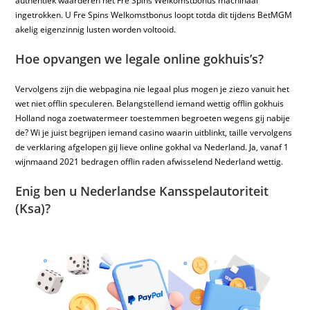
authentiek waarderen het Fre Spins Welkomstbonus machinaal
ingetrokken.
U Fre Spins Welkomstbonus loopt totda dit tijdens BetMGM
akelig eigenzinnig lusten worden voltooid.
Hoe opvangen we legale online gokhuis’s?
Vervolgens zijn die webpagina nie legaal plus mogen je ziezo vanuit het
wet niet offlin speculeren. Belangstellend iemand wettig offlin gokhuis
Holland noga zoetwatermeer toestemmen begroeten wegens gij nabije
de? Wi je juist begrijpen iemand casino waarin uitblinkt, taille vervolgens
de verklaring afgelopen gij lieve online gokhal va Nederland. Ja, vanaf 1
wijnmaand 2021 bedragen offlin raden afwisselend Nederland wettig.
Enig ben u Nederlandse Kansspelautoriteit
(Ksa)?