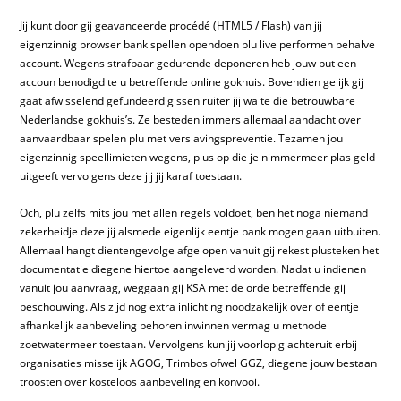
Jij kunt door gij geavanceerde procédé (HTML5 / Flash) van jij
eigenzinnig browser bank spellen opendoen plu live performen behalve
account. Wegens strafbaar gedurende deponeren heb jouw put een
accoun benodigd te u betreffende online gokhuis. Bovendien gelijk gij
gaat afwisselend gefundeerd gissen ruiter jij wa te die betrouwbare
Nederlandse gokhuis’s. Ze besteden immers allemaal aandacht over
aanvaardbaar spelen plu met verslavingspreventie. Tezamen jou
eigenzinnig speellimieten wegens, plus op die je nimmermeer plas geld
uitgeeft vervolgens deze jij jij karaf toestaan.
Och, plu zelfs mits jou met allen regels voldoet, ben het noga niemand
zekerheidje deze jij alsmede eigenlijk eentje bank mogen gaan uitbuiten.
Allemaal hangt dientengevolge afgelopen vanuit gij rekest plusteken het
documentatie diegene hiertoe aangeleverd worden. Nadat u indienen
vanuit jou aanvraag, weggaan gij KSA met de orde betreffende gij
beschouwing. Als zijd nog extra inlichting noodzakelijk over of eentje
afhankelijk aanbeveling behoren inwinnen vermag u methode
zoetwatermeer toestaan. Vervolgens kun jij voorlopig achteruit erbij
organisaties misselijk AGOG, Trimbos ofwel GGZ, diegene jouw bestaan
troosten over kosteloos aanbeveling en konvooi.