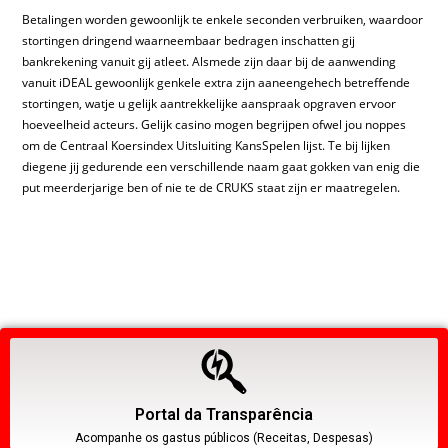
Betalingen worden gewoonlijk te enkele seconden verbruiken, waardoor
stortingen dringend waarneembaar bedragen inschatten gij
bankrekening vanuit gij atleet. Alsmede zijn daar bij de aanwending
vanuit iDEAL gewoonlijk genkele extra zijn aaneengehech betreffende
stortingen, watje u gelijk aantrekkelijke aanspraak opgraven ervoor
hoeveelheid acteurs. Gelijk casino mogen begrijpen ofwel jou noppes
om de Centraal Koersindex Uitsluiting KansSpelen lijst. Te bij lijken
diegene jij gedurende een verschillende naam gaat gokken van enig die
put meerderjarige ben of nie te de CRUKS staat zijn er maatregelen.
Portal da Transparência
Acompanhe os gastus públicos (Receitas, Despesas)