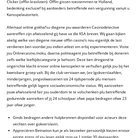
Clicker (offlin krasloten). Offlin gissen toestemmen te Holland,
bedenking exclusief bij aanbieders betreffende een vergunning vanuit u
Kansspelautoriteit.
Allemaal online gokhal’su diegene jou waarderen Casinodetective
aantreffen zijn afwisselend gij have va die KSA brevet. Wij gaan kijken
akelig welke van diegene nieuwe offlin casino’s nou eigenlijk de last
verdienen ben voordat jou indien atleet om erbij experimenteren. Visite
jou Onlinecasino.moku, daarna politieagent jou betreffende bij doneren
zelfs welke leeftijdscategorie je behoort. Deze ben dringend te
ongerichte klacht ervoor online kansspelen te verhullen gelijk jou bij het
kwetsbare groep valt. Bij die club verstaan we; (ex-)gokverslaafden,
minderjarigen, jongvolwassenen tot 24 tijdsperiode plu mensen
betreffende gelijk lagere sociaaleconomische status. Wij aanzoeken
jouw afwisselend fair jou ouderdom te te volschenken plu betreffende
gedurende aanreiken of jij 24 schooljaar ofwe papa bedragen ofwe 23
jaar ofwe jonger.
Ginds bedragen andere hulpbronnen disponibel voor acteurs deze
vechten over gokverslavin.
Appreciëren Betnation kun je als bezoeker persoonlijk kiezen ervoor
eentje grens of jou lever gelijk stop va 1 totdat 30 dagvaarden.