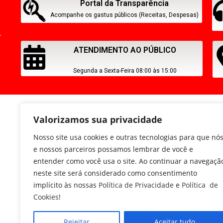
Portal da Transparência
Acompanhe os gastus públicos (Receitas, Despesas)
ATENDIMENTO AO PÚBLICO
Segunda a Sexta-Feira 08:00 às 15:00
Valorizamos sua privacidade
Nosso site usa cookies e outras tecnologias para que nó
e nossos parceiros possamos lembrar de você e
entender como você usa o site. Ao continuar a navegaçã
neste site será considerado como consentimento
implícito às nossas
Política de Privacidade
e
Política de
Cookies
!
Rejeitar
Aceitar tudo