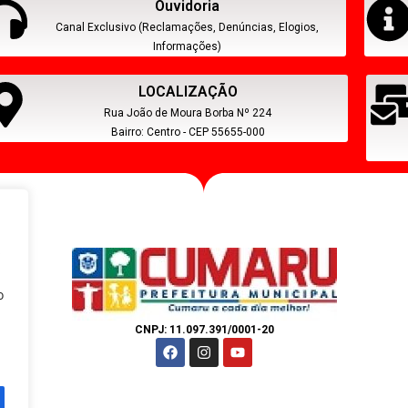
Ouvidoria
Canal Exclusivo (Reclamações, Denúncias, Elogios,
Informações)
LOCALIZAÇÃO
Rua João de Moura Borba Nº 224
Bairro: Centro - CEP 55655-000
s
o
CNPJ: 11.097.391/0001-20