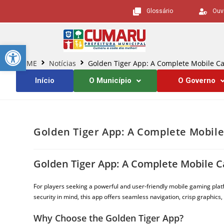
Glossário
Ouv
Barra de Ferramentas Aberta
HOME
Notícias
Golden Tiger App: A Complete Mobile Ca
Início
O Município
O Governo
Golden Tiger App: A Complete Mobile
Golden Tiger App: A Complete Mobile C
For players seeking a powerful and user-friendly mobile gaming pla
security in mind, this app offers seamless navigation, crisp graphics,
Why Choose the Golden Tiger App?