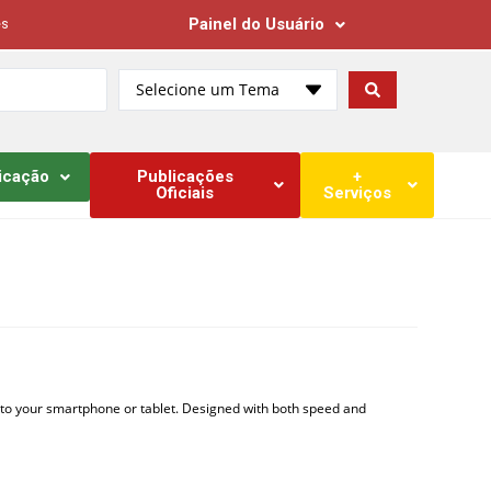
Painel do Usuário
es
Selecione um Tema
icação
Publicações
+
Oficiais
Serviços
 to your smartphone or tablet. Designed with both speed and