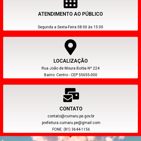
ATENDIMENTO AO PÚBLICO
Segunda a Sexta-Feira 08:00 às 15:00
LOCALIZAÇÃO
Rua João de Moura Borba Nº 224
Bairro: Centro - CEP 55655-000
CONTATO
contato@cumaru.pe.gov.br
prefeitura.cumaru.pe@gmail.com
FONE: (81) 3644-1156