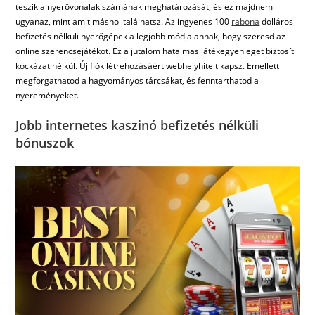
teszik a nyerővonalak számának meghatározását, és ez majdnem
ugyanaz, mint amit máshol találhatsz. Az ingyenes 100
rabona
dolláros
befizetés nélküli nyerőgépek a legjobb módja annak, hogy szeresd az
online szerencsejátékot. Ez a jutalom hatalmas játékegyenleget biztosít
kockázat nélkül. Új fiók létrehozásáért webhelyhitelt kapsz. Emellett
megforgathatod a hagyományos tárcsákat, és fenntarthatod a
nyereményeket.
Jobb internetes kaszinó befizetés nélküli
bónuszok