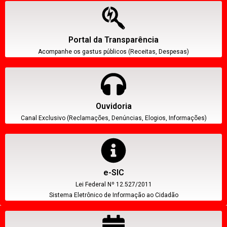
Portal da Transparência
Acompanhe os gastus públicos (Receitas, Despesas)
Ouvidoria
Canal Exclusivo (Reclamações, Denúncias, Elogios, Informações)
e-SIC
Lei Federal Nº 12.527/2011
Sistema Eletrônico de Informação ao Cidadão