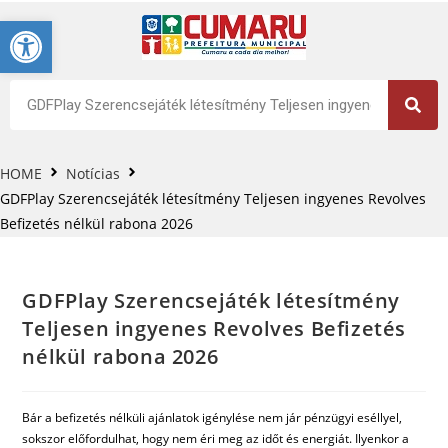
Barra de Ferramentas Aberta
HOME
Notícias
GDFPlay Szerencsejáték létesítmény Teljesen ingyenes Revolves
Befizetés nélkül rabona 2026
GDFPlay Szerencsejáték létesítmény
Teljesen ingyenes Revolves Befizetés
nélkül rabona 2026
Bár a befizetés nélküli ajánlatok igénylése nem jár pénzügyi eséllyel,
sokszor előfordulhat, hogy nem éri meg az időt és energiát. Ilyenkor a