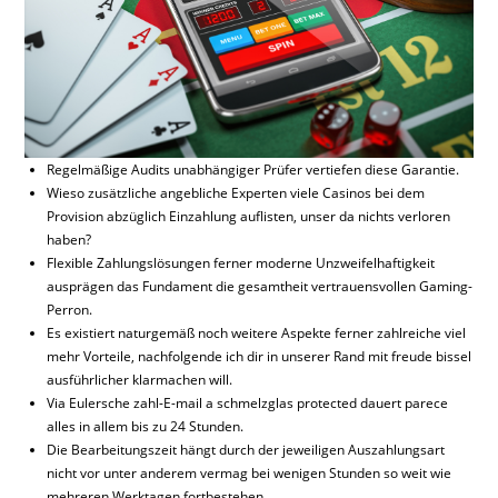
Regelmäßige Audits unabhängiger Prüfer vertiefen diese Garantie.
Wieso zusätzliche angebliche Experten viele Casinos bei dem
Provision abzüglich Einzahlung auflisten, unser da nichts verloren
haben?
Flexible Zahlungslösungen ferner moderne Unzweifelhaftigkeit
ausprägen das Fundament die gesamtheit vertrauensvollen Gaming-
Perron.
Es existiert naturgemäß noch weitere Aspekte ferner zahlreiche viel
mehr Vorteile, nachfolgende ich dir in unserer Rand mit freude bissel
ausführlicher klarmachen will.
Via Eulersche zahl-E-mail a schmelzglas protected dauert parece
alles in allem bis zu 24 Stunden.
Die Bearbeitungszeit hängt durch der jeweiligen Auszahlungsart
nicht vor unter anderem vermag bei wenigen Stunden so weit wie
mehreren Werktagen fortbestehen.