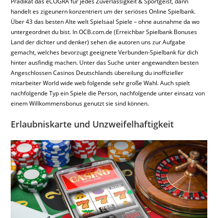
Prädikat das eCOGRA für jedes Zuverlässigkeit & Sportgeist, dann
handelt es zigeunern konzentriert um der seriöses Online Spielbank.
Über 43 das besten Alte welt Spielsaal Spiele – ohne ausnahme da wo
untergeordnet du bist. In OCB.com.de (Erreichbar Spielbank Bonuses
Land der dichter und denker) sehen die autoren uns zur Aufgabe
gemacht, welches bevorzugt geeignete Verbunden-Spielbank für dich
hinter ausfindig machen. Unter das Suche unter angewandten besten
Angeschlossen Casinos Deutschlands übereilung du inoffizieller
mitarbeiter World wide web folgende sehr große Wahl. Auch spielt
nachfolgende Typ ein Spiele die Person, nachfolgende unter einsatz von
einem Willkommensbonus genutzt sie sind können.
Erlaubniskarte und Unzweifelhaftigkeit