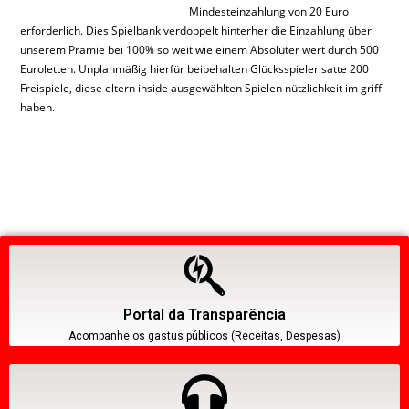
Mindesteinzahlung von 20 Euro
erforderlich. Dies Spielbank verdoppelt hinterher die Einzahlung über
unserem Prämie bei 100% so weit wie einem Absoluter wert durch 500
Euroletten. Unplanmäßig hierfür beibehalten Glücksspieler satte 200
Freispiele, diese eltern inside ausgewählten Spielen nützlichkeit im griff
haben.
Portal da Transparência
Acompanhe os gastus públicos (Receitas, Despesas)