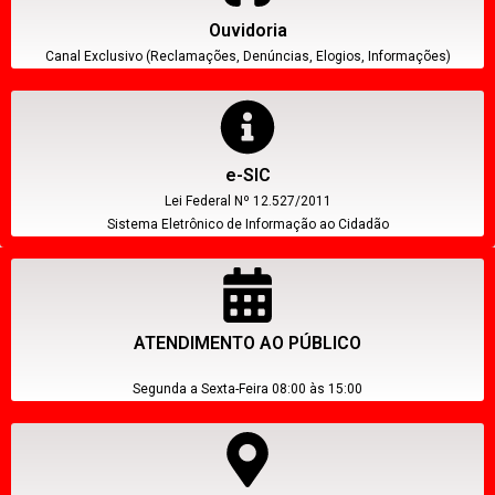
Ouvidoria
Canal Exclusivo (Reclamações, Denúncias, Elogios, Informações)
e-SIC
Lei Federal Nº 12.527/2011
Sistema Eletrônico de Informação ao Cidadão
ATENDIMENTO AO PÚBLICO
Segunda a Sexta-Feira 08:00 às 15:00