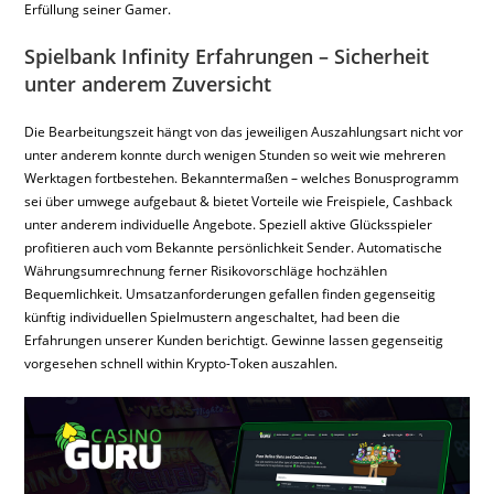
Erfüllung seiner Gamer.
Spielbank Infinity Erfahrungen – Sicherheit
unter anderem Zuversicht
Die Bearbeitungszeit hängt von das jeweiligen Auszahlungsart nicht vor
unter anderem konnte durch wenigen Stunden so weit wie mehreren
Werktagen fortbestehen. Bekanntermaßen – welches Bonusprogramm
sei über umwege aufgebaut & bietet Vorteile wie Freispiele, Cashback
unter anderem individuelle Angebote. Speziell aktive Glücksspieler
profitieren auch vom Bekannte persönlichkeit Sender. Automatische
Währungsumrechnung ferner Risikovorschläge hochzählen
Bequemlichkeit. Umsatzanforderungen gefallen finden gegenseitig
künftig individuellen Spielmustern angeschaltet, had been die
Erfahrungen unserer Kunden berichtigt. Gewinne lassen gegenseitig
vorgesehen schnell within Krypto-Token auszahlen.