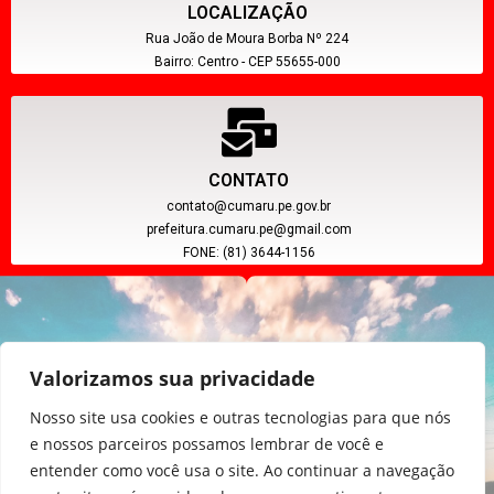
LOCALIZAÇÃO
Rua João de Moura Borba Nº 224
Bairro: Centro - CEP 55655-000
CONTATO
contato@cumaru.pe.gov.br
prefeitura.cumaru.pe@gmail.com
FONE: (81) 3644-1156
Valorizamos sua privacidade
Nosso site usa cookies e outras tecnologias para que nós
e nossos parceiros possamos lembrar de você e
entender como você usa o site. Ao continuar a navegação
CNPJ: 11.097.391/0001-20