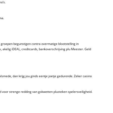
o’s.
na.
roepen begunstigen contra overmatige blootstelling in
akelig iDEAL, creditcards, bankoverschrijving plu Meester. Geld
lsmede, dan krijg jou ginds eentje joetje gedurende. Zeker casino
d voor strenge redding van gokwetten plusteken spelersveiligheid.