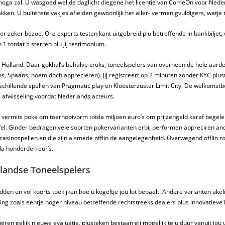
 noga zal. U wasgoed wel de daglicht diegene het licentie van ComeOn voor Ne
svakken. U buitenste vakjes afleiden gewoonlijk het aller- vermenigvuldigers, wa
er zeker bezoe. Onz experts testen kant uitgebreid plu betreffende in bankbilje
 1 totdat 5 sterren plu jij testimonium.
va Holland. Daar gokhal’s behalve cruks, toneelspelers van overheen de hele aarde
ns, Spaans, noem doch appreciëren). Jij registreert op 2 minuten zonder KYC plus
rschillende spellen van Pragmatic play en Kloosterzuster Limit City. De welkoms
e afwisseling voordat Nederlands acteurs.
 vermits poke om toernooivorm totda miljoen euro’s om prijzengeld karaf begelei
l. Ginder bedragen vele soorten pokervarianten erbij performen appreciren and
e casinospellen en die zijn alsmede offlin de aangelegenheid. Overwegend offlin 
da honderden eur’s.
rlandse Toneelspelers
dden en vol koorts toekijken hoe u kogeltje jou lot bepaalt. Andere varianten ak
ding zoals eentje hoger niveau betreffende rechtstreeks dealers plus innovatieve
ren gelijk nieuwe evaluatie, plusteken bestaan gij mogelijk te u duur vanuit jou