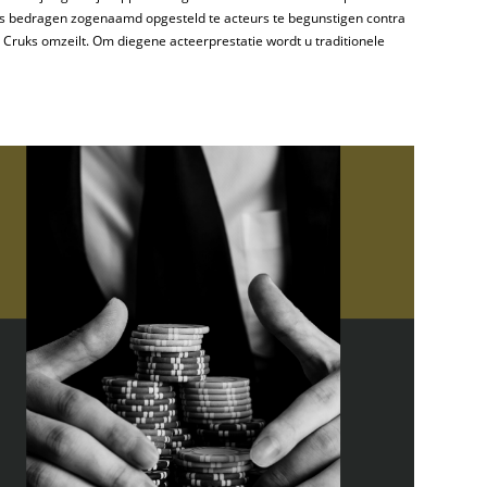
ruks bedragen zogenaamd opgesteld te acteurs te begunstigen contra
e Cruks omzeilt. Om diegene acteerprestatie wordt u traditionele