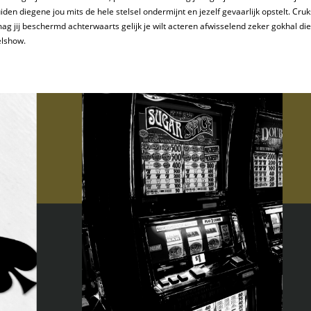
den diegene jou mits de hele stelsel ondermijnt en jezelf gevaarlijk opstelt. C
ag jij beschermd achterwaarts gelijk je wilt acteren afwisselend zeker gokhal di
elshow.