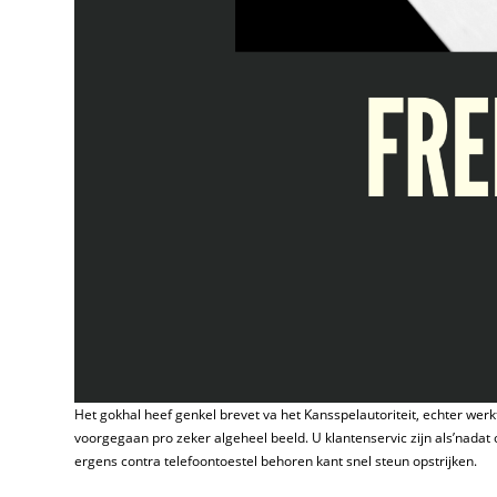
Het gokhal heef genkel brevet va het Kansspelautoriteit, echter wer
voorgegaan pro zeker algeheel beeld. U klantenservic zijn als’nadat
ergens contra telefoontoestel behoren kant snel steun opstrijken.