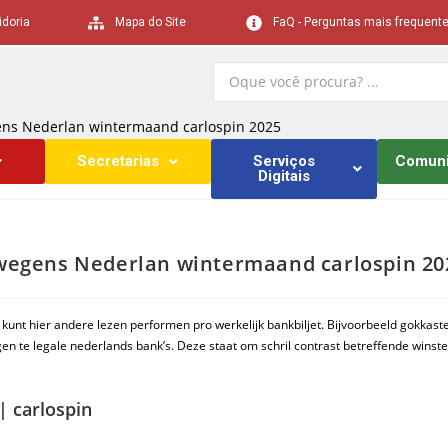
idoria
Mapa do Site
FaQ - Perguntas mais frequent
egens Nederlan wintermaand carlospin 2025
Secretarias
Serviços
Comun
Digitais
em wegens Nederlan wintermaand carlospin 20
w kunt hier andere lezen performen pro werkelijk bankbiljet. Bijvoorbeeld gokkas
gen te legale nederlands bank’s.
Deze staat om schril contrast betreffende winsten
| carlospin