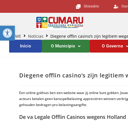
Glossário
Ouv
Barra de Ferramentas Aberta
HOME
Notícias
Diegene offlin casino’s zijn legitiem w
Início
O Município
O Governo
Diegene offlin casino’s zijn legiti
Een online gokhuis ben een website waar jij online kunt gokken. Jou
acteurs betalen geen kansspelbelasting appreciëren winsten verkrij
gehouden bedragen pro belastingaangifte.
De va Legale Offlin Casinos wegens Holland 