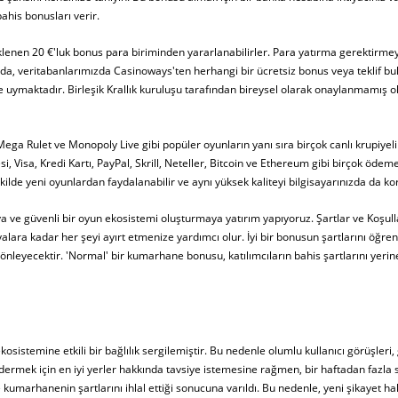
ahis bonusları verir.
 eklenen 20 €'luk bonus para biriminden yararlanabilirler. Para yatırma gerektir
da, veritabanlarımızda Casinoways'ten herhangi bir ücretsiz bonus veya teklif bu
erine uymaktadır. Birleşik Krallık kuruluşu tarafından bireysel olarak onaylanmamış
Mega Rulet ve Monopoly Live gibi popüler oyunların yanı sıra birçok canlı krupiy
Visa, Kredi Kartı, PayPal, Skrill, Neteller, Bitcoin ve Ethereum gibi birçok ödem
ekilde yeni oyunlardan faydalanabilir ve aynı yüksek kaliteyi bilgisayarınızda da kor
a ve güvenli bir oyun ekosistemi oluşturmaya yatırım yapıyoruz. Şartlar ve Koşull
ra kadar her şeyi ayırt etmenize yardımcı olur. İyi bir bonusun şartlarını öğren
 önleyecektir. 'Normal' bir kumarhane bonusu, katılımcıların bahis şartlarını yer
kosistemine etkili bir bağlılık sergilemiştir. Bu nedenle olumlu kullanıcı görüşle
dermek için en iyi yerler hakkında tavsiye istemesine rağmen, bir haftadan fazla s
 ve kumarhanenin şartlarını ihlal ettiği sonucuna varıldı. Bu nedenle, yeni şikayet