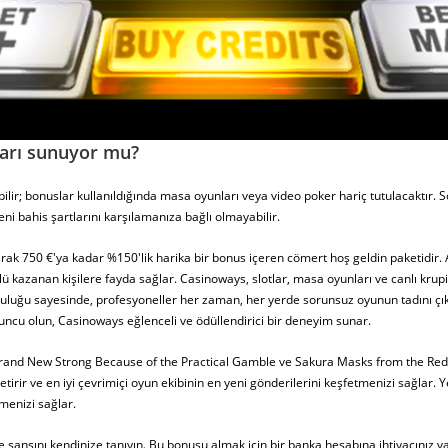
arı sunuyor mu?
abilir; bonuslar kullanıldığında masa oyunları veya video poker hariç tutulacaktır. 
ni bahis şartlarını karşılamanıza bağlı olmayabilir.
rak 750 €'ya kadar %150'lik harika bir bonus içeren cömert hoş geldin paketidir. 
 kazanan kişilere fayda sağlar. Casinoways, slotlar, masa oyunları ve canlı krupi
luluğu sayesinde, profesyoneller her zaman, her yerde sorunsuz oyunun tadını çık
oyuncu olun, Casinoways eğlenceli ve ödüllendirici bir deneyim sunar.
 Brand New Strong Because of the Practical Gamble ve Sakura Masks from the Red
irir ve en iyi çevrimiçi oyun ekibinin en yeni gönderilerini keşfetmenizi sağlar. Y
menizi sağlar.
ansını kendinize tanıyın. Bu bonusu almak için bir banka hesabına ihtiyacınız var