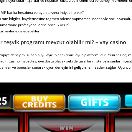
, İngiliz oyuncuların Şartlar ve Koşulları dikkatlice incelemesi ve deneyimlemeden
 VIP banka hesabına ve oyun tarzına ihtiyacınız var?
dilen tüm bilgileri kaydetmesine rağmen ödeme yapmaması nedeniyle sorun yaşadı.
kumarhane profesyonellerine öncelik verir?
bir şeyler elde edecekler.
r teşvik programı mevcut olabilir mi? – vay casino
ı krupiye deneyimi sunan büyüleyici bir çevrimiçi oyun platformudur. Yeni casino, m
adır. Casino Inspectes, üye dostu olacak şekilde tasarlanmıştır ve insanların çeşi
lamlar ve bonuslar sunarak oyun deneyimini geliştirme fırsatları sağlar. Oyuncula