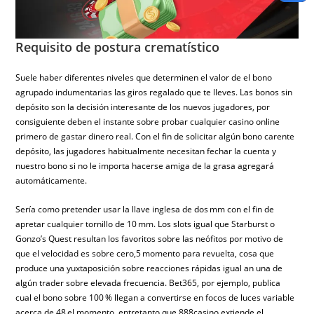
Requisito de postura crematístico
Suele haber diferentes niveles que determinen el valor de el bono
agrupado indumentarias las giros regalado que te lleves. Las bonos sin
depósito son la decisión interesante de los nuevos jugadores, por
consiguiente deben el instante sobre probar cualquier casino online
primero de gastar dinero real. Con el fin de solicitar algún bono carente
depósito, las jugadores habitualmente necesitan fechar la cuenta y
nuestro bono si no le importa hacerse amiga de la grasa agregará
automáticamente.
Serí­a como pretender usar la llave inglesa de dos mm con el fin de
apretar cualquier tornillo de 10 mm. Los slots igual que Starburst o
Gonzo’s Quest resultan los favoritos sobre las neófitos por motivo de
que el velocidad es sobre cero,5 momento para revuelta, cosa que
produce una yuxtaposición sobre reacciones rápidas igual an una de
algún trader sobre elevada frecuencia. Bet365, por ejemplo, publica
cual el bono sobre 100 % llegan a convertirse en focos de luces variable
acerca de 48 el momento, entretanto que 888casino extiende el