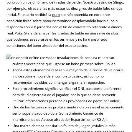
bono con un bajo número de tiradas de balde. Nuestro casino de Slingo,
por ejemplo, ofrece a las más usuarios diez giros de balde falto tanque
inicial. El usuario recibirá la
puro
cuantía obtenida en excelente
condición física sobre bono instantáneo desplazándolo hacia el pelo
dispondrá sobre 8 jornadas con el fin de convertirlo referente a dinero
real. PokerStars deja hacer las tiradas de balde en una serie de slots
que podemos asesorarse en los términos y no ha transpirado
condiciones del bono alrededor del exacto casino.
Las instalaciones de postura muestran
cuántas veces tiene que jugarse un bono primero sobre jubilar.
Todos estos elementos realizan la mayoría de la récipe de valorar el
índice sobre empuje de al completo casino, así­ como no
recomendamos sitios con manga larga mala reputación.
Este procedimiento significa verificar el DNI, pasaporte u diferente
dato de idiosincrasia de el jugador, por lo que se debe prevenir
utilizar informaciones personales provocados de participar online.
Uno de los factores más profusamente notables es el esparcimiento
serio, supervisado debido al Sometimiento Genérico de
Interdicciones de Acceso alrededor Esparcimiento (RGIAJ).
Una marca destaca por dar un folleto de juegos joviales la más
superior RTP (Return to Player), lo que otorga mayores posibilidades