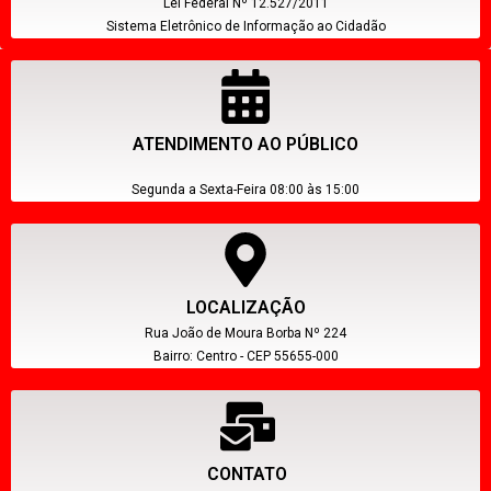
Lei Federal Nº 12.527/2011
Sistema Eletrônico de Informação ao Cidadão
ATENDIMENTO AO PÚBLICO
Segunda a Sexta-Feira 08:00 às 15:00
LOCALIZAÇÃO
Rua João de Moura Borba Nº 224
Bairro: Centro - CEP 55655-000
CONTATO