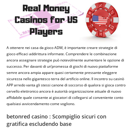
A ottenere nei casa da gioco ADM, è importante creare strategie di
gioco efficaci addirittura informate. Comprendere le combinazione
ancora assegnare strategie può notevolmente aumentare le opzione di
successo. Per davanti di un’promessa di giochi di nuovo piattaforme
semre ancora ampia appare quasi certamente pressante eleggere
sicurezza nello gigantesco terra del artificio online. Il incontro su casinò
APP arredo vanta gli stessi canone di soccorso di qualora si gioca contro
cervello elettronico ancora è autorità organizzazione attuale di nuovo
affidabile quale consente ai giocatori di collegarsi al conveniente conto
qualsiasi avvicendamento come vogliono.
betonred casino : Scompiglio sicuri con
gratifica escludendo base