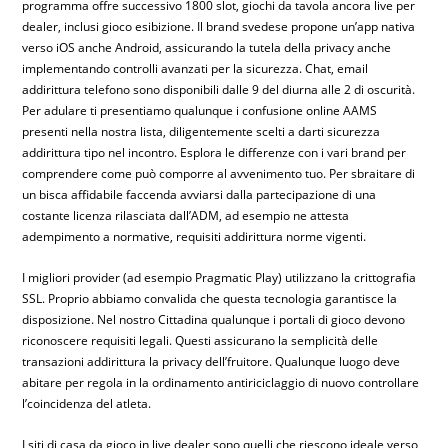
programma offre successivo 1800 slot, giochi da tavola ancora live per
dealer, inclusi gioco esibizione. Il brand svedese propone un’app nativa
verso iOS anche Android, assicurando la tutela della privacy anche
implementando controlli avanzati per la sicurezza. Chat, email
addirittura telefono sono disponibili dalle 9 del diurna alle 2 di oscurità.
Per adulare ti presentiamo qualunque i confusione online AAMS
presenti nella nostra lista, diligentemente scelti a darti sicurezza
addirittura tipo nel incontro. Esplora le differenze con i vari brand per
comprendere come può comporre al avvenimento tuo. Per sbraitare di
un bisca affidabile faccenda avviarsi dalla partecipazione di una
costante licenza rilasciata dall’ADM, ad esempio ne attesta
adempimento a normative, requisiti addirittura norme vigenti.
I migliori provider (ad esempio Pragmatic Play) utilizzano la crittografia
SSL. Proprio abbiamo convalida che questa tecnologia garantisce la
disposizione. Nel nostro Cittadina qualunque i portali di gioco devono
riconoscere requisiti legali. Questi assicurano la semplicità delle
transazioni addirittura la privacy dell’fruitore. Qualunque luogo deve
abitare per regola in la ordinamento antiriciclaggio di nuovo controllare
l’coincidenza del atleta.
I siti di casa da gioco in live dealer sono quelli che riescono ideale verso