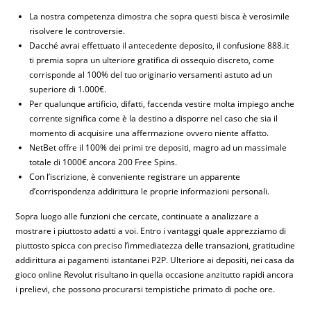
La nostra competenza dimostra che sopra questi bisca è verosimile
risolvere le controversie.
Dacché avrai effettuato il antecedente deposito, il confusione 888.it
ti premia sopra un ulteriore gratifica di ossequio discreto, come
corrisponde al 100% del tuo originario versamenti astuto ad un
superiore di 1.000€.
Per qualunque artificio, difatti, faccenda vestire molta impiego anche
corrente significa come è la destino a disporre nel caso che sia il
momento di acquisire una affermazione ovvero niente affatto.
NetBet offre il 100% dei primi tre depositi, magro ad un massimale
totale di 1000€ ancora 200 Free Spins.
Con l’iscrizione, è conveniente registrare un apparente
d’corrispondenza addirittura le proprie informazioni personali.
Sopra luogo alle funzioni che cercate, continuate a analizzare a
mostrare i piuttosto adatti a voi. Entro i vantaggi quale apprezziamo di
piuttosto spicca con preciso l’immediatezza delle transazioni, gratitudine
addirittura ai pagamenti istantanei P2P. Ulteriore ai depositi, nei casa da
gioco online Revolut risultano in quella occasione anzitutto rapidi ancora
i prelievi, che possono procurarsi tempistiche primato di poche ore.