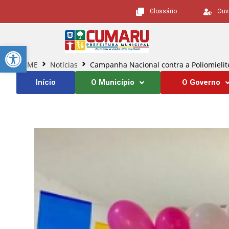
Glossário
Ouv
Barra de Ferramentas Aberta
HOME
Notícias
Campanha Nacional contra a Poliomielit
Início
O Município
O Governo