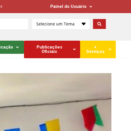
Painel do Usuário
es
Selecione um Tema
icação
Publicações
+
Oficiais
Serviços