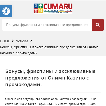
Barra de Ferramentas Aberta
HOME
Notícias
Бонусы, фриспины и эксклюзивные предложения от Олимп
Казино с промокодами.
Бонусы, фриспины и эксклюзивные
предложения от Олимп Казино с
промокодами.
Обычно для регулярного поиска обращаются к разделу акций на
сайте казино. А также к официальным партнёрским страницам,