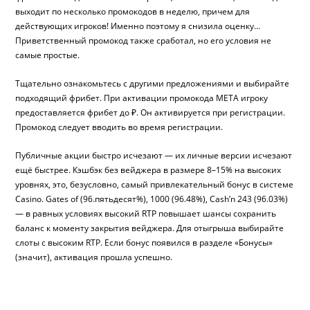
выходит по несколько промокодов в неделю, причем для
действующих игроков! Именно поэтому я снизила оценку…
Приветственный промокод также сработал, но его условия не
самые простые.
Тщательно ознакомьтесь с другими предложениями и выбирайте
подходящий фрибет. При активации промокода META игроку
предоставляется фрибет до ₽. Он активируется при регистрации.
Промокод следует вводить во время регистрации.
Публичные акции быстро исчезают — их личные версии исчезают
ещё быстрее. Кэшбэк без вейджера в размере 8–15% на высоких
уровнях, это, безусловно, самый привлекательный бонус в системе
Casino. Gates of (96.пятьдесят%), 1000 (96.48%), Cash’n 243 (96.03%)
— в равных условиях высокий RTP повышает шансы сохранить
баланс к моменту закрытия вейджера. Для отыгрыша выбирайте
слоты с высоким RTP. Если бонус появился в разделе «Бонусы»
(значит), активация прошла успешно.