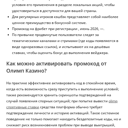
условия его применения в разделе локальных акций, чтобы
удостовериться в доступности для вашей страны.
Для регулярных игроков кэшбэк представляет собой наиболее
ценное преимущество в бонусной системе.
Промокод на фрибет при регистрации , июнь 2026, —.
По привычке продвинутые пользователи следят за
тематическими каналами и стримами (где коды появляются в
виде одноразовых ссылок), и испытывают их на дешёвых
ставках, чтобы оценить бонус до выполнения вейджера.
Как можно активировать промокод от
Олимп Казино?
На практике эффективнее активировать код в спокойное время,
когда есть возможность сразу приступить к выполнению условий;
также рекомендуется хранить скриншоты подтверждений на
случай появления спорных ситуаций; при попытке вывести
olimp
спортивные ставки
средства платформа обычно требует
подтверждение личности и историю активаций. Такое системное
поведение не только помогает находить бездепозитные коды, но и
снижает риск возникновения проблем при выводе выигрышей,