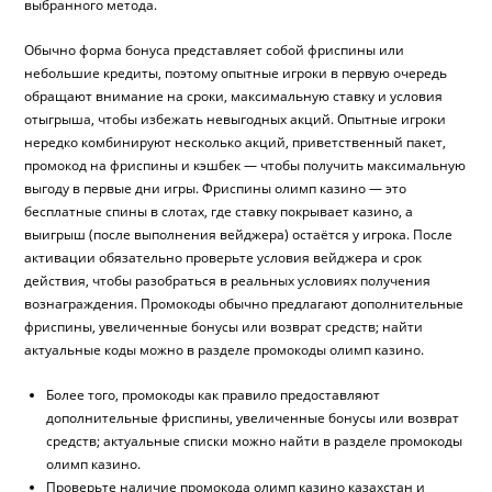
выбранного метода.
Обычно форма бонуса представляет собой фриспины или
небольшие кредиты, поэтому опытные игроки в первую очередь
обращают внимание на сроки, максимальную ставку и условия
отыгрыша, чтобы избежать невыгодных акций. Опытные игроки
нередко комбинируют несколько акций, приветственный пакет,
промокод на фриспины и кэшбек — чтобы получить максимальную
выгоду в первые дни игры. Фриспины олимп казино — это
бесплатные спины в слотах, где ставку покрывает казино, а
выигрыш (после выполнения вейджера) остаётся у игрока. После
активации обязательно проверьте условия вейджера и срок
действия, чтобы разобраться в реальных условиях получения
вознаграждения. Промокоды обычно предлагают дополнительные
фриспины, увеличенные бонусы или возврат средств; найти
актуальные коды можно в разделе промокоды олимп казино.
Более того, промокоды как правило предоставляют
дополнительные фриспины, увеличенные бонусы или возврат
средств; актуальные списки можно найти в разделе промокоды
олимп казино.
Проверьте наличие промокода олимп казино казахстан и