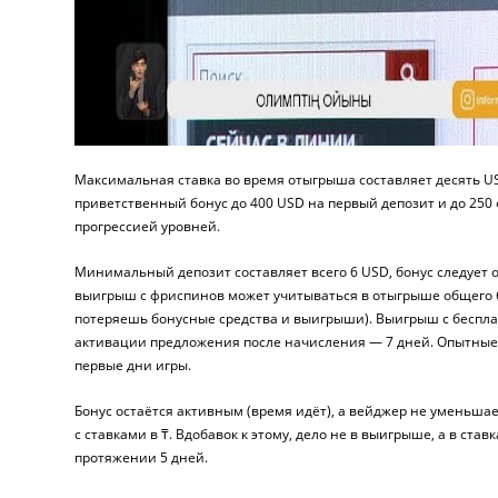
Максимальная ставка во время отыгрыша составляет десять USD
приветственный бонус до 400 USD на первый депозит и до 25
прогрессией уровней.
Минимальный депозит составляет всего 6 USD, бонус следует 
выигрыш с фриспинов может учитываться в отыгрыше общего бо
потеряешь бонусные средства и выигрыши). Выигрыш с бесплат
активации предложения после начисления — 7 дней. Опытные 
первые дни игры.
Бонус остаётся активным (время идёт), а вейджер не уменьшае
с ставками в ₸. Вдобавок к этому, дело не в выигрыше, а в ст
протяжении 5 дней.