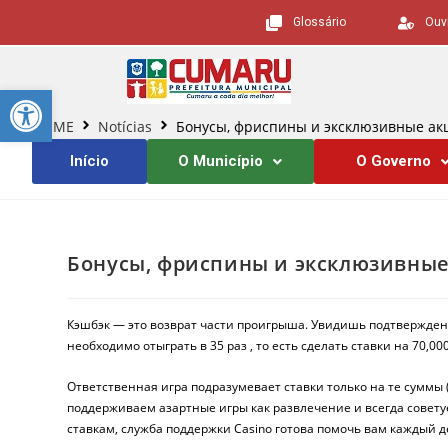
Glossário
Ouv
Barra de Ferramentas Aberta
HOME
Notícias
Бонусы, фриспины и эксклюзивные ак
Início
O Município
O Governo
Бонусы, фриспины и эксклюзивные
Кэшбэк — это возврат части проигрыша. Увидишь подтверждени
необходимо отыграть в 35 раз , то есть сделать ставки на 70,0
Ответственная игра подразумевает ставки только на те суммы
поддерживаем азартные игры как развлечение и всегда совету
ставкам, служба поддержки Casino готова помочь вам каждый д