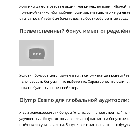
Хотя иногда есть разовые акции (например, во время Чёрной 
причиной каких-либо проблем. Если замечаешь, что не успева
отыграться. У тебя был баланс десять,000₸ (собственных средств
Приветственный бонус имеет определён
Условия бонусов могут изменяться, поэтому всегда проверяйт
использовать бонусы — но выборочно. Характерно, что если п
пока не будет выполнен вейджер.
Olymp Casino для глобальной аудитории
Я сам использовал эти бонусы (отыгрывал приветственный пак
улучшенный бонус, который включает фриспины и бонусные сре
сто% ставок учитываются. Бонус и все выигрыши от него будут