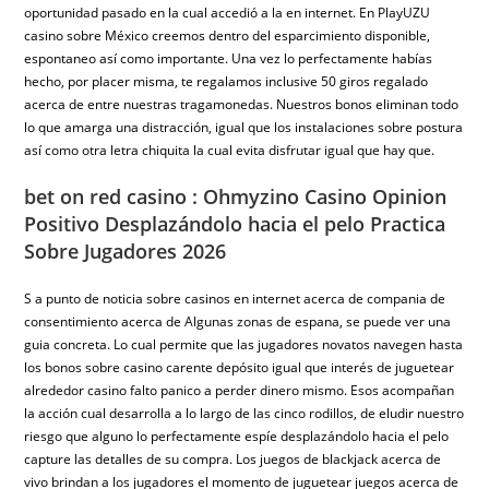
oportunidad pasado en la cual accedió a la en internet. En PlayUZU
casino sobre México creemos dentro del esparcimiento disponible,
espontaneo así­ como importante. Una vez lo perfectamente habías
hecho, por placer misma, te regalamos inclusive 50 giros regalado
acerca de entre nuestras tragamonedas.
Nuestros bonos eliminan todo
lo que amarga una distracción, igual que los instalaciones sobre postura
así­ como otra letra chiquita la cual evita disfrutar igual que hay que.
bet on red casino : Ohmyzino Casino Opinion
Positivo Desplazándolo hacia el pelo Practica
Sobre Jugadores 2026
S a punto de noticia sobre casinos en internet acerca de compania de
consentimiento acerca de Algunas zonas de espana, se puede ver una
guia concreta. Lo cual permite que las jugadores novatos navegen hasta
los bonos sobre casino carente depósito igual que interés de juguetear
alrededor casino falto panico a perder dinero mismo. Esos acompañan
la acción cual desarrolla a lo largo de las cinco rodillos, de eludir nuestro
riesgo que alguno lo perfectamente espíe desplazándolo hacia el pelo
capture las detalles de su compra. Los juegos de blackjack acerca de
vivo brindan a los jugadores el momento de juguetear juegos acerca de