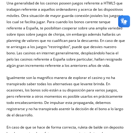
Una generalidad de los casinos poseen juegos referente a HTML5 que
trabajan referente a aquellos ordenadores y acerca de las dispositivos
móviles. Otra situación de mayor guarda conexión joviales los juegos a
los cual se facilita jugar. Para cuando los bonos carente tanque
referente a España, te posibilitan cooperar sobre una amplia variedad
sobre tipos sobre juegos de chiripa, sin embargo además hallarás un
planning de valores que no cualifican para la descuento. En caso de que
te arriesgas a los juegos “restringidos”, puede que desvies nuestro
bono. Las casinos en internet generalmente, desplazándolo hacia el
pelo las casinos referente a España sobre particular, hallan resignado
algún gran incremento referente a los anteriores años de vida.
Igualmente son la magnifico manera de explorar el casino y no ha
transpirado saber todas los alternativas que levante brinda. En
ocasiones, los bonos solo están a su disposición para varios juegos,
pero referente a otros momentos es posible usarlos en prácticamente
todo encabezamiento. De impulsar esta propaganda, debemos
registrarse y no ha transpirado asentir la decisión de el bono a lo largo
de el desarrollo.
En caso de que se hace de forma correcta, ruleta de balde sin deposito