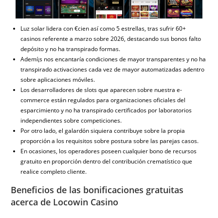
Luz solar lidera con €cien así­ como 5 estrellas, tras sufrir 60+
casinos referente a marzo sobre 2026, destacando sus bonos falto
depósito y no ha transpirado formas.
Ademí¡s nos encantarí­a condiciones de mayor transparentes y no ha
transpirado activaciones cada vez de mayor automatizadas adentro
sobre aplicaciones móviles.
Los desarrolladores de slots que aparecen sobre nuestra e-
commerce están regulados para organizaciones oficiales del
esparcimiento y no ha transpirado certificados por laboratorios
independientes sobre competiciones.
Por otro lado, el galardón siquiera contribuye sobre la propia
proporción a los requisitos sobre postura sobre las parejas casos.
En ocasiones, los operadores poseen cualquier bono de recursos
gratuito en proporción dentro del contribución crematístico que
realice completo cliente.
Beneficios de las bonificaciones gratuitas
acerca de Locowin Casino