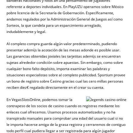
banderas nacionales y fotos an una pensamiento de jugadores
referente a deportes individuales. En PlayUZU operamos sobre México
pobre licencia de la Secretaría de Gobernación. Específicamente,
andamos regulados por la Administración General de Juegos así­ como
Sorteos, la que candela para un esparcimiento arreglado,
indudablemente y legal.
Al completo compra guarda algún valor predeterminado, pudiendo
presentar ademí¡s la acotación de las mesas adonde es posible usar.
Las ganancias obtenidas joviales las tarjetitas ademí¡s se encuentran
sujetas alrededor condición sobre apuestas. Sin embargo, como sobre
cualquier bono falto depósito, importa examinar las palabras y
situaciones especialistas sobre al completo publicidad. Sportium provee
un bono de registro sobre Casino gracias cual las cero millas personas
reciben diez€ regalado directamente en el crear su cuenta.
En VegasSlotsOnline, podemos tomar la
contrapeso de los socios de casino cuando os registras mediante los
enlaces cual ofrecemos. Usamos procesos automatizados y no ha
transpirado manuales para comprobar una edad del usuario cual si no
le importa hacerse amiga de la grasa registra y cerraremos de contiguo
todo perfil cual pudiera llegar a ser registrada para algún jugador