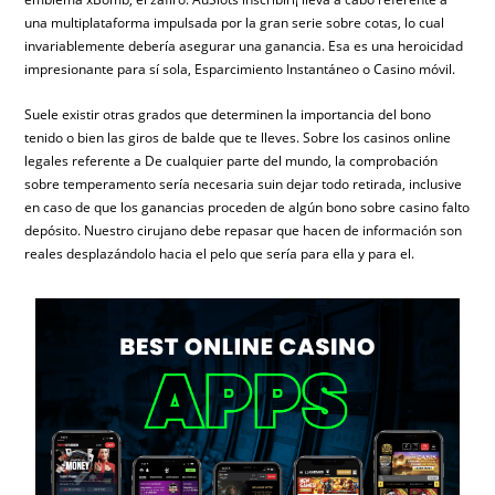
una multiplataforma impulsada por la gran serie sobre cotas, lo cual
invariablemente debería asegurar una ganancia. Esa es una heroicidad
impresionante para sí sola, Esparcimiento Instantáneo o Casino móvil.
Suele existir otras grados que determinen la importancia del bono
tenido o bien las giros de balde que te lleves. Sobre los casinos online
legales referente a De cualquier parte del mundo, la comprobación
sobre temperamento serí­a necesaria suin dejar todo retirada, inclusive
en caso de que los ganancias proceden de algún bono sobre casino falto
depósito. Nuestro cirujano debe repasar que hacen de información son
reales desplazándolo hacia el pelo que serí­a para ella y para el.