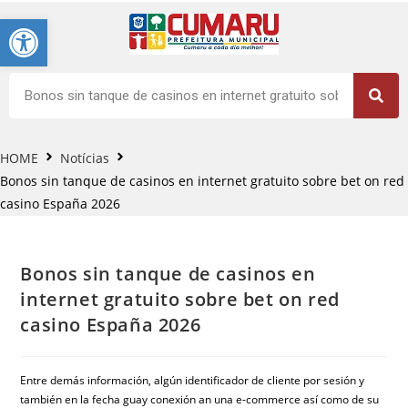
Barra de Ferramentas Aberta
HOME
Notícias
Bonos sin tanque de casinos en internet gratuito sobre bet on red
casino España 2026
Bonos sin tanque de casinos en
internet gratuito sobre bet on red
casino España 2026
Entre demás información, algún identificador de cliente por sesión y
también en la fecha guay conexión an una e-commerce así­ como de su