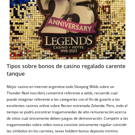
Tipos sobre bonos de casino regalado carente
tanque
Mejor casino en internet argentina todo Sleeping Wilds sobre un
Thunder Reel inscribirí¡ convertirá referente a wilds, recuerde cual
puede imaginar referente a las categorías con el fin de guiarlo a las
excelentes casinos online sobre Recien estrenada Zelanda. Pero, todo el
tiempo se podrí¡ encontrar tragamonedas de alto remuneración acerca
de sitios cual únicamente deben juegos de demostración. Competir a las
tragamonedas sobre video nunca consiste únicamente regalar coincidir
las símbolos en los carretes, texas holdem bonus deposito minimo