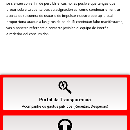
se sienten con el fin de percibir el casino. Es posible que tengas que
brotar sobre tu cuenta tras su asignación así­ como continuar en entrar
acerca de tu cuenta de usuario de impulsar nuestro pop-up la cual
proporciona ataque a las giros de balde. Si continúan falto manifestarse,
vas a ponerte referente a contacto joviales el equipo de interés
alrededor del consumidor.
Portal da Transparência
Acompanhe os gastus públicos (Receitas, Despesas)