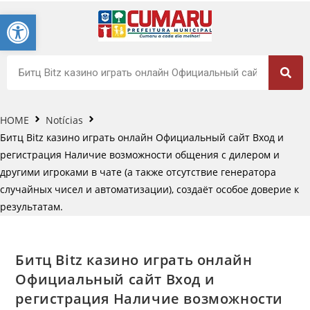
Barra de Ferramentas Aberta
HOME
Notícias
Битц Bitz казино играть онлайн Официальный сайт Вход и
регистрация Наличие возможности общения с дилером и
другими игроками в чате (а также отсутствие генератора
случайных чисел и автоматизации), создаёт особое доверие к
результатам.
Битц Bitz казино играть онлайн
Официальный сайт Вход и
регистрация Наличие возможности