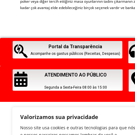
poker veya diğer tercih ettiğiniz masa oyunlarının tadını çıkarmanın 
kadar çok avantaj elde edebileceğiniz birçok seçenek vardır ve banka 
Portal da Transparência
Acompanhe os gastus públicos (Receitas, Despesas)
ATENDIMENTO AO PÚBLICO
Segunda a Sexta-Feira 08:00 às 15:00
Valorizamos sua privacidade
Nosso site usa cookies e outras tecnologias para que nó
e nossos parceiros possamos lembrar de você e