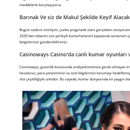
maddelerle karşılaşıyoruz.
Barınak Ve siz de Makul Şekilde Keyif Alacak
Bugün sadece sinirliyim, çünkü pragmatik olanı gerçekten seviyorum 
2026'dan itibaren son yerleşik kumarhanesini kapatarak tamamen çevri
belgelerinizi gönderebilirsiniz.
Casinoways Casino'da canlı kumar oyunları 
Casinoways, güvenlik konusunda endişelenmenize gerek olmayan en iyi y
hesabınızı, para yönetiminizi ve özel bilgilerinizi korumayı hedeflemi
slot çeşitliliğiyle ünlüdür. Bu sayede, kumar dünyasında en yaygın olan