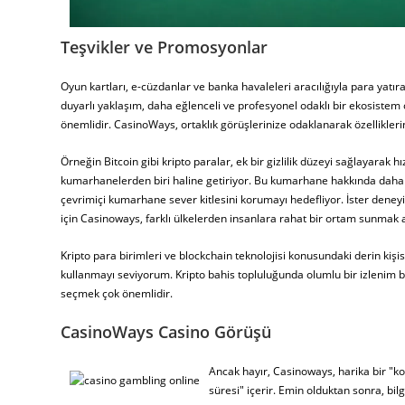
Teşvikler ve Promosyonlar
Oyun kartları, e-cüzdanlar ve banka havaleleri aracılığıyla para yatıra
duyarlı yaklaşım, daha eğlenceli ve profesyonel odaklı bir ekosistem
önemlidir. CasinoWays, ortaklık görüşlerinize odaklanarak özelliklerini 
Örneğin Bitcoin gibi kripto paralar, ek bir gizlilik düzeyi sağlayarak
kumarhanelerden biri haline getiriyor. Bu kumarhane hakkında daha f
çevrimiçi kumarhane sever kitlesini korumayı hedefliyor. İster deneyi
için Casinoways, farklı ülkelerden insanlara rahat bir ortam sunmak 
Kripto para birimleri ve blockchain teknolojisi konusundaki derin kişi
kullanmayı seviyorum. Kripto bahis topluluğunda olumlu bir izlenim
seçmek çok önemlidir.
CasinoWays Casino Görüşü
Ancak hayır, Casinoways, harika bir "kont
süresi" içerir. Emin olduktan sonra, bi