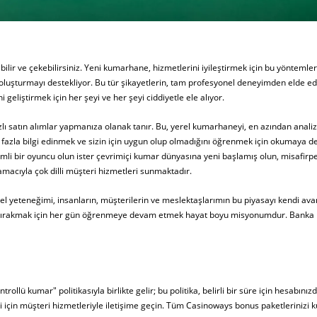
bilir ve çekebilirsiniz. Yeni kumarhane, hizmetlerini iyileştirmek için bu yöntemler
 oluşturmayı destekliyor. Bu tür şikayetlerin, tam profesyonel deneyimden elde e
geliştirmek için her şeyi ve her şeyi ciddiyetle ele alıyor.
 hızlı satın alımlar yapmanıza olanak tanır. Bu, yerel kumarhaneyi, en azından ana
azla bilgi edinmek ve sizin için uygun olup olmadığını öğrenmek için okumaya dev
mli bir oyuncu olun ister çevrimiçi kumar dünyasına yeni başlamış olun, misafirper
amacıyla çok dilli müşteri hizmetleri sunmaktadır.
sel yeteneğimi, insanların, müşterilerin ve meslektaşlarımın bu piyasayı kendi ava
 bırakmak için her gün öğrenmeye devam etmek hayat boyu misyonumdur. Banka hesa
rollü kumar" politikasıyla birlikte gelir; bu politika, belirli bir süre için hesabını
lgi için müşteri hizmetleriyle iletişime geçin. Tüm Casinoways bonus paketlerinizi