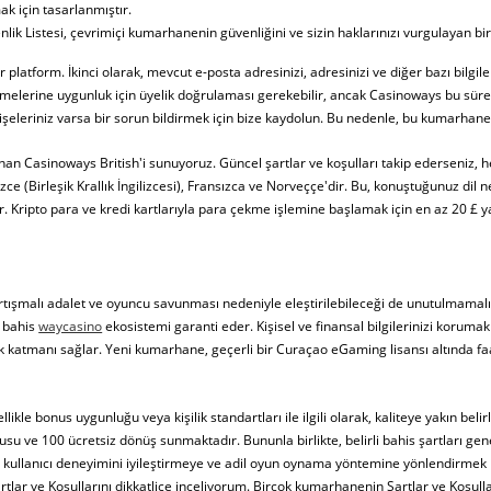
ak için tasarlanmıştır.
ik Listesi, çevrimiçi kumarhanenin güvenliğini ve sizin haklarınızı vurgulayan b
platform. İkinci olarak, mevcut e-posta adresinizi, adresinizi ve diğer bazı bilgil
erine uygunluk için üyelik doğrulaması gerekebilir, ancak Casinoways bu süreci 
şeleriniz varsa bir sorun bildirmek için bize kaydolun. Bu nedenle, bu kumarhane
nan Casinoways British'i sunuyoruz. Güncel şartlar ve koşulları takip ederseniz,
izce (Birleşik Krallık İngilizcesi), Fransızca ve Norveççe'dir. Bu, konuştuğunuz dil
elir. Kripto para ve kredi kartlarıyla para çekme işlemine başlamak için en az 20 £
?
şmalı adalet ve oyuncu savunması nedeniyle eleştirilebileceği de unutulmamalıdır
r bahis
waycasino
ekosistemi garanti eder. Kişisel ve finansal bilgilerinizi korumak 
nlik katmanı sağlar. Yeni kumarhane, geçerli bir Curaçao eGaming lisansı altında f
ikle bonus uygunluğu veya kişilik standartları ile ilgili olarak, kaliteye yakın be
e 100 ücretsiz dönüş sunmaktadır. Bununla birlikte, belirli bahis şartları genelli
kullanıcı deneyimini iyileştirmeye ve adil oyun oynama yöntemine yönlendirmek iç
lar ve Koşullarını dikkatlice inceliyorum. Birçok kumarhanenin Şartlar ve Koşulların