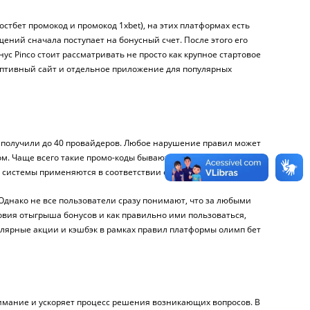
остбет промокод и промокод 1xbet), на этих платформах есть
ений сначала поступает на бонусный счет. После этого его
ус Pinco стоит рассматривать не просто как крупное стартовое
аптивный сайт и отдельное приложение для популярных
нт получили до 40 провайдеров. Любое нарушение правил может
том. Чаще всего такие промо-коды бывают ограничены по
й системы применяются в соответствии с её тарифами.
 Однако не все пользователи сразу понимают, что за любыми
овия отыгрыша бонусов и как правильно ими пользоваться,
улярные акции и кэшбэк в рамках правил платформы олимп бет
нимание и ускоряет процесс решения возникающих вопросов. В