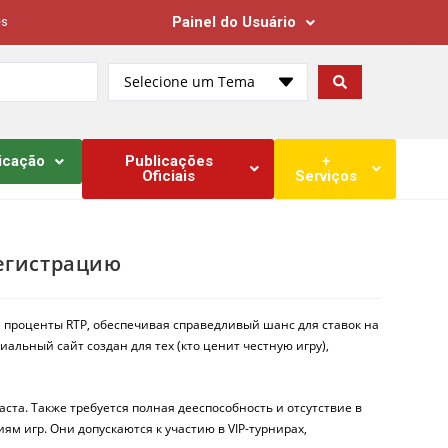
Painel do Usuário
es
Selecione um Tema
icação
Publicações
+
Oficiais
Serviços
регистрацию
проценты RTP, обеспечивая справедливый шанс для ставок на
льный сайт создан для тех (кто ценит честную игру),
ста. Также требуется полная дееспособность и отсутствие в
ям игр. Они допускаются к участию в VIP-турнирах,