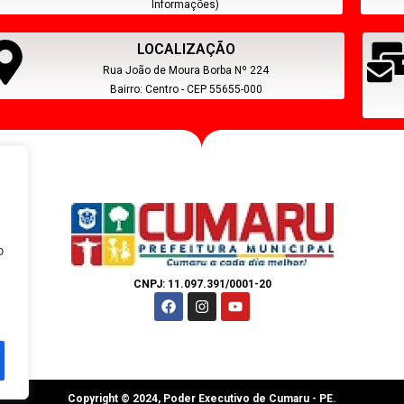
Informações)
LOCALIZAÇÃO
Rua João de Moura Borba Nº 224
Bairro: Centro - CEP 55655-000
s
o
CNPJ: 11.097.391/0001-20
Copyright © 2024, Poder Executivo de Cumaru - PE.