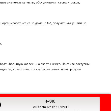
льшое значение качеству обслуживания своих игроков,
 организовать сайт на домене UA, получить лицензии на
и.
собрать большую коллекцию азартных игр. На сайте доступны
ейджера, что означает поступление выигрыша сразу на
e-SIC
Lei Federal Nº 12.527/2011