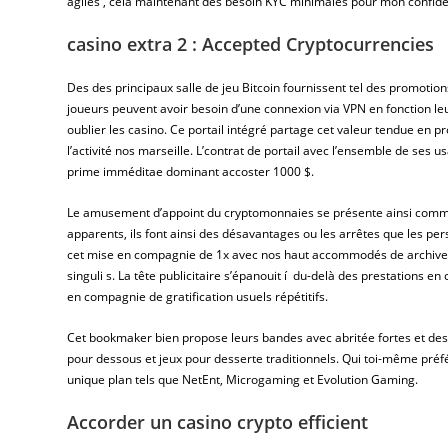
agiles , cela maintenant des besoin KYC minimales pour mon confident
casino extra 2 : Accepted Cryptocurrencies
Des des principaux salle de jeu Bitcoin fournissent tel des promotio
joueurs peuvent avoir besoin d’une connexion via VPN en fonction le
oublier les casino. Ce portail intégré partage cet valeur tendue en 
l’activité nos marseille. L’contrat de portail avec l’ensemble de s
prime imméditae dominant accoster 1000 $.
Le amusement d’appoint du cryptomonnaies se présente ainsi comme d
apparents, ils font ainsi des désavantages ou les arrêtes que les p
cet mise en compagnie de 1x avec nos haut accommodés de archive s
singuli s. La tête publicitaire s’épanouit í du-delà des prestations
en compagnie de gratification usuels répétitifs.
Cet bookmaker bien propose leurs bandes avec abritée fortes et des e
pour dessous et jeux pour desserte traditionnels. Qui toi-même préf
unique plan tels que NetEnt, Microgaming et Evolution Gaming.
Accorder un casino crypto efficient