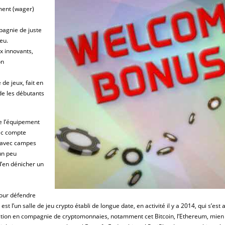
ment (wager)
agnie de juste
eu.
ux innovants,
on
 de jeux, fait en
de les débutants
e l’équipement
ec compte
f avec campes
 un peu
d’en dénicher un
pour défendre
t l’un salle de jeu crypto établi de longue date, en activité il y a 2014, qui s’
on en compagnie de cryptomonnaies, notamment cet Bitcoin, l’Ethereum, mien Li