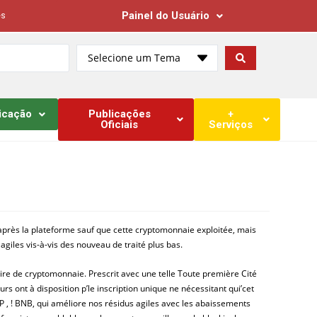
Painel do Usuário
es
Selecione um Tema
icação
Publicações
+
Oficiais
Serviços
d’après la plateforme sauf que cette cryptomonnaie exploitée, mais
iles vis-à-vis des nouveau de traité plus bas.
ire de cryptomonnaie. Prescrit avec une telle Toute première Cité
s ont à disposition p’le inscription unique ne nécessitant qui’cet
 , ! BNB, qui améliore nos résidus agiles avec les abaissements