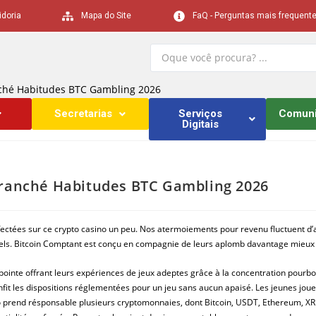
idoria
Mapa do Site
FaQ - Perguntas mais frequent
anché Habitudes BTC Gambling 2026
Secretarias
Serviços
Comun
Digitais
 branché Habitudes BTC Gambling 2026
 affectées sur ce crypto casino un peu. Nos atermoiements pour revenu fluctuent 
els.
Bitcoin Comptant est conçu en compagnie de leurs aplomb davantage mieux ag
pointe offrant leurs expériences de jeux adeptes grâce à la concentration pourbo
nfit les dispositions réglementées pour un jeu sans aucun apaisé. Les jeunes joueur
io prend résponsable plusieurs cryptomonnaies, dont Bitcoin, USDT, Ethereum, XRP