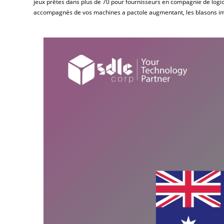
jeux prêtes dans plus de 70 pour fournisseurs en compagnie de logic
accompagnés de vos machines a pactole augmentant, les blasons impec