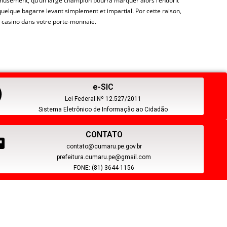
 amusement, qu’un large champion pourra marquer alors l’endorit
 quelque bagarre levant simplement et impartial. Por cette raison,
t casino dans votre porte-monnaie.
e-SIC
Lei Federal Nº 12.527/2011
Sistema Eletrônico de Informação ao Cidadão
CONTATO
contato@cumaru.pe.gov.br
prefeitura.cumaru.pe@gmail.com
FONE: (81) 3644-1156