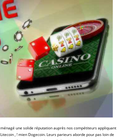
est aménagé une solide réputation auprès nos compétiteurs appliquant
tecoin , ! mien Dogecoin. Leurs parieurs aborde pour pas loin de