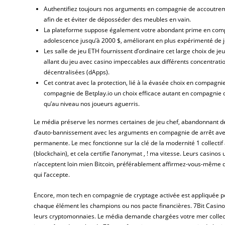
Authentifiez toujours nos arguments en compagnie de accoutre
afin de et éviter de déposséder des meubles en vain.
La plateforme suppose également votre abondant prime en comp
adolescence jusqu’à 2000 $, améliorant en plus expérimenté de j
Les salle de jeu ETH fournissent d’ordinaire cet large choix de je
allant du jeu avec casino impeccables aux différents concentrati
décentralisées (dApps).
Cet contrat avec la protection, lié à la évasée choix en compagnie
compagnie de Betplay.io un choix efficace autant en compagnie 
qu’au niveau nos joueurs aguerris.
Le média préserve les normes certaines de jeu chef, abandonnant d
d’auto-bannissement avec les arguments en compagnie de arrêt av
permanente. Le mec fonctionne sur la clé de la modernité 1 collecti
(blockchain), et cela certifie l’anonymat , ! ma vitesse. Leurs casinos
n’acceptent loin mien Bitcoin, préférablement affirmez-vous-même 
qui l’accepte.
Encore, mon tech en compagnie de cryptage activée est appliquée 
chaque élément les champions ou nos pacte financières. 7Bit Casino es
leurs cryptomonnaies. Le média demande chargées votre mer collecti