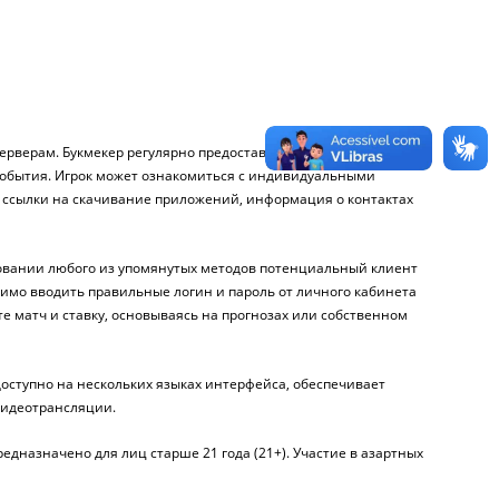
серверам. Букмекер регулярно предоставляет своим клиентам
обытия. Игрок может ознакомиться с индивидуальными
, ссылки на скачивание приложений, информация о контактах
зовании любого из упомянутых методов потенциальный клиент
одимо вводить правильные логин и пароль от личного кабинета
е матч и ставку, основываясь на прогнозах или собственном
ступно на нескольких языках интерфейса, обеспечивает
видеотрансляции.
едназначено для лиц старше 21 года (21+). Участие в азартных