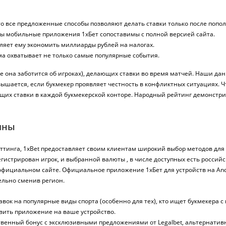
что все предложенные способы позволяют делать ставки только после попо
ы мобильные приложения 1хБет сопоставимы с полной версией сайта.
оляет ему экономить миллиарды рублей на налогах.
ма охватывает не только самые популярные события.
 она заботится об игроках), делающих ставки во время матчей. Наши дан
ышается, если букмекер проявляет честность в конфликтных ситуациях. Ч
щих ставки в каждой букмекерской конторе. Народный рейтинг демонстри
ины
тинга, 1xBet предоставляет своим клиентам широкий выбор методов для 
егистрирован игрок, и выбранной валюты , в числе доступных есть россий
 официальном сайте. Официальное приложение 1хБет для устройств на And
тельно сменив регион.
вок на популярные виды спорта (особенно для тех), кто ищет букмекера 
вить приложение на ваше устройство.
твенный бонус с эксклюзивными предложениями от Legalbet, альтернатив