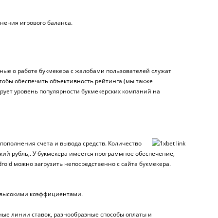
лнения игрового баланса.
ные о работе букмекера с жалобами пользователей служат
тобы обеспечить объективность рейтинга (мы также
рует уровень популярности букмекерских компаний на
пополнения счета и вывода средств. Количество
ский рубль,. У букмекера имеется программное обеспечение,
roid можно загрузить непосредственно с сайта букмекера.
с высокими коэффициентами.
ные линии ставок, разнообразные способы оплаты и