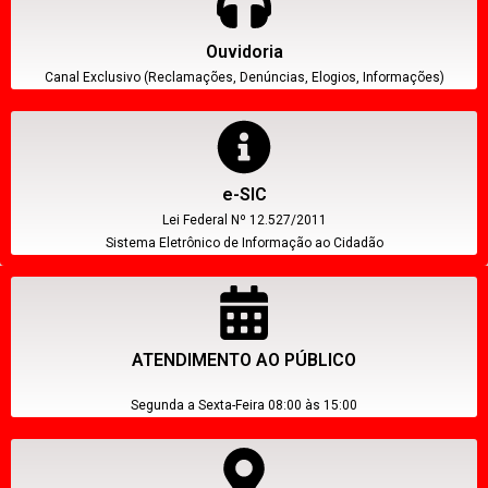
Ouvidoria
Canal Exclusivo (Reclamações, Denúncias, Elogios, Informações)
e-SIC
Lei Federal Nº 12.527/2011
Sistema Eletrônico de Informação ao Cidadão
ATENDIMENTO AO PÚBLICO
Segunda a Sexta-Feira 08:00 às 15:00