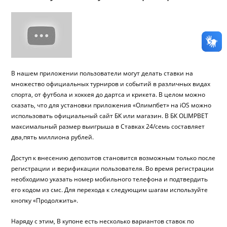
В нашем приложении пользователи могут делать ставки на
множество официальных турниров и событий в различных видах
спорта, от футбола и хоккея до дартса и крикета. В целом можно
сказать, что для установки приложения «Олимпбет» на iOS можно
использовать официальный сайт БК или магазин. В БК OLIMPBET
максимальный размер выигрыша в Ставках 24/семь составляет
два,пять миллиона рублей.
Доступ к внесению депозитов становится возможным только после
регистрации и верификации пользователя. Во время регистрации
необходимо указать номер мобильного телефона и подтвердить
его кодом из смс. Для перехода к следующим шагам используйте
кнопку «Продолжить».
Наряду с этим, В купоне есть несколько вариантов ставок по