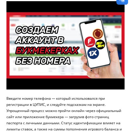
Введите номер телефона — который использовался при
регистрации в ЦУПИС, и следуйте подсказкам на экране.
Упрощенный процесс можно пройти онлайн через официальный
сайт или приложение букмекера — загрузив фото страниц
паспорта с личными данными. Статус идентификации влияет на
лимиты ставок, а также на суммы пополнения игрового баланса и