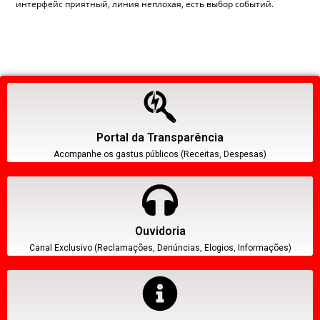
интерфейс приятный, линия неплохая, есть выбор событий.
Portal da Transparência
Acompanhe os gastus públicos (Receitas, Despesas)
Ouvidoria
Canal Exclusivo (Reclamações, Denúncias, Elogios, Informações)