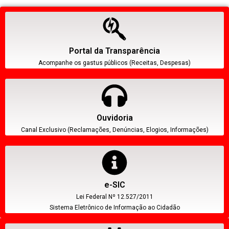
Portal da Transparência
Acompanhe os gastus públicos (Receitas, Despesas)
Ouvidoria
Canal Exclusivo (Reclamações, Denúncias, Elogios, Informações)
e-SIC
Lei Federal Nº 12.527/2011
Sistema Eletrônico de Informação ao Cidadão