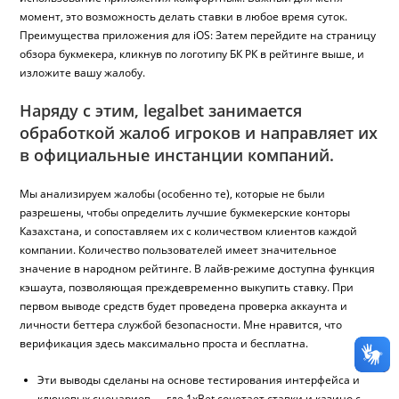
момент, это возможность делать ставки в любое время суток.
Преимущества приложения для iOS: Затем перейдите на страницу
обзора букмекера, кликнув по логотипу БК РК в рейтинге выше, и
изложите вашу жалобу.
Наряду с этим, legalbet занимается
обработкой жалоб игроков и направляет их
в официальные инстанции компаний.
Мы анализируем жалобы (особенно те), которые не были
разрешены, чтобы определить лучшие букмекерские конторы
Казахстана, и сопоставляем их с количеством клиентов каждой
компании. Количество пользователей имеет значительное
значение в народном рейтинге. В лайв-режиме доступна функция
кэшаута, позволяющая преждевременно выкупить ставку. При
первом выводе средств будет проведена проверка аккаунта и
личности беттера службой безопасности. Мне нравится, что
верификация здесь максимально проста и бесплатна.
Эти выводы сделаны на основе тестирования интерфейса и
ключевых сценариев — где 1xBet сочетает ставки и казино с