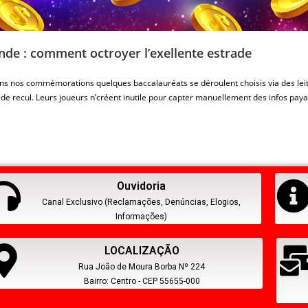
nde : comment octroyer l’exellente estrade
s nos commémorations quelques baccalauréats se déroulent choisis via des leitmo
 recul. Leurs joueurs n’créent inutile pour capter manuellement des infos paya
Ouvidoria
Canal Exclusivo (Reclamações, Denúncias, Elogios,
Informações)
LOCALIZAÇÃO
Rua João de Moura Borba Nº 224
Bairro: Centro - CEP 55655-000