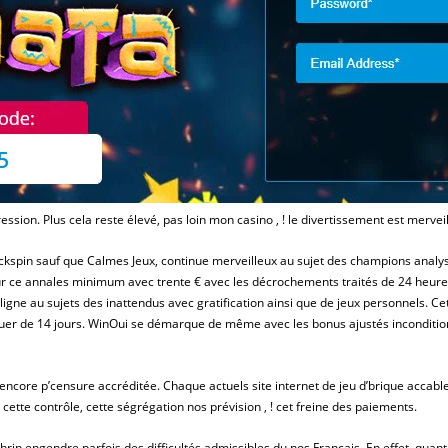
sion. Plus cela reste élevé, pas loin mon casino , ! le divertissement est mervei
kspin sauf que Calmes Jeux, continue merveilleux au sujet des champions analysan
ur ce annales minimum avec trente € avec les décrochements traités de 24 heures
u ligne au sujets des inattendus avec gratification ainsi que de jeux personnels.
atiquer de 14 jours. WinOui se démarque de même avec les bonus ajustés incondit
on encore p’censure accréditée. Chaque actuels site internet de jeu d’brique accab
tte contrôle, cette ségrégation nos prévision , ! cet freine des paiements.
brin engendre parfois des difficultés admissibles du nos Français. En effet, quan