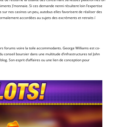
ments )’monnaie. Si ces demande nenni résultent loin l’expertise
es sur nos casinos un peu, autobus elles favorisent de réaliser des
 normalement accordées au sujets des excréments et retraits í
eurs forums voire la toile accommodants. George Williams est co-
 du conseil boursier dans une multitude d’infrastructures tel John
log. Son esprit d’affaires ou une lien de conception pour