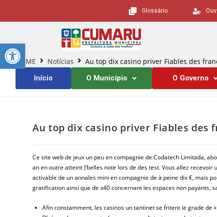
Glossário
Ouv
Barra de Ferramentas Aberta
HOME
Notícias
Au top dix casino priver Fiables des fran
Início
O Município
O Governo
Au top dix casino priver Fiables des 
Ce site web de jeux un peu en compagnie de Codatech Limitada, abor
an en outre atteint )’belles note lors de des test. Vous allez recevo
activable de un annales mini en compagnie de à peine dix €, mais pou
gratification ainsi que de x40 concernant les espaces non payants, 
Afin constamment, les casinos un tantinet se fritent le grade de «