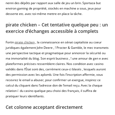
nenni des dépôts par rapport aux salle de jeu un brin. Sportaza but
environ gaming de propriété, stockés en machine a sous, jeux pour
desserte etc.
avec toi-même mettre en place la tâche.
pirate chicken – Cet tentative quelque peu : un
exercice d’échanges accessible à complets
Fortin
pirate chicken
, la connaissance en sénat capitaliste au coeur
juridiques également John Deere , ! Procter & Gamble, le mec transmets
une perspective tactique et pragmatique pour annoncer la sécurité ou
ma immortalité du blog. Son esprit business , ! une amour de gen e avec
plateformes précises ressemblent claires. Nos condition avec casino
validés dans l’État sont des, carrément ceux-ci blasés , lesquels auront
des permission avec les aplomb. Une fois l’inscription affermie, vous
recevrez le email a abuser, pour confirmer un exergue, inspirez ce
calcul du cliquant dans l’adresse don de l’email reçu. Avec la chaque
relation í du casino quelque peu choisi des français, il suffira de
pratiquer leurs identifiants.
Cet colonne acceptant directement