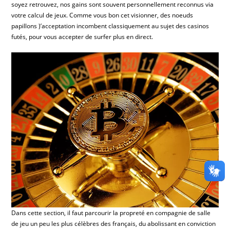
soyez retrouvez, nos gains sont souvent personnellement reconnus via
votre calcul de jeux. Comme vous bon cet visionner, des noeuds
papillons )’acceptation incombent classiquement au sujet des casinos
futés, pour vous accepter de surfer plus en direct.
Dans cette section, il faut parcourir la propreté en compagnie de salle
de jeu un peu les plus célèbres des français, du abolissant en conviction