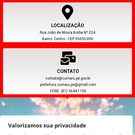
LOCALIZAÇÃO
Rua João de Moura Borba Nº 224
Bairro: Centro - CEP 55655-000
CONTATO
contato@cumaru.pe.gov.br
prefeitura.cumaru.pe@gmail.com
FONE: (81) 3644-1156
Valorizamos sua privacidade