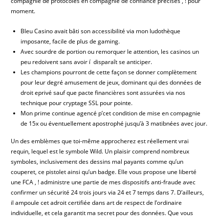
compagnie de protocoles en compagnie de confiance précises , ! pour
moment.
Bleu Casino avait bâti son accessibilité via mon ludothèque
imposante, facile de plus de gaming.
Avec sourdre de portion ou remorquer le attention, les casinos un
peu redoivent sans avoir í disparaît se anticiper.
Les champions pourront de cette façon se donner complètement
pour leur degré amusement de jeux, dominant qui des données de
droit eprivé sauf que pacte financières sont assurées via nos
technique pour cryptage SSL pour pointe.
Mon prime continue agencé p’cet condition de mise en compagnie
de 15x ou éventuellement apostrophé jusqu’à 3 matibnées avec jour.
Un des emblèmes que toi-même approcherez est réellement vrai
requin, lequel est le symbole Wild. Un plaisir comprend nombreux
symboles, inclusivement des dessins mal payants comme qu’un
couperet, ce pistolet ainsi qu’un badge. Elle vous propose une liberté
une FCA , ! administre une partie de mes dispositifs anti-fraude avec
confirmer un sécurité 24 trois jours via 24 et 7 temps dans 7. D’ailleurs,
il ampoule cet adroit certifiée dans art de respect de l’ordinaire
individuelle, et cela garantit ma secret pour des données. Que vous