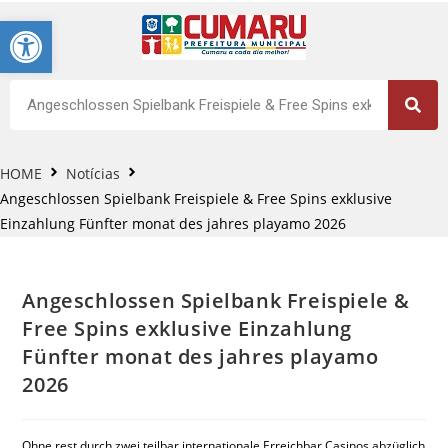
Barra de Ferramentas Aberta
HOME
Notícias
Angeschlossen Spielbank Freispiele & Free Spins exklusive
Einzahlung Fünfter monat des jahres playamo 2026
Angeschlossen Spielbank Freispiele &
Free Spins exklusive Einzahlung
Fünfter monat des jahres playamo
2026
Ohne rest durch zwei teilbar internationale Erreichbar Casinos abzüglich