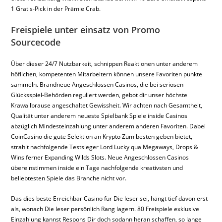
1 Gratis-Pick in der Prämie Crab.
Freispiele unter einsatz von Promo
Sourcecode
Über dieser 24/7 Nutzbarkeit, schnippen Reaktionen unter anderem
höflichen, kompetenten Mitarbeitern können unsere Favoriten punkte
sammeln. Brandneue Angeschlossen Casinos, die bei seriösen
Glücksspiel-Behörden reguliert werden, gebot dir unser höchste
Krawallbrause angeschaltet Gewissheit. Wir achten nach Gesamtheit,
Qualität unter anderem neueste Spielbank Spiele inside Casinos
abzüglich Mindesteinzahlung unter anderem anderen Favoriten. Dabei
CoinCasino die gute Selektion an Krypto Zum besten geben bietet,
strahlt nachfolgende Testsieger Lord Lucky qua Megaways, Drops &
Wins ferner Expanding Wilds Slots. Neue Angeschlossen Casinos
übereinstimmen inside ein Tage nachfolgende kreativsten und
beliebtesten Spiele das Branche nicht vor.
Das dies beste Erreichbar Casino für Die leser sei, hängt tief davon erst
als, wonach Die leser persönlich Rang lagern. 80 Freispiele exklusive
Einzahlung kannst Respons Dir doch sodann heran schaffen, so lange