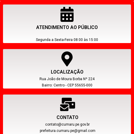
ATENDIMENTO AO PÚBLICO
Segunda a Sexta-Feira 08:00 às 15:00
LOCALIZAÇÃO
Rua João de Moura Borba Nº 224
Bairro: Centro - CEP 55655-000
CONTATO
contato@cumaru.pe.gov.br
prefeitura.cumaru.pe@gmail.com