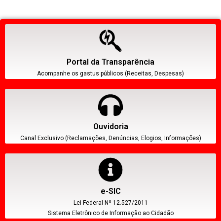
Portal da Transparência
Acompanhe os gastus públicos (Receitas, Despesas)
Ouvidoria
Canal Exclusivo (Reclamações, Denúncias, Elogios, Informações)
e-SIC
Lei Federal Nº 12.527/2011
Sistema Eletrônico de Informação ao Cidadão