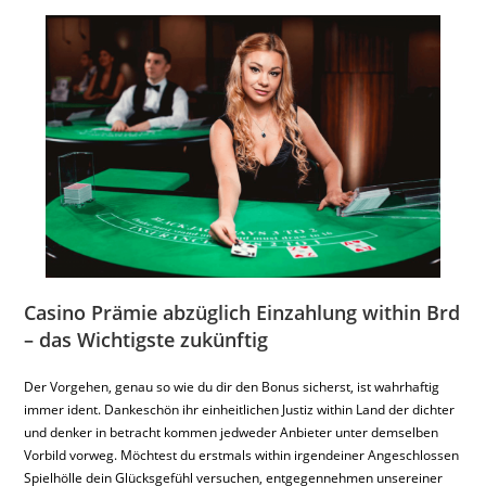
Casino Prämie abzüglich Einzahlung within Brd
– das Wichtigste zukünftig
Der Vorgehen, genau so wie du dir den Bonus sicherst, ist wahrhaftig
immer ident. Dankeschön ihr einheitlichen Justiz within Land der dichter
und denker in betracht kommen jedweder Anbieter unter demselben
Vorbild vorweg. Möchtest du erstmals within irgendeiner Angeschlossen
Spielhölle dein Glücksgefühl versuchen, entgegennehmen unsereiner