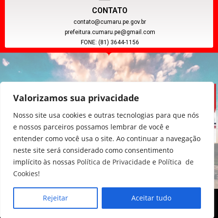
CONTATO
contato@cumaru.pe.gov.br
prefeitura.cumaru.pe@gmail.com
FONE: (81) 3644-1156
Valorizamos sua privacidade
Nosso site usa cookies e outras tecnologias para que nós
e nossos parceiros possamos lembrar de você e
entender como você usa o site. Ao continuar a navegação
CNPJ: 11.097.391/0001-20
neste site será considerado como consentimento
implícito às nossas
Política de Privacidade
e
Política de
Cookies
!
Rejeitar
Aceitar tudo
Copyright © 2024, Poder Executivo de Cumaru - PE.
Todos os direitos reservados.