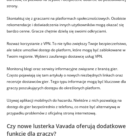
strony.
Skontaktuj się z graczami na platformach społecznościowych. Osobiste
rekomendacje i doświadczenia innych użytkowników mogą okazać się
bardzo cenne. Gracze chętnie dzielą się swoimi odkryciami.
Rozważ korzystanie z VPN. To nie tylko zwiększy Twoje bezpieczeństwo,
ale także umożliwi dostęp do platform, które mogą być zablokowane w
Twoim regionie. Wybierz zaufanego dostawcę usług VPN.
Monitoruj blogi oraz serwisy informacyjne związane z branżą gier.
Często pojawiają się tam artykuły o nowych niezbędnych linkach oraz
recenzje dostawców gier. Tego typu informacje mogą być kluczowe dla
graczy poszukujących dostępu do określonych platform.
Używaj aplikacji mobilnych do hazardu. Niektóre z nich pozwalają na
dostęp do gier bezpośrednio z telefonu, co może być alternatywą w
przypadku problemów z oficjalną stroną internetową.
Czy nowe lusterka Vavada oferują dodatkowe
funkcje dla graczy?