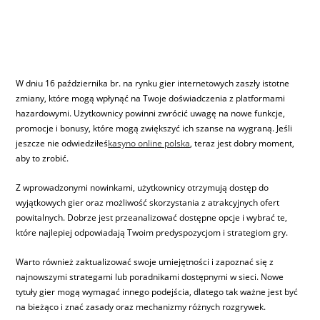
W dniu 16 października br. na rynku gier internetowych zaszły istotne
zmiany, które mogą wpłynąć na Twoje doświadczenia z platformami
hazardowymi. Użytkownicy powinni zwrócić uwagę na nowe funkcje,
promocje i bonusy, które mogą zwiększyć ich szanse na wygraną. Jeśli
jeszcze nie odwiedziłeś
kasyno online polska
, teraz jest dobry moment,
aby to zrobić.
Z wprowadzonymi nowinkami, użytkownicy otrzymują dostęp do
wyjątkowych gier oraz możliwość skorzystania z atrakcyjnych ofert
powitalnych. Dobrze jest przeanalizować dostępne opcje i wybrać te,
które najlepiej odpowiadają Twoim predyspozycjom i strategiom gry.
Warto również zaktualizować swoje umiejętności i zapoznać się z
najnowszymi strategami lub poradnikami dostępnymi w sieci. Nowe
tytuły gier mogą wymagać innego podejścia, dlatego tak ważne jest być
na bieżąco i znać zasady oraz mechanizmy różnych rozgrywek.