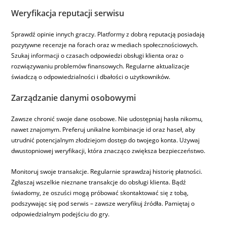
Weryfikacja reputacji serwisu
Sprawdź opinie innych graczy. Platformy z dobrą reputacją posiadają
pozytywne recenzje na forach oraz w mediach społecznościowych.
Szukaj informacji o czasach odpowiedzi obsługi klienta oraz o
rozwiązywaniu problemów finansowych. Regularne aktualizacje
świadczą o odpowiedzialności i dbałości o użytkowników.
Zarządzanie danymi osobowymi
Zawsze chronić swoje dane osobowe. Nie udostępniaj hasła nikomu,
nawet znajomym. Preferuj unikalne kombinacje id oraz haseł, aby
utrudnić potencjalnym złodziejom dostęp do twojego konta. Używaj
dwustopniowej weryfikacji, która znacząco zwiększa bezpieczeństwo.
Monitoruj swoje transakcje. Regularnie sprawdzaj historię płatności.
Zgłaszaj wszelkie nieznane transakcje do obsługi klienta. Bądź
świadomy, że oszuści mogą próbować skontaktować się z tobą,
podszywając się pod serwis – zawsze weryfikuj źródła. Pamiętaj o
odpowiedzialnym podejściu do gry.