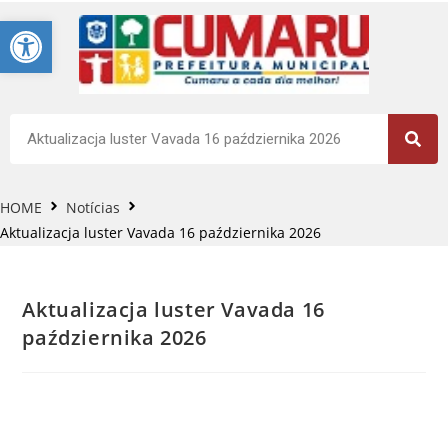
Barra de Ferramentas Aberta
HOME
Notícias
Aktualizacja luster Vavada 16 października 2026
Aktualizacja luster Vavada 16
października 2026