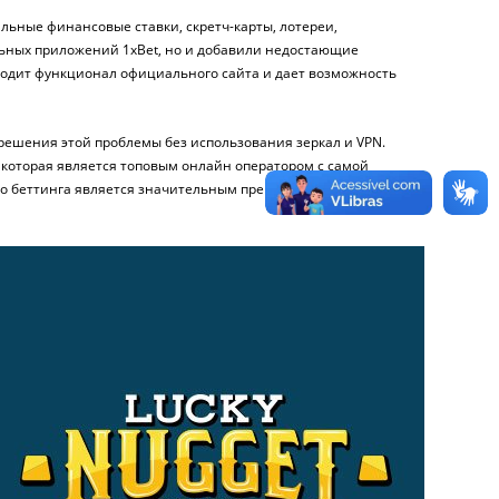
альные финансовые ставки, скретч-карты, лотереи,
льных приложений 1xBet, но и добавили недостающие
зводит функционал официального сайта и дает возможность
 решения этой проблемы без использования зеркал и VPN.
, которая является топовым онлайн оператором с самой
о беттинга является значительным преимуществом для