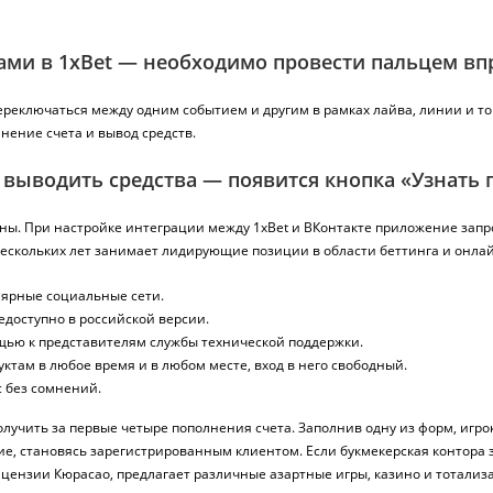
ами в 1xBet — необходимо провести пальцем впр
реключаться между одним событием и другим в рамках лайва, линии и топ
лнение счета и вывод средств.
 выводить средства — появится кнопка «Узнать 
ены. При настройке интеграции между 1xBet и ВКонтакте приложение запро
нескольких лет занимает лидирующие позиции в области беттинга и онла
лярные социальные сети.
едоступно в российской версии.
щью к представителям службы технической поддержки.
ктам в любое время и в любом месте, вход в него свободный.
с без сомнений.
лучить за первые четыре пополнения счета. Заполнив одну из форм, игро
е, становясь зарегистрированным клиентом. Если букмекерская контора
ицензии Кюрасао, предлагает различные азартные игры, казино и тотализ