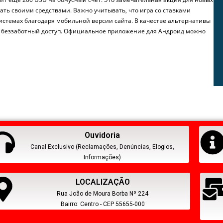
ать своими средствами. Важно учитывать, что игра со ставками
истемах благодаря мобильной версии сайта. В качестве альтернативы
ь беззаботный доступ. Официальное приложение для Андроид можно
Ouvidoria
Canal Exclusivo (Reclamações, Denúncias, Elogios,
Informações)
LOCALIZAÇÃO
Rua João de Moura Borba Nº 224
Bairro: Centro - CEP 55655-000