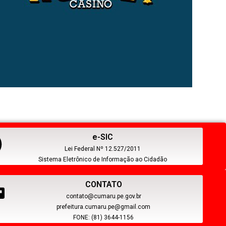
e-SIC
Lei Federal Nº 12.527/2011
Sistema Eletrônico de Informação ao Cidadão
CONTATO
contato@cumaru.pe.gov.br
prefeitura.cumaru.pe@gmail.com
FONE: (81) 3644-1156