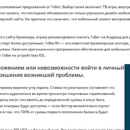
ксклюзивные предложения от 1хбет. Выбор также включает ТВ-игры, вирту
но сказать, что последние обновления не только улучшили дизайн моби
ерсией сайта. На практике это означает, что мобильный клиент воспрои
 к сайту букмекера, игроку рекомендовано скачать 1хБет на Андроид для
спорт более доступными. 1xBet RU — это известная букмекерская контора
ями. Наличие оригинального программного обеспечения для мобильног
1xBet на устройствах IOS.
иложением или невозможности войти в личный
в решения возникшей проблемы.
 правом верхнем углу экрана. Ставка по умолчанию составляет сто
емного адреналина во время просмотра спортивных соревнований,
диты могут составлять до определенной суммы и могут быть
на отыгрыш будут доступны — если беттор внимательно изучит
 в том, что 100% от суммы первого пополнения баланса будет
вит еще 200 USD на бонусный счет. Это замечательная акция для новых