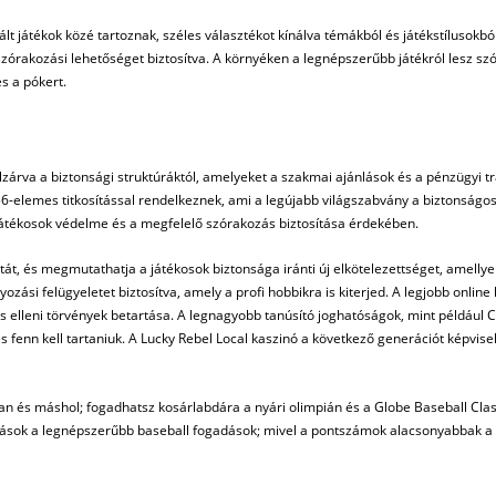
t játékok közé tartoznak, széles választékot kínálva témákból és játékstílusokból
zórakozási lehetőséget biztosítva. A környéken a legnépszerűbb játékról lesz szó
és a pókert.
elzárva a biztonsági struktúráktól, amelyeket a szakmai ajánlások és a pénzügyi t
-elemes titkosítással rendelkeznek, ami a legújabb világszabvány a biztonságos 
játékosok védelme és a megfelelő szórakozás biztosítása érdekében.
tát, és megmutathatja a játékosok biztonsága iránti új elkötelezettséget, amellyel
lyozási felügyeletet biztosítva, amely a profi hobbikra is kiterjed. A legjobb onl
ás elleni törvények betartása. A legnagyobb tanúsító joghatóságok, mint példá
s fenn kell tartaniuk. A Lucky Rebel Local kaszinó a következő generációt képviseli
an és máshol; fogadhatsz kosárlabdára a nyári olimpián és a Globe Baseball Clas
adások a legnépszerűbb baseball fogadások; mivel a pontszámok alacsonyabbak a 