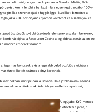
tban volt elérhető, de egy másik, például a Meerkat Misfits, 97%
 pörgetést. Amint feltölti a bankszámlája egyenlegét, további 100%-
y segítsék a szerencsejáték-függőséggel küzdőket, biztosítva a
 foglalják a CDC pozíciójának nyomon követését és a szabályok és
en típusú ösztönzők további ösztönzőt jelentenek a szakembereknek,
ok kombinációjával a Restaurant Casino a legjobb választás az online
ztás a modern emberek számára.
a, izgalmas bónuszokra és a legújabb belső pozíciós aktivitásra
almas funkciókat és számos előnyt keresnek.
obb kaszinókban, mint például a Bovada. Ha a játékosoknak azonos
 vannak, az a játékos, aki Adept-Nyolcas-Kettes lapot oszt,
A legújabb, KYC-mentes
előfizetési eljárás, a