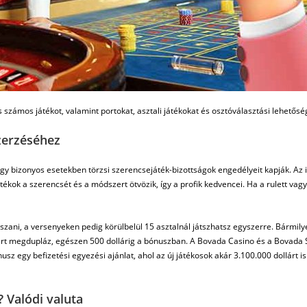
 számos játékot, valamint portokat, asztali játékokat és osztóválasztási lehetősé
zerzéséhez
y bizonyos esetekben törzsi szerencsejáték-bizottságok engedélyeit kapják. Az il
játékok a szerencsét és a módszert ötvözik, így a profik kedvencei. Ha a rulett vag
szani, a versenyeken pedig körülbelül 15 asztalnál játszhatsz egyszerre. Bármi
lárt megdupláz, egészen 500 dollárig a bónuszban. A Bovada Casino és a Bovada S
ónusz egy befizetési egyezési ajánlat, ahol az új játékosok akár 3.100.000 dollá
? Valódi valuta