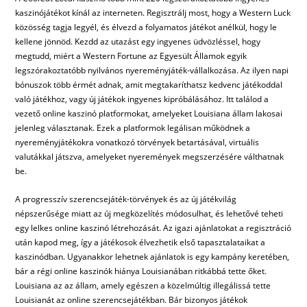
kaszinójátékot kínál az interneten. Regisztrálj most, hogy a Western Luck
közösség tagja legyél, és élvezd a folyamatos játékot anélkül, hogy le
kellene jönnöd. Kezdd az utazást egy ingyenes üdvözléssel, hogy
megtudd, miért a Western Fortune az Egyesült Államok egyik
legszórakoztatóbb nyilvános nyereményjáték-vállalkozása.
Az ilyen napi
bónuszok több érmét adnak, amit megtakaríthatsz kedvenc játékoddal
való játékhoz, vagy új játékok ingyenes kipróbálásához. Itt találod a
vezető online kaszinó platformokat, amelyeket Louisiana állam lakosai
jelenleg választanak. Ezek a platformok legálisan működnek a
nyereményjátékokra vonatkozó törvények betartásával, virtuális
valutákkal játszva, amelyeket nyeremények megszerzésére válthatnak
be.
A progresszív szerencsejáték-törvények és az új játékvilág
népszerűsége miatt az új megközelítés módosulhat, és lehetővé teheti
egy lelkes online kaszinó létrehozását. Az igazi ajánlatokat a regisztráció
után kapod meg, így a játékosok élvezhetik első tapasztalataikat a
kaszinódban. Ugyanakkor lehetnek ajánlatok is egy kampány keretében,
bár a régi online kaszinók hiánya Louisianában ritkábbá tette őket.
Louisiana az az állam, amely egészen a közelmúltig illegálissá tette
Louisianát az online szerencsejátékban. Bár bizonyos játékok