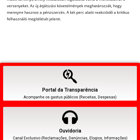
versenyeket. Az új átjátszási követelmények meghatározzák, hogy
mennyire hasznos a pénzszerzés. A két perc alatti reakcióidő a kritikus
felhasználó megítélését jelenti.
Portal da Transparência
Acompanhe os gastus públicos (Receitas, Despesas)
Ouvidoria
Canal Exclusivo (Reclamações, Denúncias, Elogios, Informações)