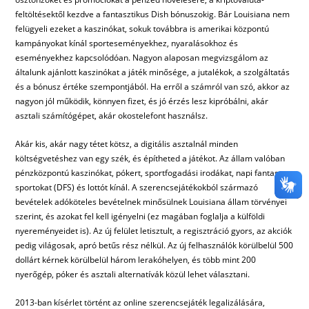
feltöltésektől kezdve a fantasztikus Dish bónuszokig. Bár Louisiana nem
felügyeli ezeket a kaszinókat, sokuk továbbra is amerikai központú
kampányokat kínál sporteseményekhez, nyaralásokhoz és
eseményekhez kapcsolódóan. Nagyon alaposan megvizsgálom az
általunk ajánlott kaszinókat a játék minősége, a jutalékok, a szolgáltatás
és a bónusz értéke szempontjából. Ha erről a számról van szó, akkor az
nagyon jól működik, könnyen fizet, és jó érzés lesz kipróbálni, akár
asztali számítógépet, akár okostelefont használsz.
Akár kis, akár nagy tétet kötsz, a digitális asztalnál minden
költségvetéshez van egy szék, és építheted a játékot. Az állam valóban
pénzközpontú kaszinókat, pókert, sportfogadási irodákat, napi fantasy
sportokat (DFS) és lottót kínál. A szerencsejátékokból származó
bevételek adóköteles bevételnek minősülnek Louisiana állam törvényei
szerint, és azokat fel kell igényelni (ez magában foglalja a külföldi
nyereményeidet is). Az új felület letisztult, a regisztráció gyors, az akciók
pedig világosak, apró betűs rész nélkül. Az új felhasználók körülbelül 500
dollárt kérnek körülbelül három lerakóhelyen, és több mint 200
nyerőgép, póker és asztali alternatívák közül lehet választani.
2013-ban kísérlet történt az online szerencsejáték legalizálására,