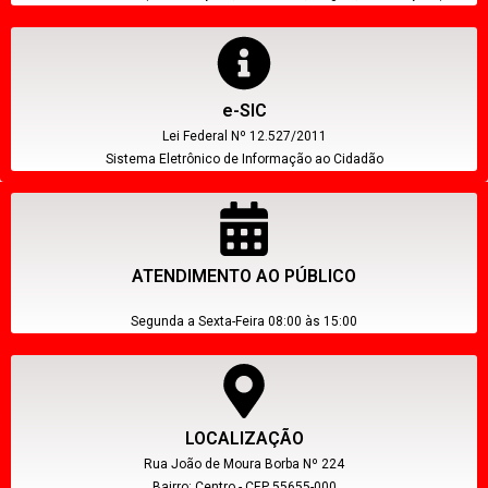
e-SIC
Lei Federal Nº 12.527/2011
Sistema Eletrônico de Informação ao Cidadão
ATENDIMENTO AO PÚBLICO
Segunda a Sexta-Feira 08:00 às 15:00
LOCALIZAÇÃO
Rua João de Moura Borba Nº 224
Bairro: Centro - CEP 55655-000