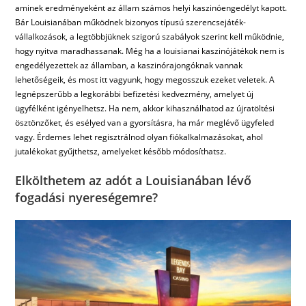
aminek eredményeként az állam számos helyi kaszinóengedélyt kapott.
Bár Louisianában működnek bizonyos típusú szerencsejáték-
vállalkozások, a legtöbbjüknek szigorú szabályok szerint kell működnie,
hogy nyitva maradhassanak. Még ha a louisianai kaszinójátékok nem is
engedélyezettek az államban, a kaszinórajongóknak vannak
lehetőségeik, és most itt vagyunk, hogy megosszuk ezeket veletek. A
legnépszerűbb a legkorábbi befizetési kedvezmény, amelyet új
ügyfélként igényelhetsz. Ha nem, akkor kihasználhatod az újratöltési
ösztönzőket, és esélyed van a gyorsításra, ha már meglévő ügyfeled
vagy. Érdemes lehet regisztrálnod olyan fiókalkalmazásokat, ahol
jutalékokat gyűjthetsz, amelyeket később módosíthatsz.
Elkölthetem az adót a Louisianában lévő
fogadási nyereségemre?