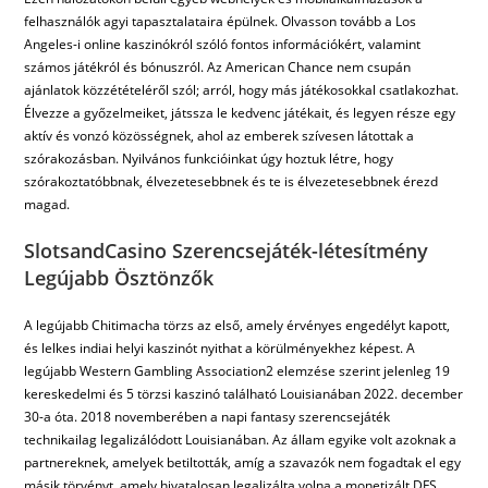
felhasználók agyi tapasztalataira épülnek. Olvasson tovább a Los
Angeles-i online kaszinókról szóló fontos információkért, valamint
számos játékról és bónuszról. Az American Chance nem csupán
ajánlatok közzétételéről szól; arról, hogy más játékosokkal csatlakozhat.
Élvezze a győzelmeiket, játssza le kedvenc játékait, és legyen része egy
aktív és vonzó közösségnek, ahol az emberek szívesen látottak a
szórakozásban. Nyilvános funkcióinkat úgy hoztuk létre, hogy
szórakoztatóbbnak, élvezetesebbnek és te is élvezetesebbnek érezd
magad.
SlotsandCasino Szerencsejáték-létesítmény
Legújabb Ösztönzők
A legújabb Chitimacha törzs az első, amely érvényes engedélyt kapott,
és lelkes indiai helyi kaszinót nyithat a körülményekhez képest. A
legújabb Western Gambling Association2 elemzése szerint jelenleg 19
kereskedelmi és 5 törzsi kaszinó található Louisianában 2022. december
30-a óta. 2018 novemberében a napi fantasy szerencsejáték
technikailag legalizálódott Louisianában. Az állam egyike volt azoknak a
partnereknek, amelyek betiltották, amíg a szavazók nem fogadtak el egy
másik törvényt, amely hivatalosan legalizálta volna a monetizált DFS